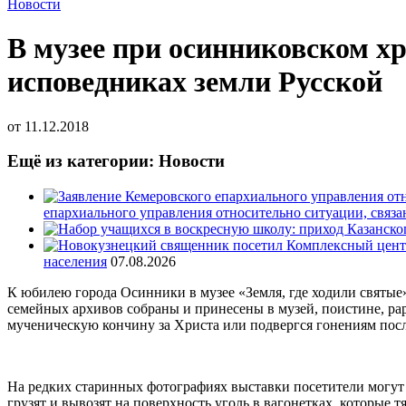
Новости
В музее при осинниковском х
исповедниках земли Русской
от
11.12.2018
Ещё из категории: Новости
епархиального управления относительно ситуации, связ
населения
07.08.2026
К юбилею города Осинники в музее «Земля, где ходили святы
семейных архивов собраны и принесены в музей, поистине, ра
мученическую кончину за Христа или подвергся гонениям пос
На редких старинных фотографиях выставки посетители могут 
грузят и вывозят на поверхность уголь в вагонетках, которые т