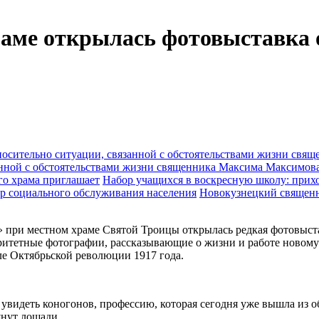
раме открылась фотовыставка 
анной с обстоятельствами жизни священника Максима Максимов
Набор учащихся в воскресную школу: прихо
Новокузнецкий священн
е» при местном храме Святой Троицы открылась редкая фотовыс
ритетные фотографии, рассказывающие о жизни и работе новомуч
ле Октябрьской революции 1917 года.
увидеть коногонов, профессию, которая сегодня уже вышла из о
янут лошади.