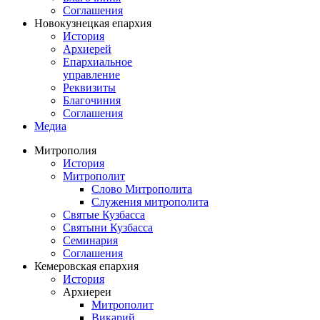
Соглашения
Новокузнецкая епархия
История
Архиерей
Епархиальное
управление
Реквизиты
Благочиния
Соглашения
Медиа
Митрополия
История
Митрополит
Слово Митрополита
Служения митрополита
Святые Кузбасса
Святыни Кузбасса
Семинария
Соглашения
Кемеровская епархия
История
Архиереи
Митрополит
Викарий