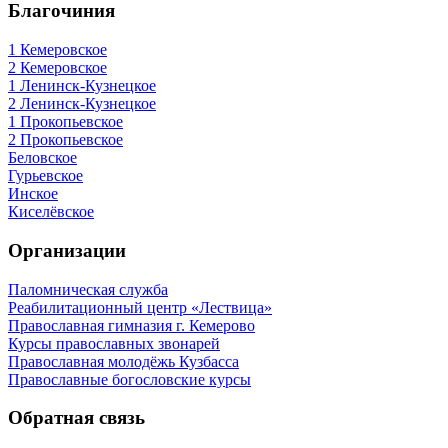
Благочиния
1 Кемеровское
2 Кемеровское
1 Ленинск-Кузнецкое
2 Ленинск-Кузнецкое
1 Прокопьевское
2 Прокопьевское
Беловское
Гурьевское
Инское
Киселёвское
Организации
Паломническая служба
Реабилитационный центр «Лествица»
Православная гимназия г. Кемерово
Курсы православных звонарей
Православная молодёжь Кузбасса
Православные богословские курсы
Обратная связь