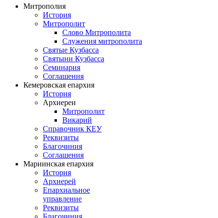
Митрополия
История
Митрополит
Слово Митрополита
Служения митрополита
Святые Кузбасса
Святыни Кузбасса
Семинария
Соглашения
Кемеровская епархия
История
Архиереи
Митрополит
Викарий
Справочник КЕУ
Реквизиты
Благочиния
Соглашения
Мариинская епархия
История
Архиерей
Епархиальное
управление
Реквизиты
Благочиния