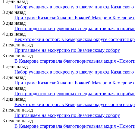
1 день назад
Набор учащихся в воскресную школу: приход Казанского
3 дня назад
При храме Казанской иконы Божией Матери в Кемерове 
3 дня назад
Центр подготовки церковных специалистов начал приё
4 дня назад
Верхотомский острог: в Кемеровском округе состоится к
2 недели назад
Приглашаем на экскурсию по Знаменскому собору
3 недели назад
В Кемерове стартовала благотворительная акция «Помоги
1 день назад
Набор учащихся в воскресную школу: приход Казанского
3 дня назад
При храме Казанской иконы Божией Матери в Кемерове 
3 дня назад
Центр подготовки церковных специалистов начал приё
4 дня назад
Верхотомский острог: в Кемеровском округе состоится к
2 недели назад
Приглашаем на экскурсию по Знаменскому собору
3 недели назад
В Кемерове стартовала благотворительная акция «Помоги