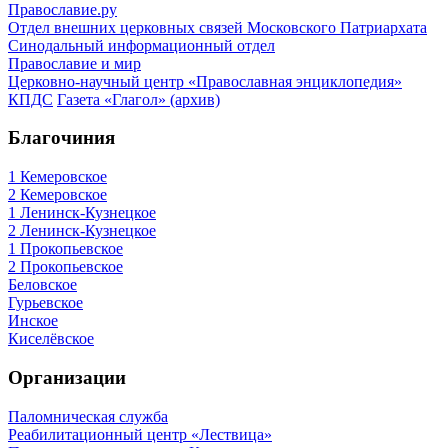
Православие.ру
Отдел внешних церковных связей Московского Патриархата
Синодальный информационный отдел
Православие и мир
Церковно-научный центр «Православная энциклопедия»
КПДС
Газета «Глагол» (архив)
Благочиния
1 Кемеровское
2 Кемеровское
1 Ленинск-Кузнецкое
2 Ленинск-Кузнецкое
1 Прокопьевское
2 Прокопьевское
Беловское
Гурьевское
Инское
Киселёвское
Организации
Паломническая служба
Реабилитационный центр «Лествица»