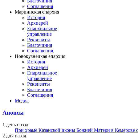
Благочиния
Соглашения
Мариинская епархия
История
Архиерей
Епархиальное
управление
Реквизиты
Благочиния
Соглашения
Новокузнецкая епархия
История
Архиерей
Епархиальное
управление
Реквизиты
Благочиния
Соглашения
Медиа
Анонсы
1 день назад
При храме Казанской иконы Божией Матери в Кемерове 
2 дня назад