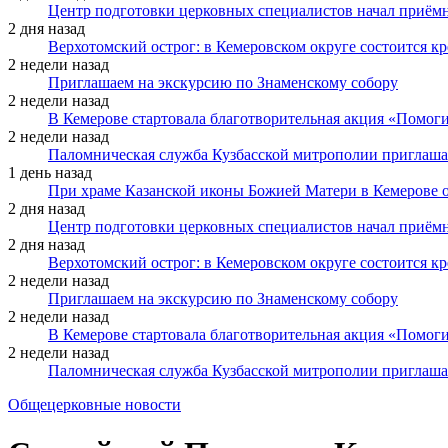
Центр подготовки церковных специалистов начал приё
2 дня назад
Верхотомский острог: в Кемеровском округе состоится к
2 недели назад
Приглашаем на экскурсию по Знаменскому собору
2 недели назад
В Кемерове стартовала благотворительная акция «Помоги
2 недели назад
Паломническая служба Кузбасской митрополии приглаша
1 день назад
При храме Казанской иконы Божией Матери в Кемерове 
2 дня назад
Центр подготовки церковных специалистов начал приё
2 дня назад
Верхотомский острог: в Кемеровском округе состоится к
2 недели назад
Приглашаем на экскурсию по Знаменскому собору
2 недели назад
В Кемерове стартовала благотворительная акция «Помоги
2 недели назад
Паломническая служба Кузбасской митрополии приглаша
Общецерковные новости