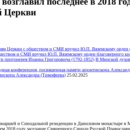
озглавил последнее в 2018 го
й Церкви
ществом и СМИ вручил Ю.П. Вяземскому орден благоверного кн
В Минской духов
пископа Александра (Тимофеева)
25.02.2025
атриаршей и Синодальной резиденции в Даниловом монастыре в 
щем 2018 году заседание Священного Синода Русской Православ