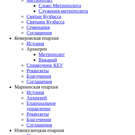
Митрополит
Слово Митрополита
Служения митрополита
Святые Кузбасса
Святыни Кузбасса
Семинария
Соглашения
Кемеровская епархия
История
Архиереи
Митрополит
Викарий
Справочник КЕУ
Реквизиты
Благочиния
Соглашения
Мариинская епархия
История
Архиерей
Епархиальное
управление
Реквизиты
Благочиния
Соглашения
Новокузнецкая епархия