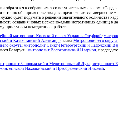
кви обратился к собравшимся со вступительным словом: «Серде
остаточно обширная повестка дня: предполагается завершение м
нужно будет подумать о решении значительного количества кадр
димость создания новых церковно-административных единиц в да
ому приступаем немедленно к работе».
ейший митрополит Киевский и всея Украины Онуфрий
;
митроп
ский и Казахстанский Александр
, глава
Митрополичьего округа 
ьего округа
;
митрополит Санкт-Петербургский и Ладожский В
 всея Беларуси;
митрополит Волоколамский Иларион
, председат
итрополит Запорожский и Мелитопольский Лука
;
митрополит Б
амин
;
епископ Находкинский и Преображенский Николай
.