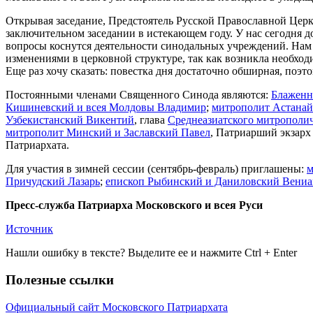
Открывая заседание, Предстоятель Русской Православной Цер
заключительном заседании в истекающем году. У нас сегодня д
вопросы коснутся деятельности синодальных учреждений. Нам 
изменениями в церковной структуре, так как возникла необхо
Еще раз хочу сказать: повестка дня достаточно обширная, поэт
Постоянными членами Священного Синода являются:
Блаженн
Кишиневский и всея Молдовы Владимир
;
митрополит Астанай
Узбекистанский Викентий
, глава
Среднеазиатского митрополич
митрополит Минский и Заславский Павел
, Патриарший экзарх
Патриархата.
Для участия в зимней сессии (сентябрь-февраль) приглашены:
м
Причудский Лазарь
;
епископ Рыбинский и Даниловский Вени
Пресс-служба Патриарха Московского и всея Руси
Источник
Нашли ошибку в тексте? Выделите ее и нажмите
Ctrl
+
Enter
Полезные ссылки
Официальный сайт Московского Патриархата