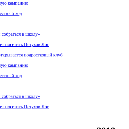
мную кампанию
рестный ход
 собраться в школу»
ет посетить Петухов Лог
открывается подростковый клуб
мную кампанию
рестный ход
 собраться в школу»
ет посетить Петухов Лог