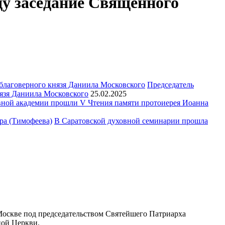
ду заседание Священного
Председатель
язя Даниила Московского
25.02.2025
ной академии прошли V Чтения памяти протоиерея Иоанна
В Саратовской духовной семинарии прошла
Москве под председательством Святейшего Патриарха
ной Церкви.