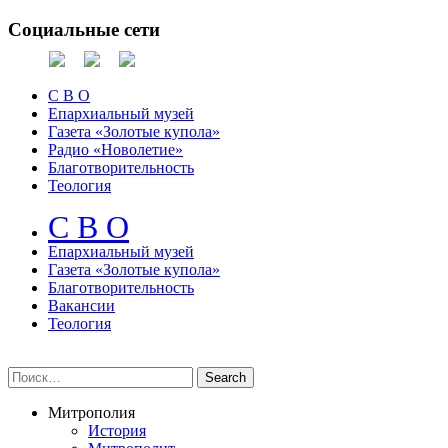
Социальные сети
С В О
Епархиальный музей
Газета «Золотые купола»
Радио «Новолетие»
Благотворительность
Теология
С В О
Епархиальный музeй
Газета «Золотые купола»
Благотворительность
Вакансии
Теология
Митрополия
История