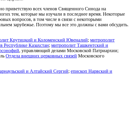
чно приветствую всех членов Священного Синода на
ногих тем, которые мы изучали в последнее время. Некоторые
овых вопросов, в том числе в связи с некоторыми
льнем зарубежье. Поэтому мы все это должны с вами обсудить.
олит Крутицкий и Коломенский Ювеналий
;
митрополит
в Республике Казахстан
;
митрополит Ташкентский и
арсонофий
, управляющий делами Московской Патриархии;
ель
Отдела внешних церковных связей
Московского
арнаульский и Алтайский Сергий
;
епископ Нарвский и