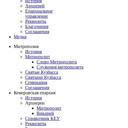
История
Архиерей
Епархиальное
управление
Реквизиты
Благочиния
Соглашения
Медиа
Митрополия
История
Митрополит
Слово Митрополита
Служения митрополита
Святые Кузбасса
Святыни Кузбасса
Семинария
Соглашения
Кемеровская епархия
История
Архиереи
Митрополит
Викарий
Справочник КЕУ
Реквизиты