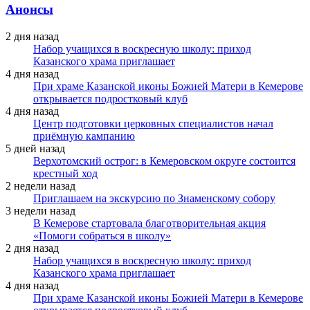
Анонсы
2 дня назад
Набор учащихся в воскресную школу: приход
Казанского храма приглашает
4 дня назад
При храме Казанской иконы Божией Матери в Кемерове
открывается подростковый клуб
4 дня назад
Центр подготовки церковных специалистов начал
приёмную кампанию
5 дней назад
Верхотомский острог: в Кемеровском округе состоится
крестный ход
2 недели назад
Приглашаем на экскурсию по Знаменскому собору
3 недели назад
В Кемерове стартовала благотворительная акция
«Помоги собраться в школу»
2 дня назад
Набор учащихся в воскресную школу: приход
Казанского храма приглашает
4 дня назад
При храме Казанской иконы Божией Матери в Кемерове