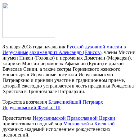
8 января 2018 года начальник
Русской духовной миссии в
Иерусалиме
архимандрит Александр (Елисов)
, члены Миссии
игумен Никон (Головко) и иеромонах Дометиан (Маркарян),
клирики Миссии иеромонах Афанасий (Букин) и диакон
Вячеслав Сенин, а также сестры Горненского женского
монастыря в Иерусалиме посетили Иерусалимскую
Патриархию и приняли участие в традиционном приеме,
который ежегодно устраивается в честь праздника Рождества
Христова в Тронном зале Патриархии.
Торжества возглавил
Блаженнейший Патриарх
Иерусалимский Феофил III
.
Предстоятеля
Иерусалимской Православной Церкви
приветствовал сводный хор
Московской
и
Киевской
духовных академий исполнением рождественских
песнопений.