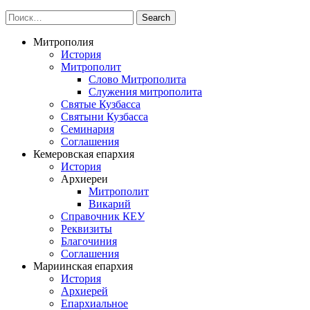
Митрополия
История
Митрополит
Слово Митрополита
Служения митрополита
Святые Кузбасса
Святыни Кузбасса
Семинария
Соглашения
Кемеровская епархия
История
Архиереи
Митрополит
Викарий
Справочник КЕУ
Реквизиты
Благочиния
Соглашения
Мариинская епархия
История
Архиерей
Епархиальное