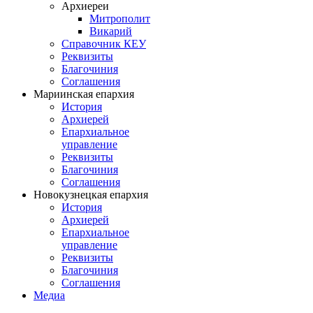
Архиереи
Митрополит
Викарий
Справочник КЕУ
Реквизиты
Благочиния
Соглашения
Мариинская епархия
История
Архиерей
Епархиальное
управление
Реквизиты
Благочиния
Соглашения
Новокузнецкая епархия
История
Архиерей
Епархиальное
управление
Реквизиты
Благочиния
Соглашения
Медиа