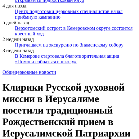
открывается подростковый клуб
4 дня назад
Центр подготовки церковных специалистов начал
приёмную кампанию
5 дней назад
Верхотомский острог: в Кемеровском округе состоится
крестный ход
2 недели назад
Приглашаем на экскурсию по Знаменскому собору
3 недели назад
В Кемерове стартовала благотворительная акция
«Помоги собраться в школу»
Общецерковные новости
Клирики Русской духовной
миссии в Иерусалиме
посетили традиционный
Рождественский прием в
Иерусалимской Патриархии