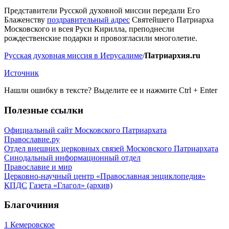
Представители Русской духовной миссии передали Его
Блаженству
поздравительный адрес
Святейшего Патриарха
Московского и всея Руси Кирилла, преподнесли
рождественские подарки и провозгласили многолетие.
Русская духовная миссия в Иерусалиме
/
Патриархия.ru
Источник
Нашли ошибку в тексте? Выделите ее и нажмите
Ctrl
+
Enter
Полезные ссылки
Официальный сайт Московского Патриархата
Православие.ру
Отдел внешних церковных связей Московского Патриархата
Синодальный информационный отдел
Православие и мир
Церковно-научный центр «Православная энциклопедия»
КПДС
Газета «Глагол» (архив)
Благочиния
1 Кемеровское