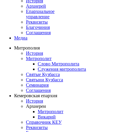
История
Архиерей
Епархиальное
управление
Реквизиты
Благочиния
Соглашения
Медиа
Митрополия
История
Митрополит
Слово Митрополита
Служения митрополита
Святые Кузбасса
Святыни Кузбасса
Семинария
Соглашения
Кемеровская епархия
История
Архиереи
Митрополит
Викарий
Справочник КЕУ
Реквизиты