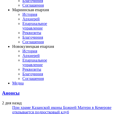
Благочиния
Соглашения
Мариинская епархия
История
Архиерей
Епархиальное
управление
Реквизиты
Благочиния
Соглашения
Новокузнецкая епархия
История
Архиерей
Епархиальное
управление
Реквизиты
Благочиния
Соглашения
Медиа
Анонсы
2 дня назад
При храме Казанской иконы Божией Матери в Кемерове
открывается подростковый клуб