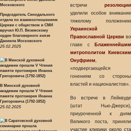
встречи
резолюции
уделили особое внимание
Председатель Синодального
отдела по взаимоотношениям
тяжелому положению
Церкви с обществом и СМИ
Украинской
вручил Ю.П. Вяземскому
орден благоверного князя
Православной Церкви
во
Даниила Московского
главе с
Блаженнейшим
25.02.2025
митрополитом Киевским
Онуфрием
,
«подвергающейся
гонениям со стороны
властей и националистов».
В Минской духовной
академии прошли V Чтения
памяти протоиерея Иоанна
Во встрече в Лейквуде
Григоровича (1792-1852)
(штат Нью-Джерси),
25.02.2025
приуроченной к дням
Великого поста, приняли
участие клирики около ста