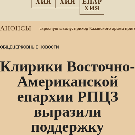
ХИЯ
ХИЯ
ЕПАР
ХИЯ
АНОНСЫ
абор учащихся в воскресную школу: приход Казанского храма пригл
ОБЩЕЦЕРКОВНЫЕ НОВОСТИ
Клирики Восточно-
Американской
епархии РПЦЗ
выразили
поддержку