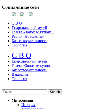
Социальные сети
С В О
Епархиальный музей
Газета «Золотые купола»
Радио «Новолетие»
Благотворительность
Теология
С В О
Епархиальный музeй
Газета «Золотые купола»
Благотворительность
Вакансии
Теология
Митрополия
История