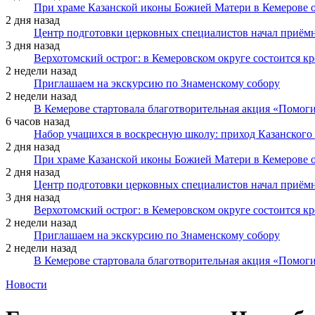
При храме Казанской иконы Божией Матери в Кемерове 
2 дня назад
Центр подготовки церковных специалистов начал приё
3 дня назад
Верхотомский острог: в Кемеровском округе состоится к
2 недели назад
Приглашаем на экскурсию по Знаменскому собору
2 недели назад
В Кемерове стартовала благотворительная акция «Помоги
6 часов назад
Набор учащихся в воскресную школу: приход Казанского
2 дня назад
При храме Казанской иконы Божией Матери в Кемерове 
2 дня назад
Центр подготовки церковных специалистов начал приё
3 дня назад
Верхотомский острог: в Кемеровском округе состоится к
2 недели назад
Приглашаем на экскурсию по Знаменскому собору
2 недели назад
В Кемерове стартовала благотворительная акция «Помоги
Новости