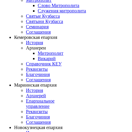
Митрополит
Слово Митрополита
Служения митрополита
Святые Кузбасса
Святыни Кузбасса
Семинария
Соглашения
Кемеровская епархия
История
Архиереи
Митрополит
Викарий
Справочник КЕУ
Реквизиты
Благочиния
Соглашения
Мариинская епархия
История
Архиерей
Епархиальное
управление
Реквизиты
Благочиния
Соглашения
Новокузнецкая епархия