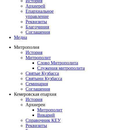
История
Архиерей
Епархиальное
управление
Реквизиты
Благочиния
Соглашения
Медиа
Митрополия
История
Митрополит
Слово Митрополита
Служения митрополита
Святые Кузбасса
Святыни Кузбасса
Семинария
Соглашения
Кемеровская епархия
История
Архиереи
Митрополит
Викарий
Справочник КЕУ
Реквизиты