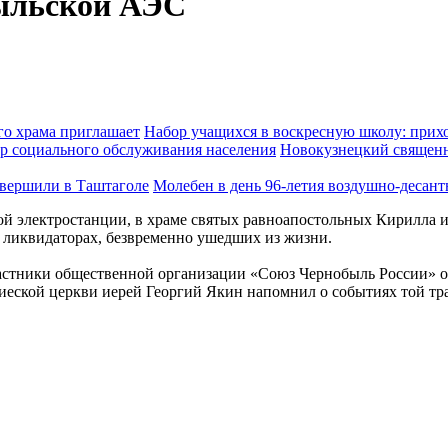
ыльской АЭС
Набор учащихся в воскресную школу: прихо
Новокузнецкий священн
Молебен в день 96-летия воздушно-десан
ой электростанции, в храме святых равноапостольных Кирилла 
ё ликвидаторах, безвременно ушедших из жизни.
частники общественной организации «Союз Чернобыль России» о
ской церкви иерей Георгий Якин напомнил о событиях той траг