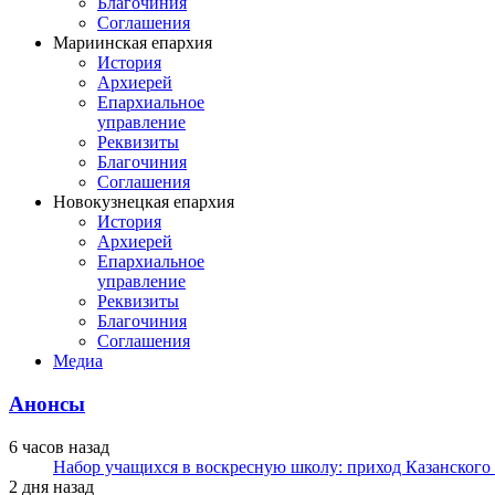
Благочиния
Соглашения
Мариинская епархия
История
Архиерей
Епархиальное
управление
Реквизиты
Благочиния
Соглашения
Новокузнецкая епархия
История
Архиерей
Епархиальное
управление
Реквизиты
Благочиния
Соглашения
Медиа
Анонсы
6 часов назад
Набор учащихся в воскресную школу: приход Казанского
2 дня назад