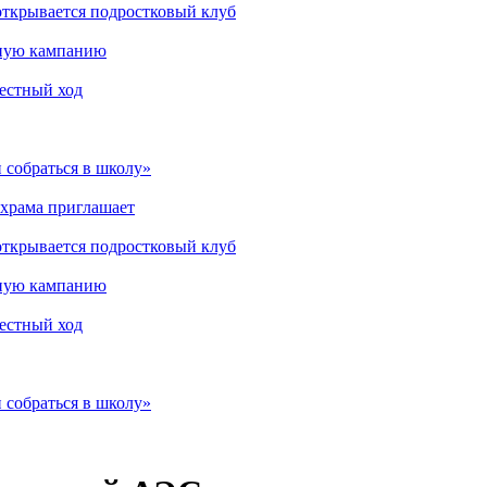
открывается подростковый клуб
мную кампанию
рестный ход
 собраться в школу»
 храма приглашает
открывается подростковый клуб
мную кампанию
рестный ход
 собраться в школу»