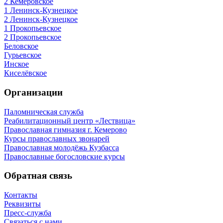
2 Кемеровское
1 Ленинск-Кузнецкое
2 Ленинск-Кузнецкое
1 Прокопьевское
2 Прокопьевское
Беловское
Гурьевское
Инское
Киселёвское
Организации
Паломническая служба
Реабилитационный центр «Лествица»
Православная гимназия г. Кемерово
Курсы православных звонарей
Православная молодёжь Кузбасса
Православные богословские курсы
Обратная связь
Контакты
Реквизиты
Пресс-служба
Связаться с нами