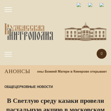
АНОНСЫ
ри храме Казанской иконы Божией Матери в Кемерове открывается
ОБЩЕЦЕРКОВНЫЕ НОВОСТИ
В Светлую среду казаки провели
пасхальную акцию в московском