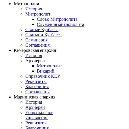
Митрополия
История
Митрополит
Слово Митрополита
Служения митрополита
Святые Кузбасса
Святыни Кузбасса
Семинария
Соглашения
Кемеровская епархия
История
Архиереи
Митрополит
Викарий
Справочник КЕУ
Реквизиты
Благочиния
Соглашения
Мариинская епархия
История
Архиерей
Епархиальное
управление
Реквизиты
Благочиния