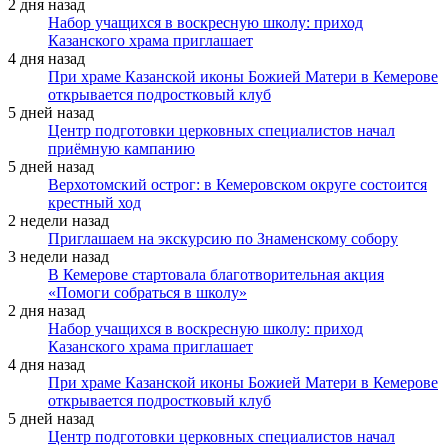
2 дня назад
Набор учащихся в воскресную школу: приход
Казанского храма приглашает
4 дня назад
При храме Казанской иконы Божией Матери в Кемерове
открывается подростковый клуб
5 дней назад
Центр подготовки церковных специалистов начал
приёмную кампанию
5 дней назад
Верхотомский острог: в Кемеровском округе состоится
крестный ход
2 недели назад
Приглашаем на экскурсию по Знаменскому собору
3 недели назад
В Кемерове стартовала благотворительная акция
«Помоги собраться в школу»
2 дня назад
Набор учащихся в воскресную школу: приход
Казанского храма приглашает
4 дня назад
При храме Казанской иконы Божией Матери в Кемерове
открывается подростковый клуб
5 дней назад
Центр подготовки церковных специалистов начал