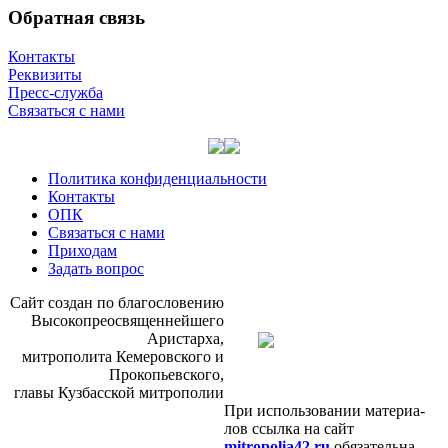
Обратная связь
Контакты
Реквизиты
Пресс-служба
Связаться с нами
Политика конфиденциальности
Контакты
ОПК
Связаться с нами
Приходам
Задать вопрос
Сайт со­здан по бла­го­сло­ве­нию
Вы­со­ко­прео­свя­щен­ней­ше­го
Ари­стар­ха,
мит­ро­по­ли­та Ке­ме­ров­ско­го и
Про­ко­пьев­ско­го,
гла­вы Куз­бас­ской мит­ро­по­лии
При ис­поль­зо­ва­нии ма­те­ри­а­
лов ссыл­ка на сайт
mitropolia42.ru
обя­за­тель­на.