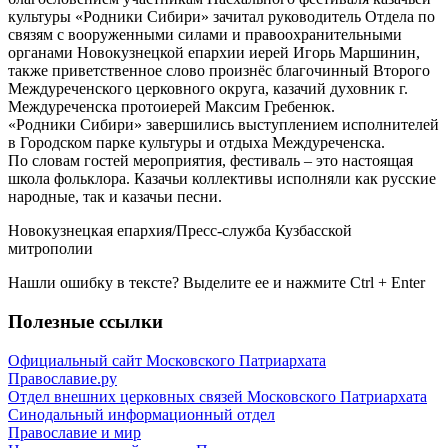
культуры «Родники Сибири» зачитал руководитель Отдела по
связям с вооруженными силами и правоохранительными
органами Новокузнецкой епархии иерей Игорь Маршинин,
также приветственное слово произнёс благочинный Второго
Междуреченского церковного округа, казачий духовник г.
Междуреченска протоиерей Максим Гребенюк.
«Родники Сибири» завершились выступлением исполнителей
в Городском парке культуры и отдыха Междуреченска.
По словам гостей мероприятия, фестиваль – это настоящая
школа фольклора. Казачьи коллективы исполняли как русские
народные, так и казачьи песни.
Новокузнецкая епархия/Пресс-служба Кузбасской
митрополии
Нашли ошибку в тексте? Выделите ее и нажмите
Ctrl
+
Enter
Полезные ссылки
Официальный сайт Московского Патриархата
Православие.ру
Отдел внешних церковных связей Московского Патриархата
Синодальный информационный отдел
Православие и мир