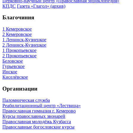
Церковно-научный центр «Православная энциклопедия»
КПДС
Газета «Глагол» (архив)
Благочиния
1 Кемеровское
2 Кемеровское
1 Ленинск-Кузнецкое
2 Ленинск-Кузнецкое
1 Прокопьевское
2 Прокопьевское
Беловское
Гурьевское
Инское
Киселёвское
Организации
Паломническая служба
Реабилитационный центр «Лествица»
Православная гимназия г. Кемерово
Курсы православных звонарей
Православная молодёжь Кузбасса
Православные богословские курсы