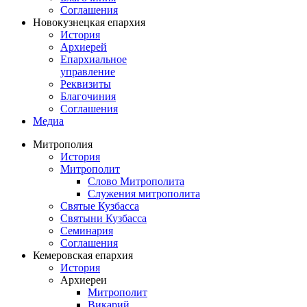
Соглашения
Новокузнецкая епархия
История
Архиерей
Епархиальное
управление
Реквизиты
Благочиния
Соглашения
Медиа
Митрополия
История
Митрополит
Слово Митрополита
Служения митрополита
Святые Кузбасса
Святыни Кузбасса
Семинария
Соглашения
Кемеровская епархия
История
Архиереи
Митрополит
Викарий