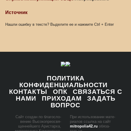
Источник
Нашли ошибку в тексте? Выделите ее и нажмите
Ctrl
+
Enter
ПОЛИТИКА
КОНФИДЕНЦИАЛЬНОСТИ
КОНТАКТЫ
ОПК
СВЯЗАТЬСЯ С
НАМИ
ПРИХОДАМ
ЗАДАТЬ
ВОПРОС
Сайт со­здан по бла­го­сло­
При ис­поль­зо­ва­нии ма­те­
ве­нию Вы­со­ко­прео­свя­
ри­а­лов ссыл­ка на сайт
щен­ней­ше­го Ари­стар­ха,
mitropolia42.ru
обя­за­
мит­ро­по­ли­та Ке­ме­ров­ско­
тель­на.