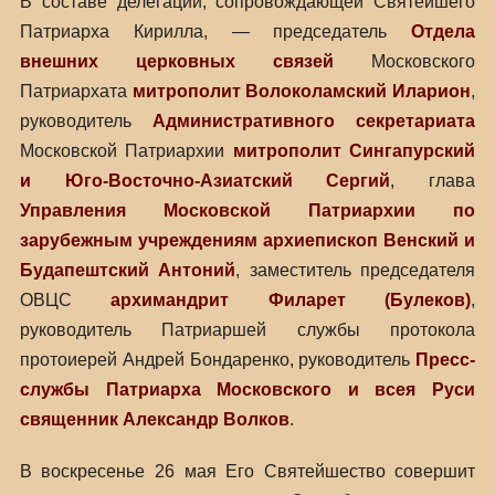
В составе делегации, сопровождающей Святейшего
Патриарха Кирилла, — председатель
Отдела
внешних церковных связей
Московского
Патриархата
митрополит Волоколамский Иларион
,
руководитель
Административного секретариата
Московской Патриархии
митрополит Сингапурский
и Юго-Восточно-Азиатский Сергий
, глава
Управления Московской Патриархии по
зарубежным учреждениям
архиепископ Венский и
Будапештский Антоний
, заместитель председателя
ОВЦС
архимандрит Филарет (Булеков)
,
руководитель Патриаршей службы протокола
протоиерей Андрей Бондаренко, руководитель
Пресс-
службы Патриарха Московского и всея Руси
священник Александр Волков
.
В воскресенье 26 мая Его Святейшество совершит