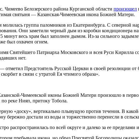
с. Чимеево Белозерского района Курганской области
произошел
чтимая святыня — Казанская-Чимеевская икона Божией Матери.
ом молилась группа паломников из Екатеринбурга. С северной 
ования. Они заметили черный дым из коробки кондиционера на
5 минут весь храм был заполнен дымом. Из-за сильного задымле
же был охвачен огнем.
имя Святейшего Патриарха Московского и всея Руси Кирилла с
адавших нет.
 — отметил Предстоятель Русской Церкви в своей резолюции от 
скорбит в связи с утратой Ея чтимого образа».
 Казанской-Чимеевской иконы Божией Матери произошло в перво
 по реке Нияп, притоку Тобола.
ную «доску», вертикально плывущую против течения. В какой-то
ону бережно достали из воды и торжественно перенесли в сельск
тро распространилась по всей округе и далеко за ее пределами
­ром пре­бы­ва­ла ико­на, но об­раз Пре­свя­той Бо­го­ро­ди­цы ока­зал