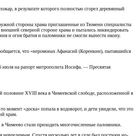
пожар, в результате которого полностью сгорел деревянный
наружной стороны храма приглашенные из Тюмени специалисты
 внешней северной стороне храма и пытались ликвидировать
ния и огня братия и паломники не смогли вынести икону.
ообщается, что «иеромонах Афанасий (Коренкин), пытавшийся
6 июля на рапорт митрополита Иосифа. — Пресвятая
й половине XVIII века в Чимеевской слободе, расположенной в
 момент «доска» попала в водоворот, и дети увидели, что это
ий храм.
 и в Чимеево стали приходить многочисленные паломники.
­ся невре­ди­мым. Спу­стя несколь­ко лет в се­ле был по­стро­ен но­