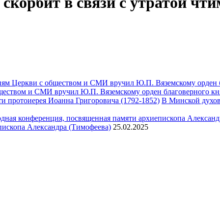
корбит в связи с утратой чт
ществом и СМИ вручил Ю.П. Вяземскому орден благоверного кн
В Минской духов
пископа Александра (Тимофеева)
25.02.2025