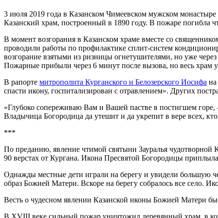
3 июля 2019 года в Казанском Чимеевском мужском монастыре 
Казанский храм, построенный в 1890 году. В пожаре погибла 
В момент возгорания в Казанском храме вместе со священник
проводили работы по профилактике сплит-систем кондиционир
возгорание взятыми из ризницы огнетушителями, но уже через 
Пожарные прибыли через 6 минут после вызова, но весь храм у
В рапорте
митрополита Курганского и Белозерского Иосифа
на 
спасти икону, госпитализирован с отравлением». Других постр
«Глубоко сопереживаю Вам и Вашей пастве в постигшем горе,
Владычица Богородица да утешит и да укрепит в вере всех, кто 
***
По пре­да­нию, явление чтимой святыни Зауралья чудотворной
90 верстах от Кургана. Икона Пресвятой Богородицы приплыла
Однажды местные дети играли на берегу и увидели большую чер
образ Божией Матери. Вскоре на берегу собралось все село. Ик
Весть о чудесном явлении Казанской иконы Божией Матери быс
В XVIII веке силь­ный по­жар уни­что­жил де­ре­вян­ный храм, в ко­то