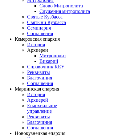
Митрополит
Слово Митрополита
Служения митрополита
Святые Кузбасса
Святыни Кузбасса
Семинария
Соглашения
Кемеровская епархия
История
Архиереи
Митрополит
Викарий
Справочник КЕУ
Реквизиты
Благочиния
Соглашения
Мариинская епархия
История
Архиерей
Епархиальное
управление
Реквизиты
Благочиния
Соглашения
Новокузнецкая епархия