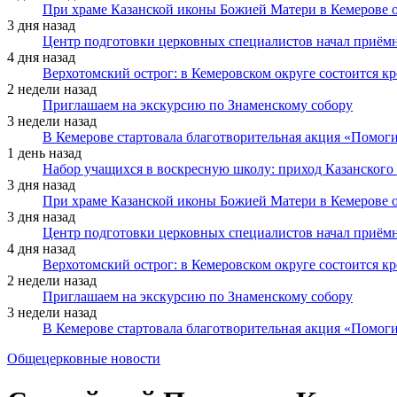
При храме Казанской иконы Божией Матери в Кемерове 
3 дня назад
Центр подготовки церковных специалистов начал приё
4 дня назад
Верхотомский острог: в Кемеровском округе состоится к
2 недели назад
Приглашаем на экскурсию по Знаменскому собору
3 недели назад
В Кемерове стартовала благотворительная акция «Помоги
1 день назад
Набор учащихся в воскресную школу: приход Казанского
3 дня назад
При храме Казанской иконы Божией Матери в Кемерове 
3 дня назад
Центр подготовки церковных специалистов начал приё
4 дня назад
Верхотомский острог: в Кемеровском округе состоится к
2 недели назад
Приглашаем на экскурсию по Знаменскому собору
3 недели назад
В Кемерове стартовала благотворительная акция «Помоги
Общецерковные новости