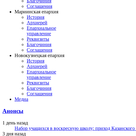
Благочиния
Соглашения
Мариинская епархия
История
Архиерей
Епархиальное
управление
Реквизиты
Благочиния
Соглашения
Новокузнецкая епархия
История
Архиерей
Епархиальное
управление
Реквизиты
Благочиния
Соглашения
Медиа
Анонсы
1 день назад
Набор учащихся в воскресную школу: приход Казанского
3 дня назад