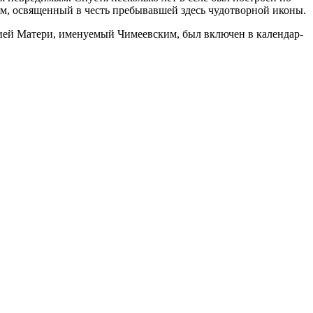
храм, освя­щен­ный в честь пре­бы­ва­вшей здесь чу­до­твор­ной ико­ны.
­ей Ма­те­ри, име­ну­е­мый Чи­ме­ев­ским, был вклю­чен в ка­лен­дар­