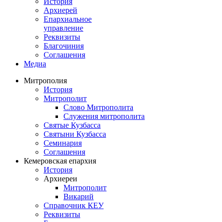
История
Архиерей
Епархиальное
управление
Реквизиты
Благочиния
Соглашения
Медиа
Митрополия
История
Митрополит
Слово Митрополита
Служения митрополита
Святые Кузбасса
Святыни Кузбасса
Семинария
Соглашения
Кемеровская епархия
История
Архиереи
Митрополит
Викарий
Справочник КЕУ
Реквизиты