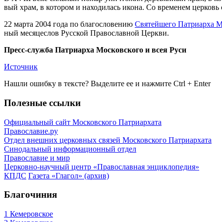
вый храм, в ко­то­ром и на­хо­ди­лась ико­на. Со вре­ме­нем цер­ковь 
22 мар­та 2004 го­да по бла­го­сло­ве­нию
Свя­тей­ше­го Пат­ри­ар­ха М
ный ме­ся­це­слов Рус­ской Пра­во­слав­ной Церк­ви.
Пресс-служба Патриарха Московского и всея Руси
Источник
Нашли ошибку в тексте? Выделите ее и нажмите
Ctrl
+
Enter
Полезные ссылки
Официальный сайт Московского Патриархата
Православие.ру
Отдел внешних церковных связей Московского Патриархата
Синодальный информационный отдел
Православие и мир
Церковно-научный центр «Православная энциклопедия»
КПДС
Газета «Глагол» (архив)
Благочиния
1 Кемеровское