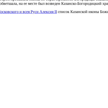
об­вет­ша­ла, на ее ме­сте был воз­ве­ден Ка­зан­ско-Бо­го­ро­диц­кий 
ос­ков­ско­го и всея Ру­си Алек­сия II
спи­сок Ка­зан­ской ико­ны Бо­жи