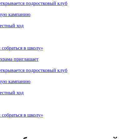
открывается подростковый клуб
мную кампанию
рестный ход
 собраться в школу»
 храма приглашает
открывается подростковый клуб
мную кампанию
рестный ход
 собраться в школу»