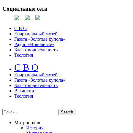
Социальные сети
С В О
Епархиальный музей
Газета «Золотые купола»
Радио «Новолетие»
Благотворительность
Теология
С В О
Епархиальный музeй
Газета «Золотые купола»
Благотворительность
Вакансии
Теология
Митрополия
История