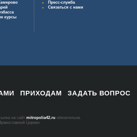
 Кемерово
Пресс-служба
арей
Связаться с нами
узбасса
ие курсы
НАМИ
ПРИХОДАМ
ЗАДАТЬ ВОПРОС
 ссыл­ка на сайт
mitropolia42.ru
обя­за­тель­на.
Пра­во­слав­ной Церк­ви