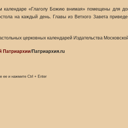
м календаре «Глаголу Божию внимая» помещены для дом
остола на каждый день. Главы из Ветхого Завета привед
астольных церковных календарей Издательства Московско
й Патриархии
/
Патриархия.ru
е ее и нажмите
Ctrl
+
Enter