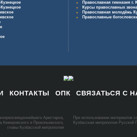
-Кузнецкое
Православная гимназия г.
-Кузнецкое
Курсы православных звон
евское
Православная молодёжь К
евское
Православные богословск
е
е
кое
И
КОНТАКТЫ
ОПК
СВЯЗАТЬСЯ С 
ко­прео­свя­щен­ней­ше­го Ари­стар­ха,
При ис­поль­зо­ва­нии ма­те­ри­а­лов
та Ке­ме­ров­ско­го и Про­ко­пьев­ско­го,
Куз­бас­ская мит­ро­по­лия Рус­ской 
гла­вы Куз­бас­ской мит­ро­по­лии