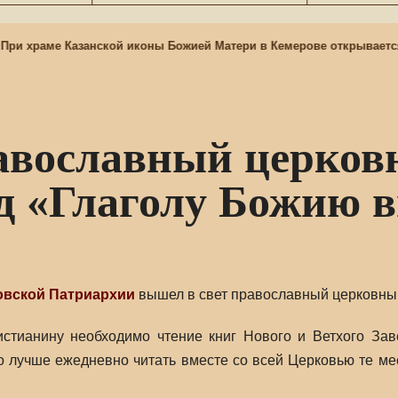
и храме Казанской иконы Божией Матери в Кемерове открывается 
авославный церков
од «Глаголу Божию 
овской Патриархии
вышел в свет православный церковный
стианину необходимо чтение книг Нового и Ветхого Заве
о лучше ежедневно читать вместе со всей Церковью те м