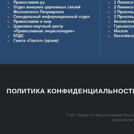
Православие.ру
1 Ленинск
Отдел внешних церковных связей
2 Ленинск
Московского Патриархата
1 Прокопь
Синодальный информационный отдел
2 Прокопь
Православие и мир
Беловско
Церковно-научный центр
Гурьевско
«Православная энциклопедия»
Инское
КПДС
Киселёвс
Газета «Глагол» (архив)
ПОЛИТИКА КОНФИДЕНЦИАЛЬНОСТ
Сайт со­здан по бла­го­сло­ве­нию Вы­со­
мит­ро­по­ли­