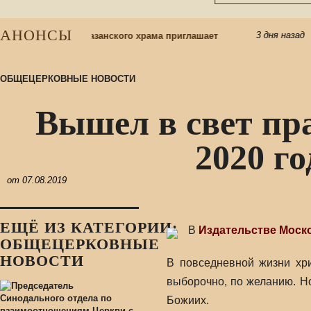
АНОНСЫ
3 дня назад
школу: приход Казанского храма приглашает
Пр
ОБЩЕЦЕРКОВНЫЕ НОВОСТИ
Вышел в свет пр
2020 г
от
07.08.2019
ЕЩЁ ИЗ КАТЕГОРИИ:
В
Издательстве Моск
ОБЩЕЦЕРКОВНЫЕ
НОВОСТИ
В повседневной жизни хри
выборочно, по желанию. Н
Божиих.