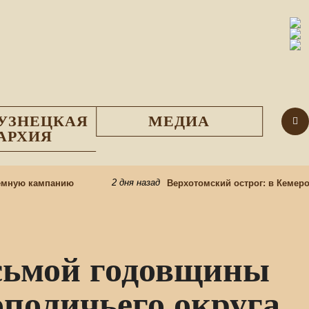
УЗНЕЦКАЯ
МЕДИА
АРХИЯ
2 дня назад
ную кампанию
Верхотомский острог: в Кемеровск
осьмой годовщины
ополичьего округа