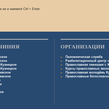
е ее и нажмите
Ctrl
+
Enter
ЧИНИЯ
ОРГАНИЗАЦИИ
ское
Паломническая служба
ское
Реабилитационный центр «
-Кузнецкое
Православная гимназия г.
-Кузнецкое
Курсы православных звон
евское
Православная молодёжь К
евское
Православные богословск
е
е
кое