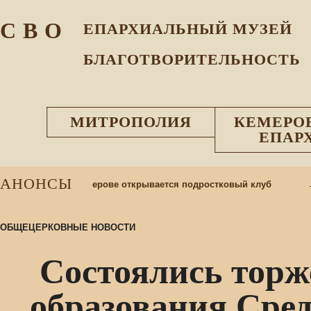
С В О
ЕПАРХИАЛЬНЫЙ МУЗEЙ
БЛАГОТВОРИТЕЛЬНОСТЬ
МИТРОПОЛИЯ
КЕМЕРО
ЕПАР
АНОНСЫ
1 д
ией Матери в Кемерове открывается подростковый клуб
ОБЩЕЦЕРКОВНЫЕ НОВОСТИ
Состоялись торж
образования Сред