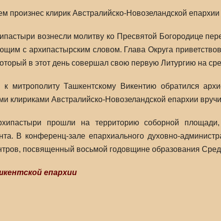
ем произнес клирик Австралийско-Новозеландской епархии
хипастыри вознесли молитву ко Пресвятой Богородице пер
ующим с архипастырским словом. Глава Округа приветств
оторый в этот день совершал свою первую Литургию на сре
 к митрополиту Ташкентскому Викентию обратился архи
и клириками Австралийско-Новозеландской епархии вручи
хипастыри прошли на территорию соборной площади, 
нта. В конференц-зале епархиального духовно-администр
нтров, посвященный восьмой годовщине образования Средн
шкентской епархии