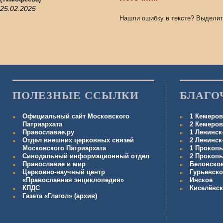
25.02.2025
Нашли ошибку в тексте? Выделит
ПОЛЕЗНЫЕ ССЫЛКИ
БЛАГО
Официальный сайт Московского
1 Кемеров
Патриархата
2 Кемеров
Православие.ру
1 Ленинск
Отдел внешних церковных связей
2 Ленинск
Московского Патриархата
1 Прокопь
Синодальный информационный отдел
2 Прокопь
Православие и мир
Беловско
Церковно-научный центр
Гурьевско
«Православная энциклопедия»
Инское
КПДС
Киселёвс
Газета «Глагол» (архив)