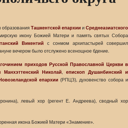
ы образования
Ташкентской епархии
и
Среднеазиатского
димирскую икону Божией Матери и память святых Cобора
танский Викентий
с сонмом архипастырей соверши
ануне вечером было отслужено всенощное бдение.
гочинием приходов Русской Православной Церкви в
п Манхэттенский Николай
,
епископ Душанбинский 
Новозеландской епархии
(РПЦЗ), духовенство собора 
ронина), левый хор (регент Е. Андреева), сводный хор
оренная икона Божией Матери «Знамение».