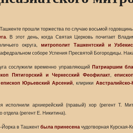
в Ташкенте прошли торжества по случаю восьмой годовщин
уга
. В этот день, когда Святая Церковь почитает Вла
оличьего округа,
митрополит Ташкентский и Узбекис
кафедральном соборе Успения Пресвятой Богородицы. Нак
руга сослужили временно управляющий
Патриаршим бла
скоп Пятигорский и Черкесский Феофилакт
,
еписко
,
епископ Юрьевский Арсений
, клирики
Австралийско-
я исполнили архиерейский (правый) хор (регент Т. Мит
отдела (регент Е. Никитина).
ю-Йорка в Ташкент
была принесена
чудотворная Курская-К