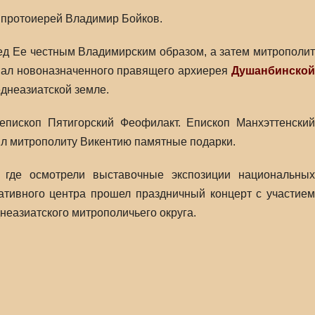
 протоиерей Владимир Бойков.
ед Ее честным Владимирским образом, а затем митрополит
овал новоназначенного правящего архиерея
Душанбинской
днеазиатской земле.
епископ Пятигорский Феофилакт. Епископ Манхэттенский
л митрополиту Викентию памятные подарки.
где осмотрели выставочные экспозиции национальных
ативного центра прошел праздничный концерт с участием
еазиатского митрополичьего округа.