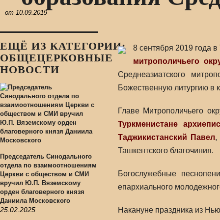
от
10.09.2019
ЕЩЁ ИЗ КАТЕГОРИИ:
8 сентября 2019 года 
ОБЩЕЦЕРКОВНЫЕ
митрополичьего окр
НОВОСТИ
Среднеазиатского митроп
Божественную литургию в 
Главе Митрополичьего ок
Туркменистане
архиепи
Таджикистанский Павел
Ташкентского благочиния.
Председатель Синодального
отдела по взаимоотношениям
Богослужебные песнопени
Церкви с обществом и СМИ
вручил Ю.П. Вяземскому
епархиального молодежного 
орден благоверного князя
Даниила Московского
25.02.2025
Накануне праздника из Нь