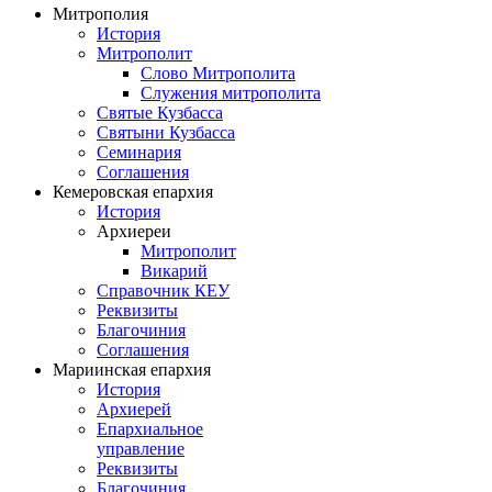
Митрополия
История
Митрополит
Слово Митрополита
Служения митрополита
Святые Кузбасса
Святыни Кузбасса
Семинария
Соглашения
Кемеровская епархия
История
Архиереи
Митрополит
Викарий
Справочник КЕУ
Реквизиты
Благочиния
Соглашения
Мариинская епархия
История
Архиерей
Епархиальное
управление
Реквизиты
Благочиния