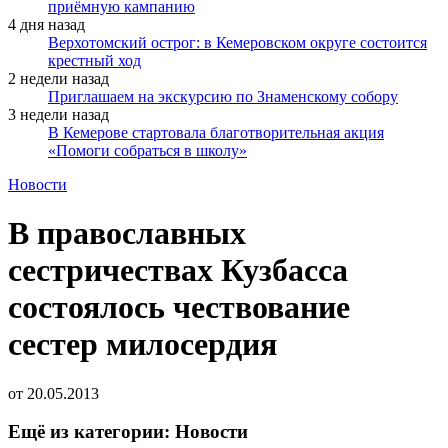
приёмную кампанию
4 дня назад
Верхотомский острог: в Кемеровском округе состоится
крестный ход
2 недели назад
Приглашаем на экскурсию по Знаменскому собору
3 недели назад
В Кемерове стартовала благотворительная акция
«Помоги собраться в школу»
Новости
В православных
сестричествах Кузбасса
состоялось чествование
сестер милосердия
от
20.05.2013
Ещё из категории: Новости