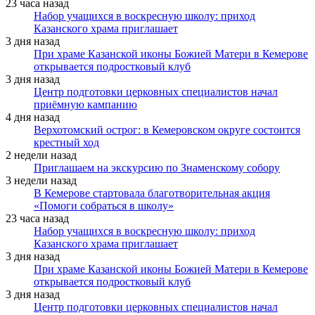
23 часа назад
Набор учащихся в воскресную школу: приход
Казанского храма приглашает
3 дня назад
При храме Казанской иконы Божией Матери в Кемерове
открывается подростковый клуб
3 дня назад
Центр подготовки церковных специалистов начал
приёмную кампанию
4 дня назад
Верхотомский острог: в Кемеровском округе состоится
крестный ход
2 недели назад
Приглашаем на экскурсию по Знаменскому собору
3 недели назад
В Кемерове стартовала благотворительная акция
«Помоги собраться в школу»
23 часа назад
Набор учащихся в воскресную школу: приход
Казанского храма приглашает
3 дня назад
При храме Казанской иконы Божией Матери в Кемерове
открывается подростковый клуб
3 дня назад
Центр подготовки церковных специалистов начал