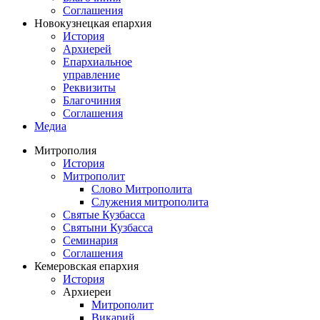
Соглашения
Новокузнецкая епархия
История
Архиерей
Епархиальное
управление
Реквизиты
Благочиния
Соглашения
Медиа
Митрополия
История
Митрополит
Слово Митрополита
Служения митрополита
Святые Кузбасса
Святыни Кузбасса
Семинария
Соглашения
Кемеровская епархия
История
Архиереи
Митрополит
Викарий