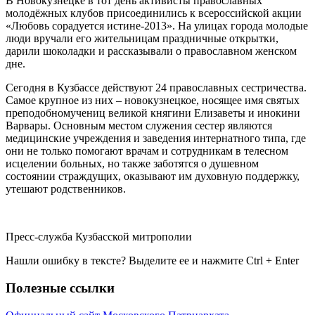
В Новокузнецке в тот день активисты православных
молодёжных клубов присоединились к всероссийской акции
«Любовь сорадуется истине-2013». На улицах города молодые
люди вручали его жительницам праздничные открытки,
дарили шоколадки и рассказывали о православном женском
дне.
Сегодня в Кузбассе действуют 24 православных сестричества.
Самое крупное из них – новокузнецкое, носящее имя святых
преподобномучениц великой княгини Елизаветы и инокини
Варвары. Основным местом служения сестер являются
медицинские учреждения и заведения интернатного типа, где
они не только помогают врачам и сотрудникам в телесном
исцелении больных, но также заботятся о душевном
состоянии страждущих, оказывают им духовную поддержку,
утешают родственников.
Пресс-служба Кузбасской митрополии
Нашли ошибку в тексте? Выделите ее и нажмите
Ctrl
+
Enter
Полезные ссылки