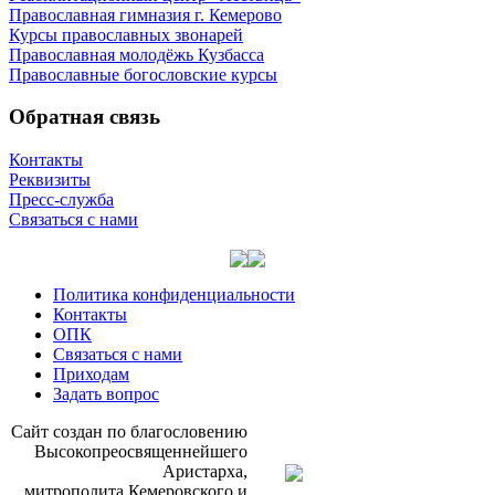
Православная гимназия г. Кемерово
Курсы православных звонарей
Православная молодёжь Кузбасса
Православные богословские курсы
Обратная связь
Контакты
Реквизиты
Пресс-служба
Связаться с нами
Политика конфиденциальности
Контакты
ОПК
Связаться с нами
Приходам
Задать вопрос
Сайт со­здан по бла­го­сло­ве­нию
Вы­со­ко­прео­свя­щен­ней­ше­го
Ари­стар­ха,
мит­ро­по­ли­та Ке­ме­ров­ско­го и