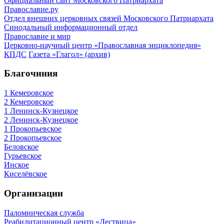
Официальный сайт Московского Патриархата
Православие.ру
Отдел внешних церковных связей Московского Патриархата
Синодальный информационный отдел
Православие и мир
Церковно-научный центр «Православная энциклопедия»
КПДС
Газета «Глагол» (архив)
Благочиния
1 Кемеровское
2 Кемеровское
1 Ленинск-Кузнецкое
2 Ленинск-Кузнецкое
1 Прокопьевское
2 Прокопьевское
Беловское
Гурьевское
Инское
Киселёвское
Организации
Паломническая служба
Реабилитационный центр «Лествица»