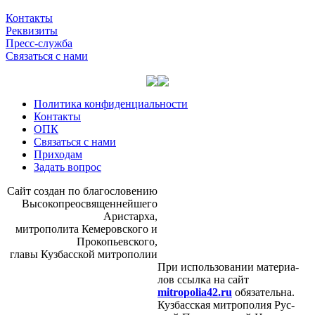
Контакты
Реквизиты
Пресс-служба
Связаться с нами
Политика конфиденциальности
Контакты
ОПК
Связаться с нами
Приходам
Задать вопрос
Сайт со­здан по бла­го­сло­ве­нию
Вы­со­ко­прео­свя­щен­ней­ше­го
Ари­стар­ха,
мит­ро­по­ли­та Ке­ме­ров­ско­го и
Про­ко­пьев­ско­го,
гла­вы Куз­бас­ской мит­ро­по­лии
При ис­поль­зо­ва­нии ма­те­ри­а­
лов ссыл­ка на сайт
mitropolia42.ru
обя­за­тель­на.
Куз­бас­ская мит­ро­по­лия Рус­