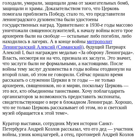
голодали, умирали, защищали дома от зажигательных бомб,
защищали и храмы. Доказательством того, что Церковь
помогала приблизить Победу, стало то, что представители
ленинградского духовенства были удостоены
государственных наград. Удивительно: в 1930-е годы массово
уничтожали священнослужителей, к началу войны всего трое
архиереев были на свободе — остальные либо погибли, либо
находились в лагерях. А в конце войны
митрополит
Ленинградский Алексий (Симанский)
, будущий Патриарх
Алексий I, был награжден медалью «За оборону Ленинграда».
Власть, несмотря ни на что, признала их заслуги. Это значит,
что заслуги были не формальными, а настоящими. После
войны тему заслуг духовенства в годы войны отодвинули на
второй план, об этом не говорили. Сейчас пришло время
рассказать о служении Церкви в те годы — не только
архиереев, священников, но и мирян, поскольку Церковь —
это все, кто объединены таинствами. Хочу поблагодарить
организаторов за возможность предоставить экспонаты,
свидетельствующие о вере в блокадном Ленинграде. Хорошо,
что не только Церковь рассказывает об этом, но и светский
музей обращается к этой теме».
Куратор выставки, сотрудник Музея истории Санкт-
Петербурга Андрей Козлов рассказал, что его дед — участник
войны, узник концлагерей, а отец, протоиерей Андрей Козлов