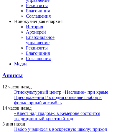
управление
Реквизиты
Благочиния
Соглашения
Новокузнецкая епархия
История
Архиерей
Епархиальное
управление
Реквизиты
Благочиния
Соглашения
Медиа
Анонсы
12 часов назад
Этнокультурный центр «Наследие» при храме
Преображения Господня объявляет набор в
фольклорный ансамбль
14 часов назад
«Крест над градом»: в Кемерове состоится
традиционный крестный ход
3 дня назад
Набор учащихся в воскресную школу: приход