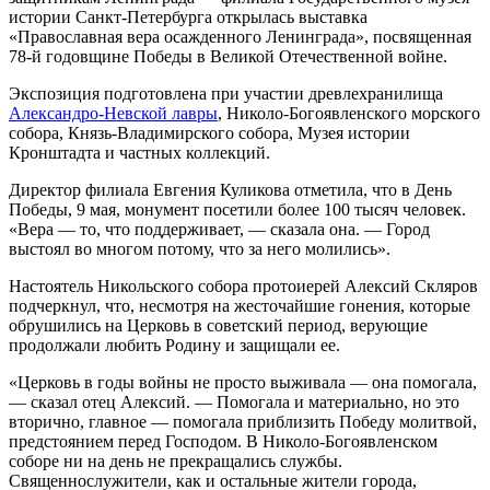
истории Санкт-Петербурга открылась выставка
«Православная вера осажденного Ленинграда», посвященная
78-й годовщине Победы в Великой Отечественной войне.
Экспозиция подготовлена при участии древлехранилища
Александро-Невской лавры
, Николо-Богоявленского морского
собора, Князь-Владимирского собора, Музея истории
Кронштадта и частных коллекций.
Директор филиала Евгения Куликова отметила, что в День
Победы, 9 мая, монумент посетили более 100 тысяч человек.
«Вера — то, что поддерживает, — сказала она. — Город
выстоял во многом потому, что за него молились».
Настоятель Никольского собора протоиерей Алексий Скляров
подчеркнул, что, несмотря на жесточайшие гонения, которые
обрушились на Церковь в советский период, верующие
продолжали любить Родину и защищали ее.
«Церковь в годы войны не просто выживала — она помогала,
— сказал отец Алексий. — Помогала и материально, но это
вторично, главное — помогала приблизить Победу молитвой,
предстоянием перед Господом. В Николо-Богоявленском
соборе ни на день не прекращались службы.
Священнослужители, как и остальные жители города,