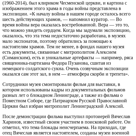
(1960-2014), был клириком Чесменской церкви, и картина с
изображением этого храма в годы войны представлена в
экспозиции. «К началу войны в нашем городе осталось всего
шесть действующих храмов, — напомнил куратор. — Во
время войны вера оказалась востребованной. Вера — это то,
что можно увидеть сердцем. Когда мы задумали экспозицию,
оказалось, что эта тема недостаточно разработана, в музеях
мало экспонатов, поэтому обратились за помощью к
настоятелям храмов. Тем не менее, в фондах нашего музея
есть документы, связанные с митрополитом Алексием
(Симанским), есть и уникальные артефакты — например, ряса
священника-партизана Федора Пузанова, сшитая из
немецкого солдатского сукна. Очень созвучным экспозиции
оказался сам этот зал, в нем — атмосфера скорби и трепета».
Сотрудники музея смонтировали фильм для выставки, в
котором использованы кадры из документальных фильмов
разных лет о блокадном Ленинграде, а также из фильма о
Поместном Соборе, где Патриархом Русской Православной
Церкви был избран митрополит Ленинградский Алексий.
После демонстрации фильма выступил протоиерей Вячеслав
Харинов, известный своим участием в поисковой работе. Он
отметил, что тема блокады неисчерпаема. На приходах, где
отец Вячеслав является настоятелем, созданы музеи военной