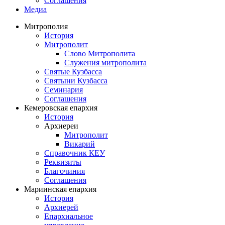
Соглашения
Медиа
Митрополия
История
Митрополит
Слово Митрополита
Служения митрополита
Святые Кузбасса
Святыни Кузбасса
Семинария
Соглашения
Кемеровская епархия
История
Архиереи
Митрополит
Викарий
Справочник КЕУ
Реквизиты
Благочиния
Соглашения
Мариинская епархия
История
Архиерей
Епархиальное