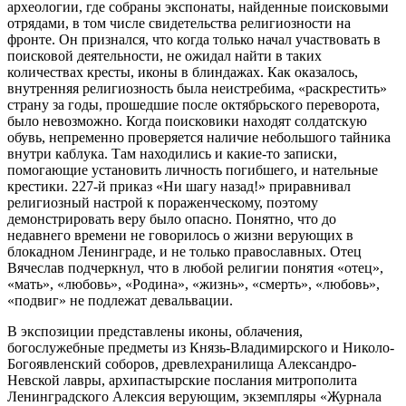
археологии, где собраны экспонаты, найденные поисковыми
отрядами, в том числе свидетельства религиозности на
фронте. Он признался, что когда только начал участвовать в
поисковой деятельности, не ожидал найти в таких
количествах кресты, иконы в блиндажах. Как оказалось,
внутренняя религиозность была неистребима, «раскрестить»
страну за годы, прошедшие после октябрьского переворота,
было невозможно. Когда поисковики находят солдатскую
обувь, непременно проверяется наличие небольшого тайника
внутри каблука. Там находились и какие-то записки,
помогающие установить личность погибшего, и нательные
крестики. 227-й приказ «Ни шагу назад!» приравнивал
религиозный настрой к пораженческому, поэтому
демонстрировать веру было опасно. Понятно, что до
недавнего времени не говорилось о жизни верующих в
блокадном Ленинграде, и не только православных. Отец
Вячеслав подчеркнул, что в любой религии понятия «отец»,
«мать», «любовь», «Родина», «жизнь», «смерть», «любовь»,
«подвиг» не подлежат девальвации.
В экспозиции представлены иконы, облачения,
богослужебные предметы из Князь-Владимирского и Николо-
Богоявленский соборов, древлехранилища Александро-
Невской лавры, архипастырские послания митрополита
Ленинградского Алексия верующим, экземпляры «Журнала