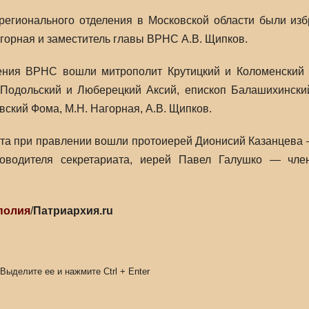
регионального отделения в Московской области были изб
агорная и заместитель главы ВРНС А.В. Щипков.
ения ВРНС вошли митрополит Крутицкий и Коломенский 
 Подольский и Люберецкий Аксий, епископ Балашихинский
ский Фома, М.Н. Нагорная, А.В. Щипков.
ата при правлении вошли протоиерей Дионисий Казанцева 
оводителя секретариата, иерей Павел Галушко — чле
полия
/
Патриархия.ru
 Выделите ее и нажмите
Ctrl
+
Enter