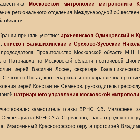
наместника
Московской митрополии
митрополита К
ание регионального отделения Международной обществен
й области.
брании приняли участие:
архиепископ Одинцовский и 
й
,
епископ Балашихинский и Орехово-Зуевский Никол
ь председателя Правительства Московской области М.Н.
его Патриарха по Московской области протоиерей Дион
олии иерей Василий Лосев, секретарь Балашихинского
ь Сергиево-Посадского епархиального управления протои
вления иерей Константин Семенов, руководитель пресс-с
ярией
Патриаршего управления Московской митрополи
участвовали: заместитель главы ВРНС К.В. Малофеев, з
 Секретариата ВРНС А.А. Стрельцов, глава городского округ
ая, благочинный Красногорского округа протоирей Влади