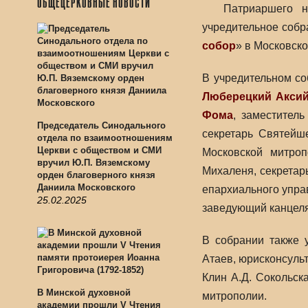
ОБЩЕЦЕРКОВНЫЕ НОВОСТИ
Патриаршего 
учредительное собр
собор
» в Московско
В учредительном со
Люберецкий Акси
Фома
, заместител
Председатель Синодального
секретарь Святейш
отдела по взаимоотношениям
Церкви с обществом и СМИ
Московской митроп
вручил Ю.П. Вяземскому
Михаленя, секретар
орден благоверного князя
Даниила Московского
епархиального упра
25.02.2025
заведующий канцел
В собрании также 
Атаев, юрисконсульт
Клин А.Д. Сокольск
В Минской духовной
митрополии.
академии прошли V Чтения