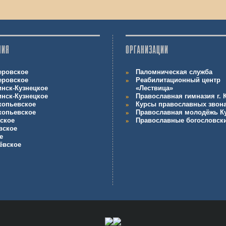
НИЯ
ОРГАНИЗАЦИИ
еровское
Паломническая служба
еровское
Реабилитационный центр
инск-Кузнецкое
«Лествица»
инск-Кузнецкое
Православная гимназия г.
копьевское
Курсы православных звон
копьевское
Православная молодёжь К
ское
Православные богословск
вское
е
ёвское