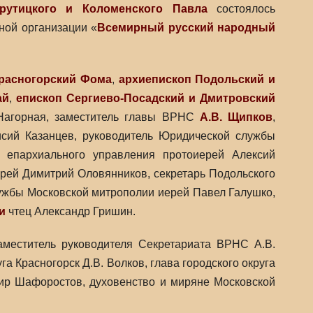
рутицкого и Коломенского Павла
состоялось
ной организации «
Всемирный русский народный
Красногорский Фома
,
архиепископ Подольский и
ай
,
епископ Сергиево-Посадский и Дмитровский
 Нагорная, заместитель главы ВРНС
А.В. Щипков
,
исий Казанцев, руководитель Юридической службы
 епархиального управления протоиерей Алексий
ерей Димитрий Оловянников, секретарь Подольского
лужбы Московской митрополии иерей Павел Галушко,
и
чтец Александр Гришин.
аместитель руководителя Секретариата ВРНС А.В.
а Красногорск Д.В. Волков, глава городского округа
мир Шафоростов, духовенство и миряне Московской