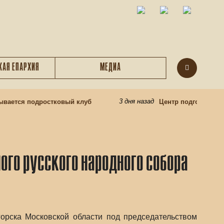
КАЯ ЕПАРХИЯ
МЕДИА
3 дня назад
ается подростковый клуб
Центр подготовки цер
ого русского народного собора
горска Московской области под председательством