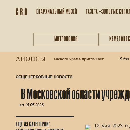
С В О
ЕПАРХИАЛЬНЫЙ МУЗEЙ
ГАЗЕТА «ЗОЛОТЫЕ КУПО
МИТРОПОЛИЯ
КЕМЕРОВСК
АНОНСЫ
3 дня на
есную школу: приход Казанского храма приглашает
ОБЩЕЦЕРКОВНЫЕ НОВОСТИ
В Московской области учрежде
от
15.05.2023
ЕЩЁ ИЗ КАТЕГОРИИ:
12 мая 2023 го