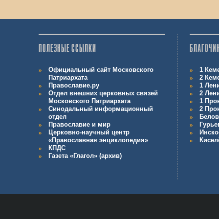
ПОЛЕЗНЫЕ ССЫЛКИ
БЛАГОЧИ
Официальный сайт Московского
1 Кем
Патриархата
2 Кем
Православие.ру
1 Лен
Отдел внешних церковных связей
2 Лен
Московского Патриархата
1 Про
Синодальный информационный
2 Про
отдел
Белов
Православие и мир
Гурье
Церковно-научный центр
Инско
«Православная энциклопедия»
Кисел
КПДС
Газета «Глагол» (архив)