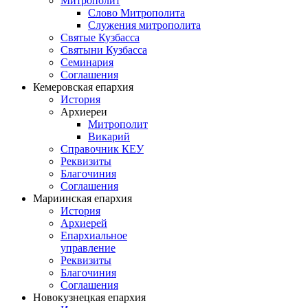
Митрополит
Слово Митрополита
Служения митрополита
Святые Кузбасса
Святыни Кузбасса
Семинария
Соглашения
Кемеровская епархия
История
Архиереи
Митрополит
Викарий
Справочник КЕУ
Реквизиты
Благочиния
Соглашения
Мариинская епархия
История
Архиерей
Епархиальное
управление
Реквизиты
Благочиния
Соглашения
Новокузнецкая епархия