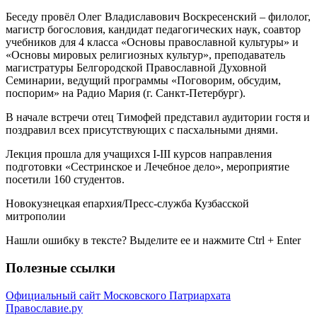
Беседу провёл Олег Владиславович Воскресенский – филолог,
магистр богословия, кандидат педагогических наук, соавтор
учебников для 4 класса «Основы православной культуры» и
«Основы мировых религиозных культур», преподаватель
магистратуры Белгородской Православной Духовной
Семинарии, ведущий программы «Поговорим, обсудим,
поспорим» на Радио Мария (г. Санкт-Петербург).
В начале встречи отец Тимофей представил аудитории гостя и
поздравил всех присутствующих с пасхальными днями.
Лекция прошла для учащихся I-III курсов направления
подготовки «Сестринское и Лечебное дело», мероприятие
посетили 160 студентов.
Новокузнецкая епархия/Пресс-служба Кузбасской
митрополии
Нашли ошибку в тексте? Выделите ее и нажмите
Ctrl
+
Enter
Полезные ссылки
Официальный сайт Московского Патриархата
Православие.ру