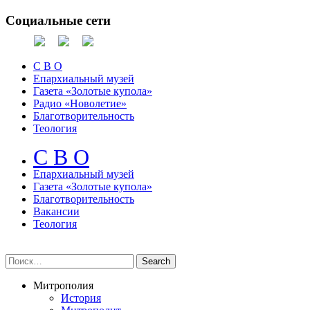
Социальные сети
С В О
Епархиальный музей
Газета «Золотые купола»
Радио «Новолетие»
Благотворительность
Теология
С В О
Епархиальный музeй
Газета «Золотые купола»
Благотворительность
Вакансии
Теология
Митрополия
История