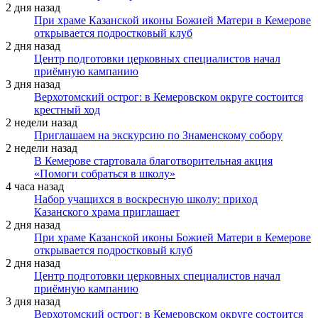
2 дня назад
При храме Казанской иконы Божией Матери в Кемерове
открывается подростковый клуб
2 дня назад
Центр подготовки церковных специалистов начал
приёмную кампанию
3 дня назад
Верхотомский острог: в Кемеровском округе состоится
крестный ход
2 недели назад
Приглашаем на экскурсию по Знаменскому собору
2 недели назад
В Кемерове стартовала благотворительная акция
«Помоги собраться в школу»
4 часа назад
Набор учащихся в воскресную школу: приход
Казанского храма приглашает
2 дня назад
При храме Казанской иконы Божией Матери в Кемерове
открывается подростковый клуб
2 дня назад
Центр подготовки церковных специалистов начал
приёмную кампанию
3 дня назад
Верхотомский острог: в Кемеровском округе состоится