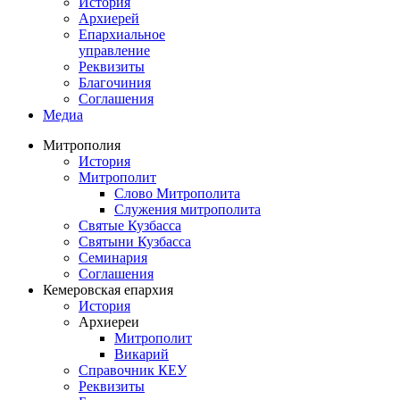
История
Архиерей
Епархиальное
управление
Реквизиты
Благочиния
Соглашения
Медиа
Митрополия
История
Митрополит
Слово Митрополита
Служения митрополита
Святые Кузбасса
Святыни Кузбасса
Семинария
Соглашения
Кемеровская епархия
История
Архиереи
Митрополит
Викарий
Справочник КЕУ
Реквизиты