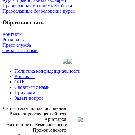
Курсы православных звонарей
Православная молодёжь Кузбасса
Православные богословские курсы
Обратная связь
Контакты
Реквизиты
Пресс-служба
Связаться с нами
Политика конфиденциальности
Контакты
ОПК
Связаться с нами
Приходам
Задать вопрос
Сайт со­здан по бла­го­сло­ве­нию
Вы­со­ко­прео­свя­щен­ней­ше­го
Ари­стар­ха,
мит­ро­по­ли­та Ке­ме­ров­ско­го и
Про­ко­пьев­ско­го,