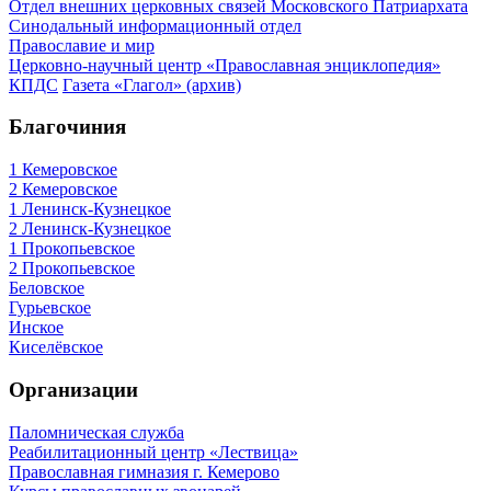
Отдел внешних церковных связей Московского Патриархата
Синодальный информационный отдел
Православие и мир
Церковно-научный центр «Православная энциклопедия»
КПДС
Газета «Глагол» (архив)
Благочиния
1 Кемеровское
2 Кемеровское
1 Ленинск-Кузнецкое
2 Ленинск-Кузнецкое
1 Прокопьевское
2 Прокопьевское
Беловское
Гурьевское
Инское
Киселёвское
Организации
Паломническая служба
Реабилитационный центр «Лествица»
Православная гимназия г. Кемерово