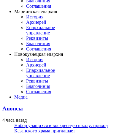
Благочиния
Соглашения
Мариинская епархия
История
Архиерей
Епархиальное
управление
Реквизиты
Благочиния
Соглашения
Новокузнецкая епархия
История
Архиерей
Епархиальное
управление
Реквизиты
Благочиния
Соглашения
Медиа
Анонсы
4 часа назад
Набор учащихся в воскресную школу: приход
Казанского храма приглашает