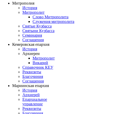
Митрополия
История
Митрополит
Слово Митрополита
Служения митрополита
Святые Кузбасса
Святыни Кузбасса
Семинария
Соглашения
Кемеровская епархия
История
Архиереи
Митрополит
Викарий
Справочник КЕУ
Реквизиты
Благочиния
Соглашения
Мариинская епархия
История
Архиерей
Епархиальное
управление
Реквизиты
Благочиния