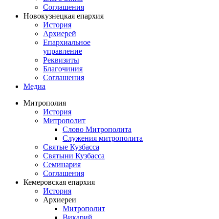
Соглашения
Новокузнецкая епархия
История
Архиерей
Епархиальное
управление
Реквизиты
Благочиния
Соглашения
Медиа
Митрополия
История
Митрополит
Слово Митрополита
Служения митрополита
Святые Кузбасса
Святыни Кузбасса
Семинария
Соглашения
Кемеровская епархия
История
Архиереи
Митрополит
Викарий