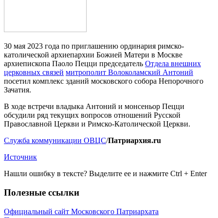
30 мая 2023 года по приглашению ординария римско-
католической архиепархии Божией Матери в Москве
архиепископа Паоло Пецци председатель
Отдела внешних
церковных связей
митрополит Волоколамский Антоний
посетил комплекс зданий московского собора Непорочного
Зачатия.
В ходе встречи владыка Антоний и монсеньор Пецци
обсудили ряд текущих вопросов отношений Русской
Православной Церкви и Римско-Католической Церкви.
Служба коммуникации ОВЦС
/
Патриархия.ru
Источник
Нашли ошибку в тексте? Выделите ее и нажмите
Ctrl
+
Enter
Полезные ссылки
Официальный сайт Московского Патриархата