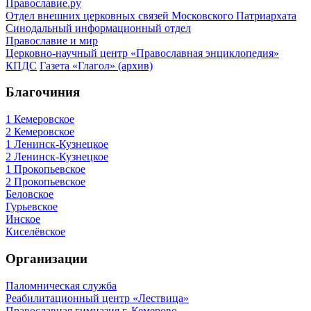
Православие.ру
Отдел внешних церковных связей Московского Патриархата
Синодальный информационный отдел
Православие и мир
Церковно-научный центр «Православная энциклопедия»
КПДС
Газета «Глагол» (архив)
Благочиния
1 Кемеровское
2 Кемеровское
1 Ленинск-Кузнецкое
2 Ленинск-Кузнецкое
1 Прокопьевское
2 Прокопьевское
Беловское
Гурьевское
Инское
Киселёвское
Организации
Паломническая служба
Реабилитационный центр «Лествица»
Православная гимназия г. Кемерово