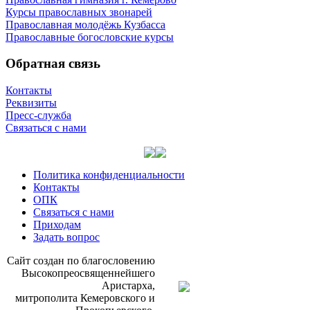
Курсы православных звонарей
Православная молодёжь Кузбасса
Православные богословские курсы
Обратная связь
Контакты
Реквизиты
Пресс-служба
Связаться с нами
Политика конфиденциальности
Контакты
ОПК
Связаться с нами
Приходам
Задать вопрос
Сайт со­здан по бла­го­сло­ве­нию
Вы­со­ко­прео­свя­щен­ней­ше­го
Ари­стар­ха,
мит­ро­по­ли­та Ке­ме­ров­ско­го и