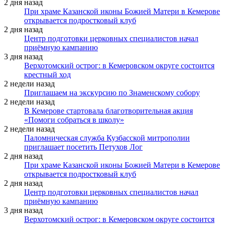
2 дня назад
При храме Казанской иконы Божией Матери в Кемерове
открывается подростковый клуб
2 дня назад
Центр подготовки церковных специалистов начал
приёмную кампанию
3 дня назад
Верхотомский острог: в Кемеровском округе состоится
крестный ход
2 недели назад
Приглашаем на экскурсию по Знаменскому собору
2 недели назад
В Кемерове стартовала благотворительная акция
«Помоги собраться в школу»
2 недели назад
Паломническая служба Кузбасской митрополии
приглашает посетить Петухов Лог
2 дня назад
При храме Казанской иконы Божией Матери в Кемерове
открывается подростковый клуб
2 дня назад
Центр подготовки церковных специалистов начал
приёмную кампанию
3 дня назад
Верхотомский острог: в Кемеровском округе состоится