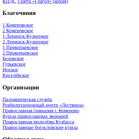
КПДС
Газета «Глагол» (архив)
Благочиния
1 Кемеровское
2 Кемеровское
1 Ленинск-Кузнецкое
2 Ленинск-Кузнецкое
1 Прокопьевское
2 Прокопьевское
Беловское
Гурьевское
Инское
Киселёвское
Организации
Паломническая служба
Реабилитационный центр «Лествица»
Православная гимназия г. Кемерово
Курсы православных звонарей
Православная молодёжь Кузбасса
Православные богословские курсы