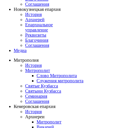
Соглашения
Новокузнецкая епархия
История
Архиерей
Епархиальное
управление
Реквизиты
Благочиния
Соглашения
Медиа
Митрополия
История
Митрополит
Слово Митрополита
Служения митрополита
Святые Кузбасса
Святыни Кузбасса
Семинария
Соглашения
Кемеровская епархия
История
Архиереи
Митрополит
Викарий