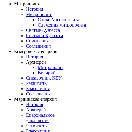
Митрополия
История
Митрополит
Слово Митрополита
Служения митрополита
Святые Кузбасса
Святыни Кузбасса
Семинария
Соглашения
Кемеровская епархия
История
Архиереи
Митрополит
Викарий
Справочник КЕУ
Реквизиты
Благочиния
Соглашения
Мариинская епархия
История
Архиерей
Епархиальное
управление
Реквизиты
Благочиния