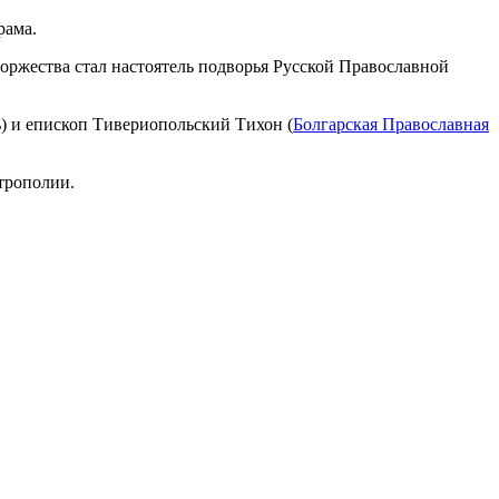
рама.
ржества стал настоятель подворья Русской Православной
 и епископ Тивериопольский Тихон (
Болгарская Православная
трополии.