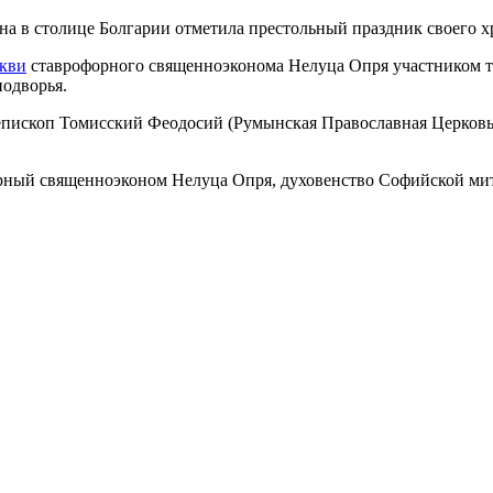
на в столице Болгарии отметила престольный праздник своего х
кви
ставрофорного священноэконома Нелуца Опря участником то
подворья.
пископ Томисский Феодосий (Румынская Православная Церковь)
орный священноэконом Нелуца Опря, духовенство Софийской ми