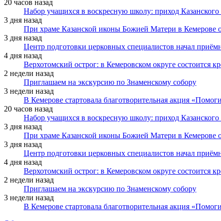
20 часов назад
Набор учащихся в воскресную школу: приход Казанского
3 дня назад
При храме Казанской иконы Божией Матери в Кемерове 
3 дня назад
Центр подготовки церковных специалистов начал приё
4 дня назад
Верхотомский острог: в Кемеровском округе состоится к
2 недели назад
Приглашаем на экскурсию по Знаменскому собору
3 недели назад
В Кемерове стартовала благотворительная акция «Помоги
20 часов назад
Набор учащихся в воскресную школу: приход Казанского
3 дня назад
При храме Казанской иконы Божией Матери в Кемерове 
3 дня назад
Центр подготовки церковных специалистов начал приё
4 дня назад
Верхотомский острог: в Кемеровском округе состоится к
2 недели назад
Приглашаем на экскурсию по Знаменскому собору
3 недели назад
В Кемерове стартовала благотворительная акция «Помоги