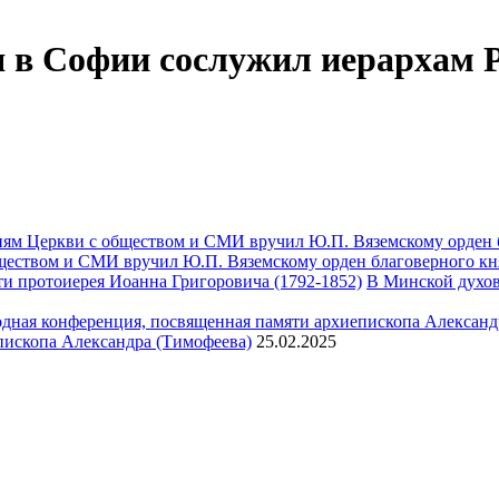
я в Софии сослужил иерархам
ществом и СМИ вручил Ю.П. Вяземскому орден благоверного кн
В Минской духов
пископа Александра (Тимофеева)
25.02.2025