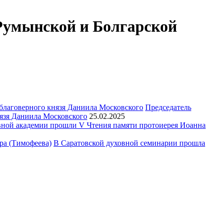
 Румынской и Болгарской
Председатель
язя Даниила Московского
25.02.2025
ной академии прошли V Чтения памяти протоиерея Иоанна
В Саратовской духовной семинарии прошла