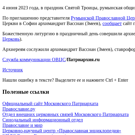
4 июня 2023 года, в праздник Святой Троицы, румынская общи
По приглашению представителя
Румынской Православной Цер
Церкви в Софии архимандрит Вассиан (Змеев),
сообщает
сайт 
Божественную литургию в праздничный день совершили архие
Церковь
).
Архиереям сослужили архимандрит Вассиан (Змеев), ставроф
Служба коммуникации ОВЦС
/
Патриархия.ru
Источник
Нашли ошибку в тексте? Выделите ее и нажмите
Ctrl
+
Enter
Полезные ссылки
Официальный сайт Московского Патриархата
Православие.ру
Отдел внешних церковных связей Московского Патриархата
Синодальный информационный отдел
Православие и мир
Церковно-научный центр «Православная энциклопедия»