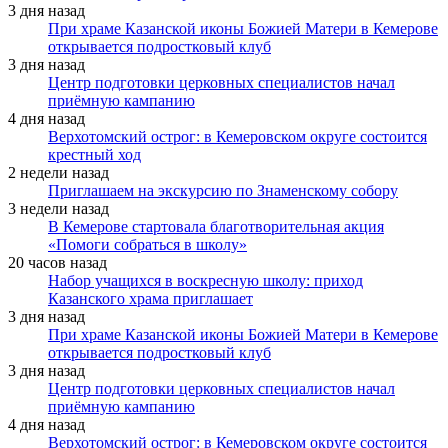
3 дня назад
При храме Казанской иконы Божией Матери в Кемерове
открывается подростковый клуб
3 дня назад
Центр подготовки церковных специалистов начал
приёмную кампанию
4 дня назад
Верхотомский острог: в Кемеровском округе состоится
крестный ход
2 недели назад
Приглашаем на экскурсию по Знаменскому собору
3 недели назад
В Кемерове стартовала благотворительная акция
«Помоги собраться в школу»
20 часов назад
Набор учащихся в воскресную школу: приход
Казанского храма приглашает
3 дня назад
При храме Казанской иконы Божией Матери в Кемерове
открывается подростковый клуб
3 дня назад
Центр подготовки церковных специалистов начал
приёмную кампанию
4 дня назад
Верхотомский острог: в Кемеровском округе состоится