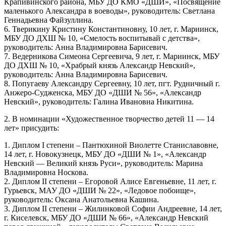
Крапивинского района, МБУ ДО КМО «ДШИ», «Посвящение
маленького Александра в воеводы», руководитель: Светлана
Геннадьевна Файзуллина.
6. Тверикину Кристину Константиновну, 10 лет, г. Мариинск,
МБУ ДО ДХШ № 10, «Смелость воспитывай с детства»,
руководитель: Анна Владимировна Барисевич.
7. Ведерникова Симеона Сергеевича, 9 лет, г. Мариинск, МБУ
ДО ДХШ № 10, «Храбрый князь Александр Невский»,
руководитель: Анна Владимировна Барисевич.
8. Попугаеву Александру Сергеевну, 10 лет, пгт. Рудничный г.
Анжеро-Судженска, МБУ ДО «ДШИ № 56», «Александр
Невский», руководитель: Галина Ивановна Никитина.
2. В номинации «Художественное творчество детей 11 — 14
лет» присудить:
1. Диплом I степени – Пантюхиной Виолетте Станиславовне,
14 лет, г. Новокузнецк, МБУ ДО «ДШИ № 1», «Александр
Невский — Великий князь Руси», руководитель: Марина
Владимировна Носкова.
2. Диплом II степени – Егоровой Алисе Евгеньевне, 11 лет, г.
Гурьевск, МАУ ДО «ДШИ № 22», «Ледовое побоище»,
руководитель: Оксана Анатольевна Кашина.
3. Диплом II степени – Жилинковой Софии Андреевне, 14 лет,
г. Киселевск, МБУ ДО «ДШИ № 66», «Александр Невский