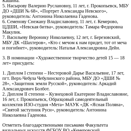
Кашина.
5. Насырову Валерию Руслановну, 11 лет, г. Прокопьевск, МБУ
ДО «ДШИ № 68», «Портрет Александра Невского»,
руководитель: Антонина Николаевна Гаденова.
6. Семенову Снежану Владиславовну, 11 лет, г. Кемерово,
ЦДШИ, «Невская битва», руководитель: Тамара Федоровна
Макулик.
7. Васильеву Веронику Николаевну, 12 лет, г. Березовский,
МБУ ДК «Шахтеров», «Кто с мечом к нам придет, тот от меча
и погибнет», руководитель: Наталья Александровна Дейн.
3. В номинации «Художественное творчество детей 15 — 18
лет» присудить:
1. Диплом I степени – Нестеровой Дарье Васильевне, 17 лет,
пгт. Верх-Чебула Чебулинского района, МБУ ДО «ДШИ №
28», «Защитник земли Русской», руководитель: Аркадий
Александрович Болбот.
2. Диплом II степени – Кузнецовой Екатерине Владиславовне,
16 лет, г. Прокопьевск, Образцовый самодеятельный
коллектив ИЗО-студия «Мета» МАУК «ДК «Ясная Поляна»,
«Святой заступник Руси», руководитель: Антонина
Николаевна Гаденова.
Отметить благодарственными письмами Факультета
визуальных искусств ФГБОУ ВО «Кемеровский