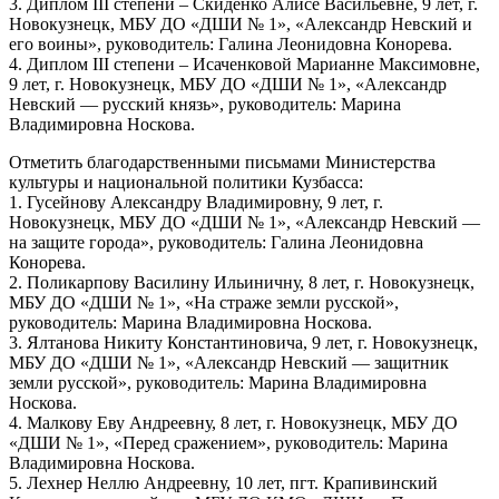
3. Диплом III степени – Скиденко Алисе Васильевне, 9 лет, г.
Новокузнецк, МБУ ДО «ДШИ № 1», «Александр Невский и
его воины», руководитель: Галина Леонидовна Конорева.
4. Диплом III степени – Исаченковой Марианне Максимовне,
9 лет, г. Новокузнецк, МБУ ДО «ДШИ № 1», «Александр
Невский — русский князь», руководитель: Марина
Владимировна Носкова.
Отметить благодарственными письмами Министерства
культуры и национальной политики Кузбасса:
1. Гусейнову Александру Владимировну, 9 лет, г.
Новокузнецк, МБУ ДО «ДШИ № 1», «Александр Невский —
на защите города», руководитель: Галина Леонидовна
Конорева.
2. Поликарпову Василину Ильиничну, 8 лет, г. Новокузнецк,
МБУ ДО «ДШИ № 1», «На страже земли русской»,
руководитель: Марина Владимировна Носкова.
3. Ялтанова Никиту Константиновича, 9 лет, г. Новокузнецк,
МБУ ДО «ДШИ № 1», «Александр Невский — защитник
земли русской», руководитель: Марина Владимировна
Носкова.
4. Малкову Еву Андреевну, 8 лет, г. Новокузнецк, МБУ ДО
«ДШИ № 1», «Перед сражением», руководитель: Марина
Владимировна Носкова.
5. Лехнер Неллю Андреевну, 10 лет, пгт. Крапивинский