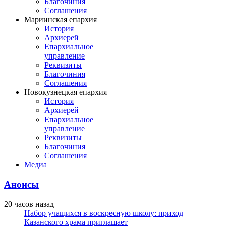
Благочиния
Соглашения
Мариинская епархия
История
Архиерей
Епархиальное
управление
Реквизиты
Благочиния
Соглашения
Новокузнецкая епархия
История
Архиерей
Епархиальное
управление
Реквизиты
Благочиния
Соглашения
Медиа
Анонсы
20 часов назад
Набор учащихся в воскресную школу: приход
Казанского храма приглашает