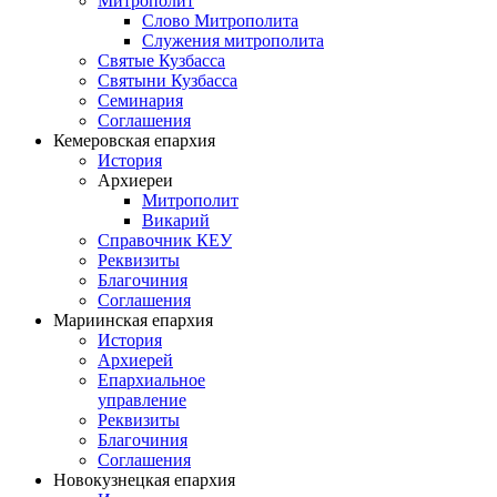
Митрополит
Слово Митрополита
Служения митрополита
Святые Кузбасса
Святыни Кузбасса
Семинария
Соглашения
Кемеровская епархия
История
Архиереи
Митрополит
Викарий
Справочник КЕУ
Реквизиты
Благочиния
Соглашения
Мариинская епархия
История
Архиерей
Епархиальное
управление
Реквизиты
Благочиния
Соглашения
Новокузнецкая епархия