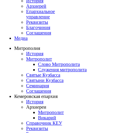
История
Архиерей
Епархиальное
управление
Реквизиты
Благочиния
Соглашения
Медиа
Митрополия
История
Митрополит
Слово Митрополита
Служения митрополита
Святые Кузбасса
Святыни Кузбасса
Семинария
Соглашения
Кемеровская епархия
История
Архиереи
Митрополит
Викарий
Справочник КЕУ
Реквизиты