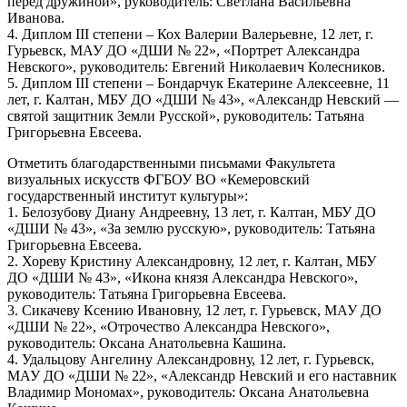
перед дружиной», руководитель: Светлана Васильевна
Иванова.
4. Диплом III степени – Кох Валерии Валерьевне, 12 лет, г.
Гурьевск, МАУ ДО «ДШИ № 22», «Портрет Александра
Невского», руководитель: Евгений Николаевич Колесников.
5. Диплом III степени – Бондарчук Екатерине Алексеевне, 11
лет, г. Калтан, МБУ ДО «ДШИ № 43», «Александр Невский —
святой защитник Земли Русской», руководитель: Татьяна
Григорьевна Евсеева.
Отметить благодарственными письмами Факультета
визуальных искусств ФГБОУ ВО «Кемеровский
государственный институт культуры»:
1. Белозубову Диану Андреевну, 13 лет, г. Калтан, МБУ ДО
«ДШИ № 43», «За землю русскую», руководитель: Татьяна
Григорьевна Евсеева.
2. Хореву Кристину Александровну, 12 лет, г. Калтан, МБУ
ДО «ДШИ № 43», «Икона князя Александра Невского»,
руководитель: Татьяна Григорьевна Евсеева.
3. Сикачеву Ксению Ивановну, 12 лет, г. Гурьевск, МАУ ДО
«ДШИ № 22», «Отрочество Александра Невского»,
руководитель: Оксана Анатольевна Кашина.
4. Удальцову Ангелину Александровну, 12 лет, г. Гурьевск,
МАУ ДО «ДШИ № 22», «Александр Невский и его наставник
Владимир Мономах», руководитель: Оксана Анатольевна