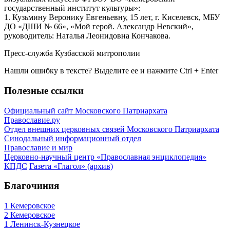
государственный институт культуры»:
1. Кузьмину Веронику Евгеньевну, 15 лет, г. Киселевск, МБУ
ДО «ДШИ № 66», «Мой герой. Александр Невский»,
руководитель: Наталья Леонидовна Кончакова.
Пресс-служба Кузбасской митрополии
Нашли ошибку в тексте? Выделите ее и нажмите
Ctrl
+
Enter
Полезные ссылки
Официальный сайт Московского Патриархата
Православие.ру
Отдел внешних церковных связей Московского Патриархата
Синодальный информационный отдел
Православие и мир
Церковно-научный центр «Православная энциклопедия»
КПДС
Газета «Глагол» (архив)
Благочиния
1 Кемеровское
2 Кемеровское
1 Ленинск-Кузнецкое