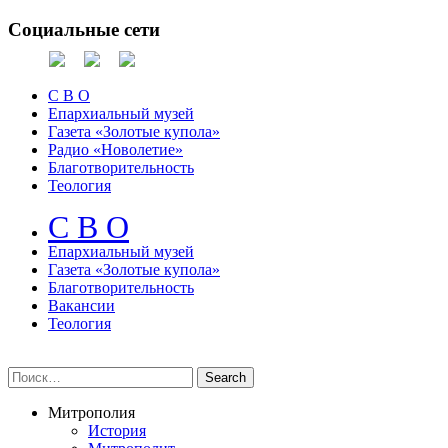
Социальные сети
С В О
Епархиальный музей
Газета «Золотые купола»
Радио «Новолетие»
Благотворительность
Теология
С В О
Епархиальный музeй
Газета «Золотые купола»
Благотворительность
Вакансии
Теология
Митрополия
История