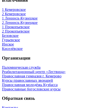
Благочиния
1 Кемеровское
2 Кемеровское
1 Ленинск-Кузнецкое
2 Ленинск-Кузнецкое
1 Прокопьевское
2 Прокопьевское
Беловское
Гурьевское
Инское
Киселёвское
Организации
Паломническая служба
Реабилитационный центр «Лествица»
Православная гимназия г. Кемерово
Курсы православных звонарей
Православная молодёжь Кузбасса
Православные богословские курсы
Обратная связь
Контакты