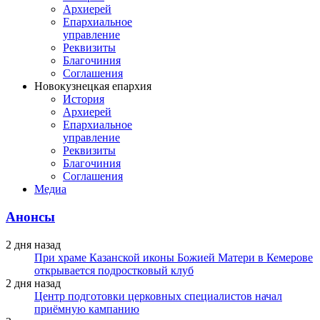
Архиерей
Епархиальное
управление
Реквизиты
Благочиния
Соглашения
Новокузнецкая епархия
История
Архиерей
Епархиальное
управление
Реквизиты
Благочиния
Соглашения
Медиа
Анонсы
2 дня назад
При храме Казанской иконы Божией Матери в Кемерове
открывается подростковый клуб
2 дня назад
Центр подготовки церковных специалистов начал
приёмную кампанию