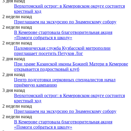
3 дня назад
Верхотомский острог: в Кемеровском округе состоится
крестный ход
2 недели назад
Приглашаем на экскурсию по Знаменскому собору
2 недели назад
В Кемерове стартовала благотворительная акция
«Помоги собраться в школу»
2 недели назад
Паломническая служба Кузбасской митрополии
приглашает посетить Петухов Лог
2 дня назад
При храме Казанской иконы Божией Матери в Кемерове
открывается подростковый клуб
2 дня назад
Центр подготовки церковных специалистов начал
приёмную кампанию
3 дня назад
Верхотомский острог: в Кемеровском округе состоится
крестный ход
2 недели назад
Приглашаем на экскурсию по Знаменскому собору
2 недели назад
В Кемерове стартовала благотворительная акция
«Помоги собраться в школу»