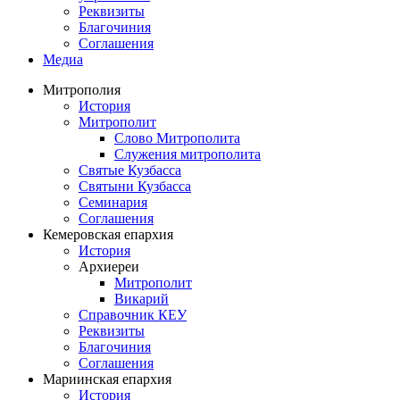
Реквизиты
Благочиния
Соглашения
Медиа
Митрополия
История
Митрополит
Слово Митрополита
Служения митрополита
Святые Кузбасса
Святыни Кузбасса
Семинария
Соглашения
Кемеровская епархия
История
Архиереи
Митрополит
Викарий
Справочник КЕУ
Реквизиты
Благочиния
Соглашения
Мариинская епархия
История