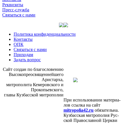
Реквизиты
Пресс-служба
Связаться с нами
Политика конфиденциальности
Контакты
ОПК
Связаться с нами
Приходам
Задать вопрос
Сайт со­здан по бла­го­сло­ве­нию
Вы­со­ко­прео­свя­щен­ней­ше­го
Ари­стар­ха,
мит­ро­по­ли­та Ке­ме­ров­ско­го и
Про­ко­пьев­ско­го,
гла­вы Куз­бас­ской мит­ро­по­лии
При ис­поль­зо­ва­нии ма­те­ри­а­
лов ссыл­ка на сайт
mitropolia42.ru
обя­за­тель­на.
Куз­бас­ская мит­ро­по­лия Рус­
ской Пра­во­слав­ной Церк­ви