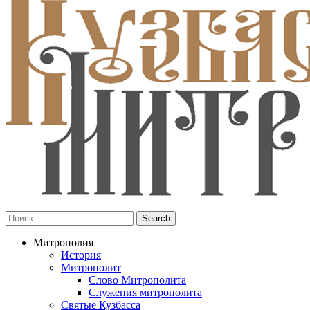
Митрополия
История
Митрополит
Слово Митрополита
Служения митрополита
Святые Кузбасса