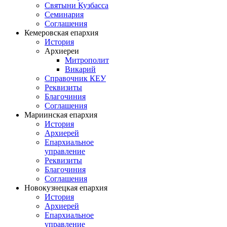
Святыни Кузбасса
Семинария
Соглашения
Кемеровская епархия
История
Архиереи
Митрополит
Викарий
Справочник КЕУ
Реквизиты
Благочиния
Соглашения
Мариинская епархия
История
Архиерей
Епархиальное
управление
Реквизиты
Благочиния
Соглашения
Новокузнецкая епархия
История
Архиерей
Епархиальное
управление