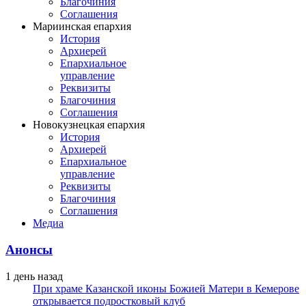
Благочиния
Соглашения
Мариинская епархия
История
Архиерей
Епархиальное
управление
Реквизиты
Благочиния
Соглашения
Новокузнецкая епархия
История
Архиерей
Епархиальное
управление
Реквизиты
Благочиния
Соглашения
Медиа
Анонсы
1 день назад
При храме Казанской иконы Божией Матери в Кемерове
открывается подростковый клуб