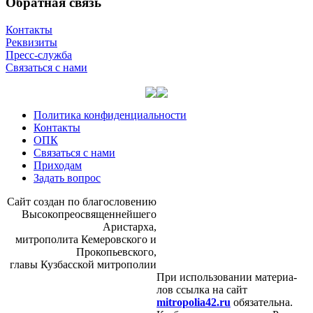
Обратная связь
Контакты
Реквизиты
Пресс-служба
Связаться с нами
Политика конфиденциальности
Контакты
ОПК
Связаться с нами
Приходам
Задать вопрос
Сайт со­здан по бла­го­сло­ве­нию
Вы­со­ко­прео­свя­щен­ней­ше­го
Ари­стар­ха,
мит­ро­по­ли­та Ке­ме­ров­ско­го и
Про­ко­пьев­ско­го,
гла­вы Куз­бас­ской мит­ро­по­лии
При ис­поль­зо­ва­нии ма­те­ри­а­
лов ссыл­ка на сайт
mitropolia42.ru
обя­за­тель­на.