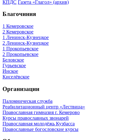
КПДС
Газета «Глагол» (архив)
Благочиния
1 Кемеровское
2 Кемеровское
1 Ленинск-Кузнецкое
2 Ленинск-Кузнецкое
1 Прокопьевское
2 Прокопьевское
Беловское
Гурьевское
Инское
Киселёвское
Организации
Паломническая служба
Реабилитационный центр «Лествица»
Православная гимназия г. Кемерово
Курсы православных звонарей
Православная молодёжь Кузбасса
Православные богословские курсы