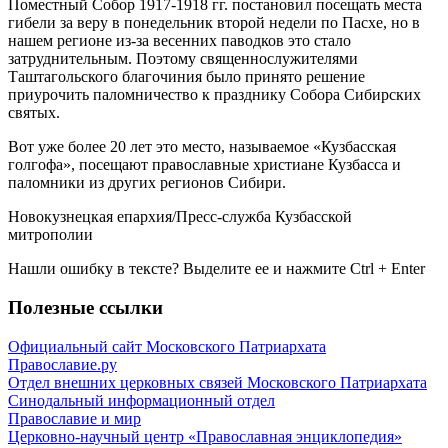
Поместный Собор 1917-1918 гг. постановил посещать места
гибели за веру в понедельник второй недели по Пасхе, но в
нашем регионе из-за весенних паводков это стало
затруднительным. Поэтому священнослужителями
Таштагольского благочиния было принято решение
приурочить паломничество к празднику Собора Сибирских
святых.
Вот уже более 20 лет это место, называемое «Кузбасская
голгофа», посещают православные христиане Кузбасса и
паломники из других регионов Сибири.
Новокузнецкая епархия/Пресс-служба Кузбасской
митрополии
Нашли ошибку в тексте? Выделите ее и нажмите
Ctrl
+
Enter
Полезные ссылки
Официальный сайт Московского Патриархата
Православие.ру
Отдел внешних церковных связей Московского Патриархата
Синодальный информационный отдел
Православие и мир
Церковно-научный центр «Православная энциклопедия»