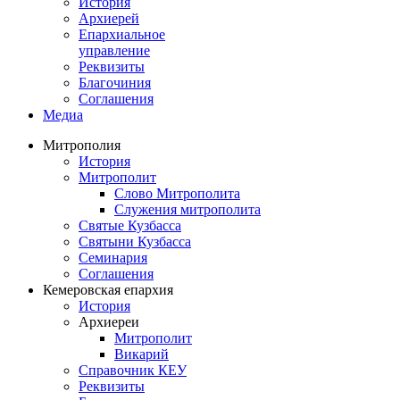
История
Архиерей
Епархиальное
управление
Реквизиты
Благочиния
Соглашения
Медиа
Митрополия
История
Митрополит
Слово Митрополита
Служения митрополита
Святые Кузбасса
Святыни Кузбасса
Семинария
Соглашения
Кемеровская епархия
История
Архиереи
Митрополит
Викарий
Справочник КЕУ
Реквизиты