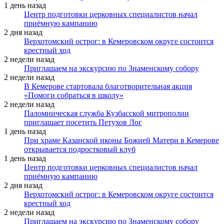
1 день назад
Центр подготовки церковных специалистов начал
приёмную кампанию
2 дня назад
Верхотомский острог: в Кемеровском округе состоится
крестный ход
2 недели назад
Приглашаем на экскурсию по Знаменскому собору
2 недели назад
В Кемерове стартовала благотворительная акция
«Помоги собраться в школу»
2 недели назад
Паломническая служба Кузбасской митрополии
приглашает посетить Петухов Лог
1 день назад
При храме Казанской иконы Божией Матери в Кемерове
открывается подростковый клуб
1 день назад
Центр подготовки церковных специалистов начал
приёмную кампанию
2 дня назад
Верхотомский острог: в Кемеровском округе состоится
крестный ход
2 недели назад
Приглашаем на экскурсию по Знаменскому собору