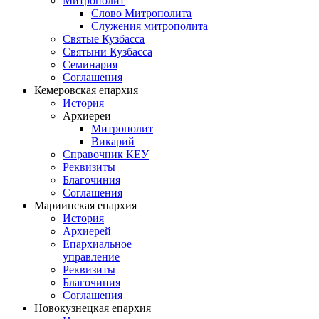
Митрополит
Слово Митрополита
Служения митрополита
Святые Кузбасса
Святыни Кузбасса
Семинария
Соглашения
Кемеровская епархия
История
Архиереи
Митрополит
Викарий
Справочник КЕУ
Реквизиты
Благочиния
Соглашения
Мариинская епархия
История
Архиерей
Епархиальное
управление
Реквизиты
Благочиния
Соглашения
Новокузнецкая епархия