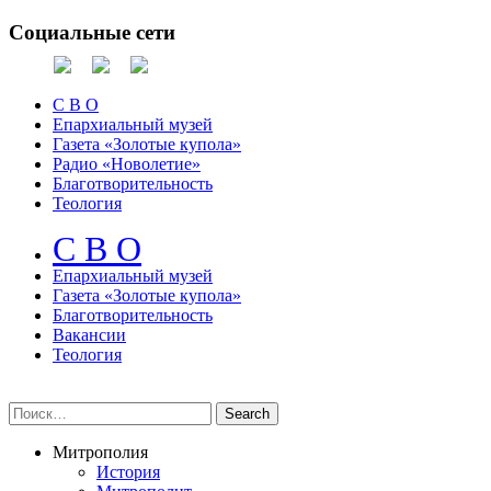
Социальные сети
С В О
Епархиальный музей
Газета «Золотые купола»
Радио «Новолетие»
Благотворительность
Теология
С В О
Епархиальный музeй
Газета «Золотые купола»
Благотворительность
Вакансии
Теология
Митрополия
История