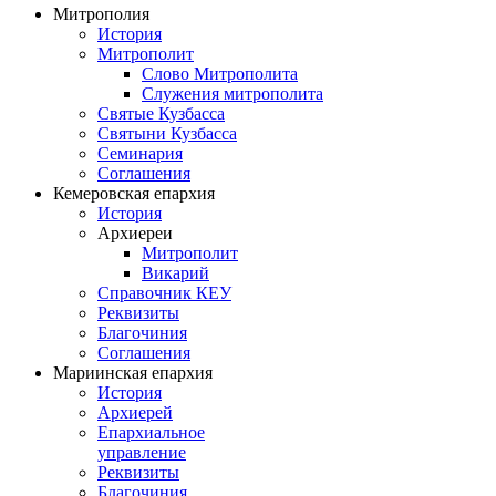
Митрополия
История
Митрополит
Слово Митрополита
Служения митрополита
Святые Кузбасса
Святыни Кузбасса
Семинария
Соглашения
Кемеровская епархия
История
Архиереи
Митрополит
Викарий
Справочник КЕУ
Реквизиты
Благочиния
Соглашения
Мариинская епархия
История
Архиерей
Епархиальное
управление
Реквизиты
Благочиния