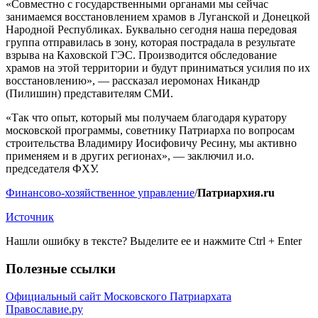
«Совместно с государственными органами мы сейчас
занимаемся восстановлением храмов в Луганской и Донецкой
Народной Республиках. Буквально сегодня наша передовая
группа отправилась в зону, которая пострадала в результате
взрыва на Каховской ГЭС. Производится обследование
храмов на этой территории и будут приниматься усилия по их
восстановлению», — рассказал иеромонах Никандр
(Пилишин) представителям СМИ.
«Так что опыт, который мы получаем благодаря куратору
московской программы, советнику Патриарха по вопросам
строительства Владимиру Иосифовичу Ресину, мы активно
применяем и в других регионах», — заключил и.о.
председателя ФХУ.
Финансово-хозяйственное управление
/
Патриархия.ru
Источник
Нашли ошибку в тексте? Выделите ее и нажмите
Ctrl
+
Enter
Полезные ссылки
Официальный сайт Московского Патриархата
Православие.ру