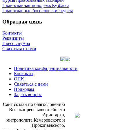
Курсы православных звонарей
Православная молодёжь Кузбасса
Православные богословские курсы
Обратная связь
Контакты
Реквизиты
Пресс-служба
Связаться с нами
Политика конфиденциальности
Контакты
ОПК
Связаться с нами
Приходам
Задать вопрос
Сайт со­здан по бла­го­сло­ве­нию
Вы­со­ко­прео­свя­щен­ней­ше­го
Ари­стар­ха,
мит­ро­по­ли­та Ке­ме­ров­ско­го и
Про­ко­пьев­ско­го,