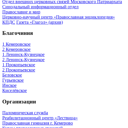
Отдел внешних церковных связей Московского Патриархата
Синодальный информационный отдел
Православие и мир
Церковно-научный центр «Православная энциклопедия»
КПДС
Газета «Глагол» (архив)
Благочиния
1 Кемеровское
2 Кемеровское
1 Ленинск-Кузнецкое
2 Ленинск-Кузнецкое
1 Прокопьевское
2 Прокопьевское
Беловское
Гурьевское
Инское
Киселёвское
Организации
Паломническая служба
Реабилитационный центр «Лествица»
Православная гимназия г. Кемерово