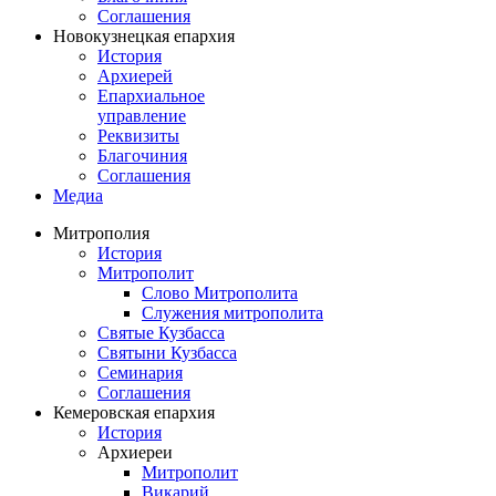
Соглашения
Новокузнецкая епархия
История
Архиерей
Епархиальное
управление
Реквизиты
Благочиния
Соглашения
Медиа
Митрополия
История
Митрополит
Слово Митрополита
Служения митрополита
Святые Кузбасса
Святыни Кузбасса
Семинария
Соглашения
Кемеровская епархия
История
Архиереи
Митрополит
Викарий