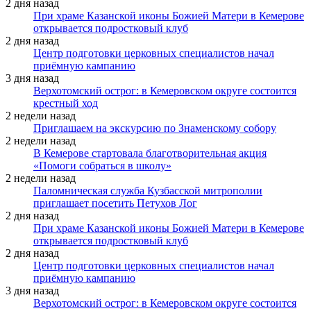
2 дня назад
При храме Казанской иконы Божией Матери в Кемерове
открывается подростковый клуб
2 дня назад
Центр подготовки церковных специалистов начал
приёмную кампанию
3 дня назад
Верхотомский острог: в Кемеровском округе состоится
крестный ход
2 недели назад
Приглашаем на экскурсию по Знаменскому собору
2 недели назад
В Кемерове стартовала благотворительная акция
«Помоги собраться в школу»
2 недели назад
Паломническая служба Кузбасской митрополии
приглашает посетить Петухов Лог
2 дня назад
При храме Казанской иконы Божией Матери в Кемерове
открывается подростковый клуб
2 дня назад
Центр подготовки церковных специалистов начал
приёмную кампанию
3 дня назад
Верхотомский острог: в Кемеровском округе состоится