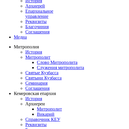
История
Архиерей
Епархиальное
управление
Реквизиты
Благочиния
Соглашения
Медиа
Митрополия
История
Митрополит
Слово Митрополита
Служения митрополита
Святые Кузбасса
Святыни Кузбасса
Семинария
Соглашения
Кемеровская епархия
История
Архиереи
Митрополит
Викарий
Справочник КЕУ
Реквизиты