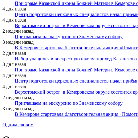
При храме Казанской иконы Божией Матери в Кемерове 
4 дня назад
Центр подготовки церковных специалистов начал приё
4 дня назад
Верхотомский острог: в Кемеровском округе состоится к
2 недели назад
Приглашаем на экскурсию по Знаменскому собору
3 недели назад
В Кемерове стартовала благотворительная акция «Помоги
2 дня назад
Набор учащихся в воскресную школу: приход Казанского
3 дня назад
При храме Казанской иконы Божией Матери в Кемерове 
4 дня назад
Центр подготовки церковных специалистов начал приё
4 дня назад
Верхотомский острог: в Кемеровском округе состоится к
2 недели назад
Приглашаем на экскурсию по Знаменскому собору
3 недели назад
В Кемерове стартовала благотворительная акция «Помоги
Одним словом