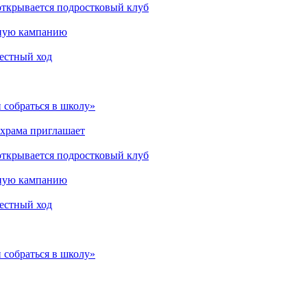
открывается подростковый клуб
мную кампанию
рестный ход
 собраться в школу»
 храма приглашает
открывается подростковый клуб
мную кампанию
рестный ход
 собраться в школу»