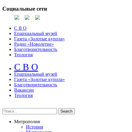
Социальные сети
С В О
Епархиальный музей
Газета «Золотые купола»
Радио «Новолетие»
Благотворительность
Теология
С В О
Епархиальный музeй
Газета «Золотые купола»
Благотворительность
Вакансии
Теология
Митрополия
История