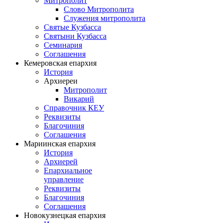
Митрополит
Слово Митрополита
Служения митрополита
Святые Кузбасса
Святыни Кузбасса
Семинария
Соглашения
Кемеровская епархия
История
Архиереи
Митрополит
Викарий
Справочник КЕУ
Реквизиты
Благочиния
Соглашения
Мариинская епархия
История
Архиерей
Епархиальное
управление
Реквизиты
Благочиния
Соглашения
Новокузнецкая епархия