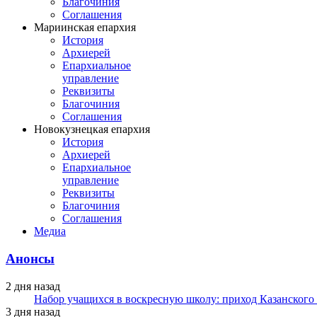
Благочиния
Соглашения
Мариинская епархия
История
Архиерей
Епархиальное
управление
Реквизиты
Благочиния
Соглашения
Новокузнецкая епархия
История
Архиерей
Епархиальное
управление
Реквизиты
Благочиния
Соглашения
Медиа
Анонсы
2 дня назад
Набор учащихся в воскресную школу: приход Казанского
3 дня назад