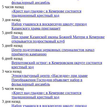
фольклорный ансамбль
5 часов назад
«Крест над градом»: в Кемерове состоится
традиционный крестный ход
3 дня назад
Набор учащихся в воскресную школу: приход
Казанского храма приглашает
5 дней назад
При храме Казанской иконы Божией Матери в Кемерове
открывается подростковый клуб
5 дней назад
Центр подготовки церковных специалистов начал
приёмную кампанию
6 дней назад
Верхотомский острог: в Кемеровском округе состоится
крестный ход
3 часа назад
Этнокультурный центр «Наследие» при храме
Преображения Господня объявляет набор в
фольклорный ансамбль
5 часов назад
«Крест над градом»: в Кемерове состоится
традиционный крестный ход
3 дня назад
Набор учащихся в воскресную школу: приход