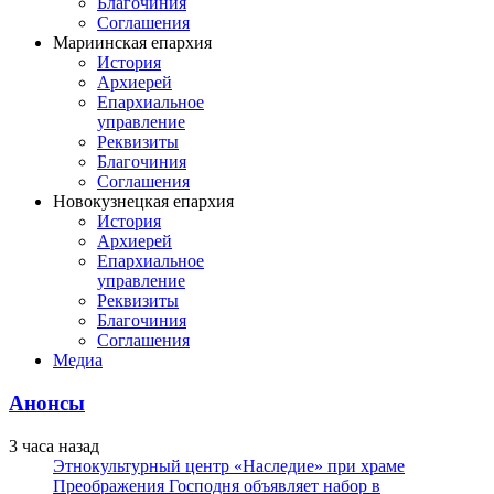
Благочиния
Соглашения
Мариинская епархия
История
Архиерей
Епархиальное
управление
Реквизиты
Благочиния
Соглашения
Новокузнецкая епархия
История
Архиерей
Епархиальное
управление
Реквизиты
Благочиния
Соглашения
Медиа
Анонсы
3 часа назад
Этнокультурный центр «Наследие» при храме
Преображения Господня объявляет набор в