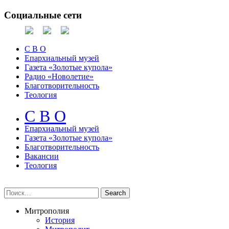
Социальные сети
С В О
Епархиальный музей
Газета «Золотые купола»
Радио «Новолетие»
Благотворительность
Теология
С В О
Епархиальный музeй
Газета «Золотые купола»
Благотворительность
Вакансии
Теология
Митрополия
История