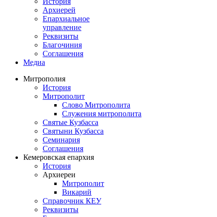
История
Архиерей
Епархиальное
управление
Реквизиты
Благочиния
Соглашения
Медиа
Митрополия
История
Митрополит
Слово Митрополита
Служения митрополита
Святые Кузбасса
Святыни Кузбасса
Семинария
Соглашения
Кемеровская епархия
История
Архиереи
Митрополит
Викарий
Справочник КЕУ
Реквизиты