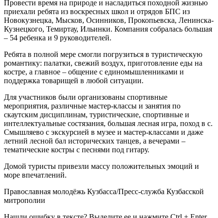
Провести время на природе и насладиться походной жизнью
приехали ребята из воскресных школ и отрядов БПС из
Новокузнецка, Мысков, Осинников, Прокопьевска, Ленинска-
Кузнецкого, Темиртау, Ильинки. Компания собралась большая
– 54 ребенка и 9 руководителей.
Ребята в полной мере смогли погрузиться в туристическую
романтику: палатки, свежий воздух, приготовление еды на
костре, а главное – общение с единомышленниками и
поддержка товарищей в любой ситуации.
Для участников были организованы спортивные
мероприятия, различные мастер-классы и занятия по
скаутским дисциплинам, туристические, спортивные и
интеллектуальные состязания, большая лесная игра, поход в с.
Смышляево с экскурсией в музее и мастер-классами и даже
летний лесной бал исторических танцев, а вечерами –
тематические костры с песнями под гитару.
Домой туристы привезли массу положительных эмоций и
море впечатлений.
Православная молодёжь Кузбасса/Пресс-служба Кузбасской
митрополии
Нашли ошибку в тексте? Выделите ее и нажмите
Ctrl
+
Enter