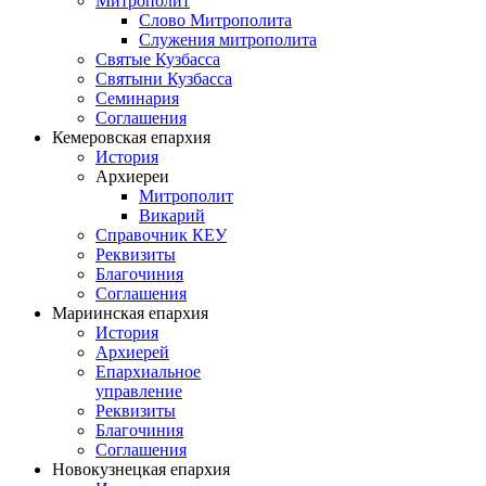
Митрополит
Слово Митрополита
Служения митрополита
Святые Кузбасса
Святыни Кузбасса
Семинария
Соглашения
Кемеровская епархия
История
Архиереи
Митрополит
Викарий
Справочник КЕУ
Реквизиты
Благочиния
Соглашения
Мариинская епархия
История
Архиерей
Епархиальное
управление
Реквизиты
Благочиния
Соглашения
Новокузнецкая епархия