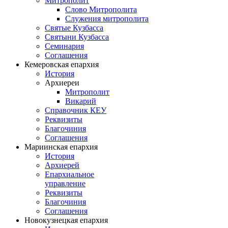
Митрополит
Слово Митрополита
Служения митрополита
Святые Кузбасса
Святыни Кузбасса
Семинария
Соглашения
Кемеровская епархия
История
Архиереи
Митрополит
Викарий
Справочник КЕУ
Реквизиты
Благочиния
Соглашения
Мариинская епархия
История
Архиерей
Епархиальное
управление
Реквизиты
Благочиния
Соглашения
Новокузнецкая епархия