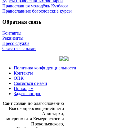
Курсы православных звонарей
Православная молодёжь Кузбасса
Православные богословские курсы
Обратная связь
Контакты
Реквизиты
Пресс-служба
Связаться с нами
Политика конфиденциальности
Контакты
ОПК
Связаться с нами
Приходам
Задать вопрос
Сайт со­здан по бла­го­сло­ве­нию
Вы­со­ко­прео­свя­щен­ней­ше­го
Ари­стар­ха,
мит­ро­по­ли­та Ке­ме­ров­ско­го и
Про­ко­пьев­ско­го,