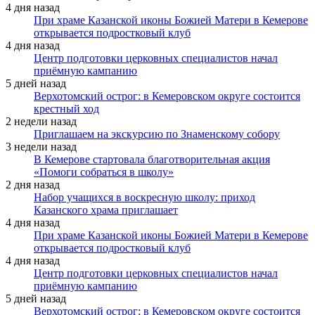
4 дня назад
При храме Казанской иконы Божией Матери в Кемерове
открывается подростковый клуб
4 дня назад
Центр подготовки церковных специалистов начал
приёмную кампанию
5 дней назад
Верхотомский острог: в Кемеровском округе состоится
крестный ход
2 недели назад
Приглашаем на экскурсию по Знаменскому собору
3 недели назад
В Кемерове стартовала благотворительная акция
«Помоги собраться в школу»
2 дня назад
Набор учащихся в воскресную школу: приход
Казанского храма приглашает
4 дня назад
При храме Казанской иконы Божией Матери в Кемерове
открывается подростковый клуб
4 дня назад
Центр подготовки церковных специалистов начал
приёмную кампанию
5 дней назад
Верхотомский острог: в Кемеровском округе состоится