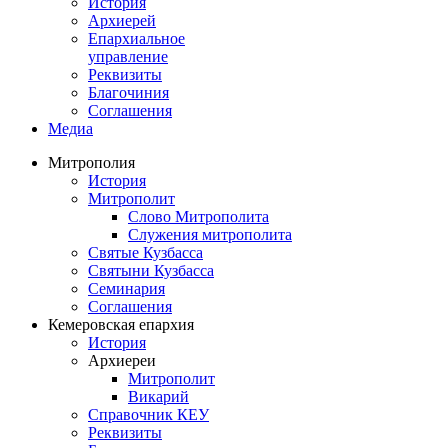
История
Архиерей
Епархиальное
управление
Реквизиты
Благочиния
Соглашения
Медиа
Митрополия
История
Митрополит
Слово Митрополита
Служения митрополита
Святые Кузбасса
Святыни Кузбасса
Семинария
Соглашения
Кемеровская епархия
История
Архиереи
Митрополит
Викарий
Справочник КЕУ
Реквизиты