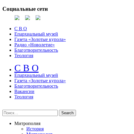
Социальные сети
С В О
Епархиальный музей
Газета «Золотые купола»
Радио «Новолетие»
Благотворительность
Теология
С В О
Епархиальный музeй
Газета «Золотые купола»
Благотворительность
Вакансии
Теология
Митрополия
История