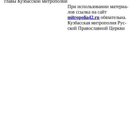
гла­вы Куз­бас­ской мит­ро­по­лии
При ис­поль­зо­ва­нии ма­те­ри­а­
лов ссыл­ка на сайт
mitropolia42.ru
обя­за­тель­на.
Куз­бас­ская мит­ро­по­лия Рус­
ской Пра­во­слав­ной Церк­ви