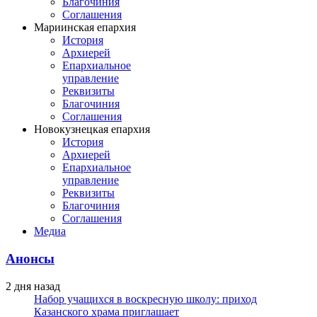
Благочиния
Соглашения
Мариинская епархия
История
Архиерей
Епархиальное
управление
Реквизиты
Благочиния
Соглашения
Новокузнецкая епархия
История
Архиерей
Епархиальное
управление
Реквизиты
Благочиния
Соглашения
Медиа
Анонсы
2 дня назад
Набор учащихся в воскресную школу: приход
Казанского храма приглашает