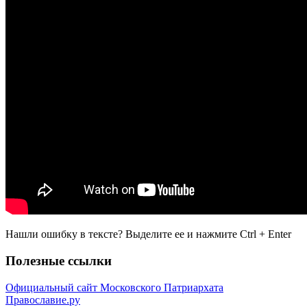
Нашли ошибку в тексте? Выделите ее и нажмите
Ctrl
+
Enter
Полезные ссылки
Официальный сайт Московского Патриархата
Православие.ру