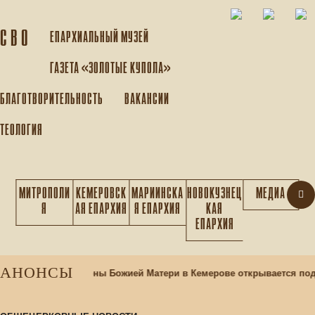
С В О
ЕПАРХИАЛЬНЫЙ МУЗEЙ
ГАЗЕТА «ЗОЛОТЫЕ КУПОЛА»
БЛАГОТВОРИТЕЛЬНОСТЬ
ВАКАНСИИ
ТЕОЛОГИЯ
МИТРОПОЛИ
КЕМЕРОВСК
МАРИИНСКА
НОВОКУЗНЕЦ
МЕДИА
Я
АЯ ЕПАРХИЯ
Я ЕПАРХИЯ
КАЯ
ЕПАРХИЯ
АНОНСЫ
раме Казанской иконы Божией Матери в Кемерове открывается под