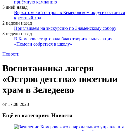
приёмную кампанию
5 дней назад
Верхотомский острог: в Кемеровском округе состоится
крестный ход
2 недели назад
Приглашаем на экскурсию по Знаменскому собору
3 недели назад
В Кемерове стартовала благотворительная акция
«Помоги собраться в школу»
Новости
Воспитанника лагеря
«Остров детства» посетили
храм в Зеледеево
от
17.08.2023
Ещё из категории: Новости