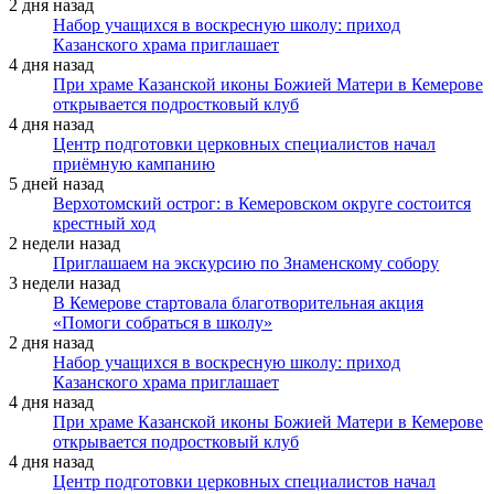
2 дня назад
Набор учащихся в воскресную школу: приход
Казанского храма приглашает
4 дня назад
При храме Казанской иконы Божией Матери в Кемерове
открывается подростковый клуб
4 дня назад
Центр подготовки церковных специалистов начал
приёмную кампанию
5 дней назад
Верхотомский острог: в Кемеровском округе состоится
крестный ход
2 недели назад
Приглашаем на экскурсию по Знаменскому собору
3 недели назад
В Кемерове стартовала благотворительная акция
«Помоги собраться в школу»
2 дня назад
Набор учащихся в воскресную школу: приход
Казанского храма приглашает
4 дня назад
При храме Казанской иконы Божией Матери в Кемерове
открывается подростковый клуб
4 дня назад
Центр подготовки церковных специалистов начал