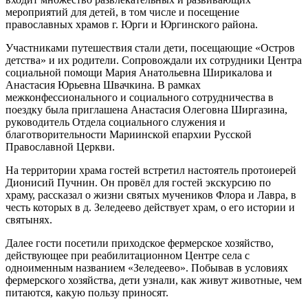
мероприятий для детей, в том числе и посещение
православных храмов г. Юрги и Юргинского района.
Участниками путешествия стали дети, посещающие «Остров
детства» и их родители. Сопровождали их сотрудники Центра
социальной помощи Мария Анатольевна Ширикалова и
Анастасия Юрьевна Швачкина. В рамках
межконфессионального и социального сотрудничества в
поездку была приглашена Анастасия Олеговна Ширгазина,
руководитель Отдела социального служения и
благотворительности Мариинской епархии Русской
Православной Церкви.
На территории храма гостей встретил настоятель протоиерей
Дионисий Пучнин. Он провёл для гостей экскурсию по
храму, рассказал о жизни святых мучеников Флора и Лавра, в
честь которых в д. Зеледеево действует храм, о его истории и
святынях.
Далее гости посетили приходское фермерское хозяйство,
действующее при реабилитационном Центре села с
одноименным названием «Зеледеево». Побывав в условиях
фермерского хозяйства, дети узнали, как живут животные, чем
питаются, какую пользу приносят.