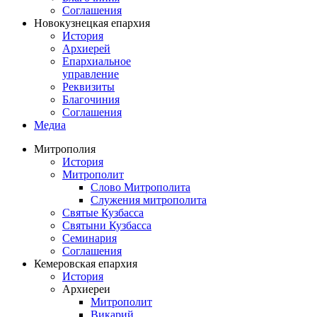
Соглашения
Новокузнецкая епархия
История
Архиерей
Епархиальное
управление
Реквизиты
Благочиния
Соглашения
Медиа
Митрополия
История
Митрополит
Слово Митрополита
Служения митрополита
Святые Кузбасса
Святыни Кузбасса
Семинария
Соглашения
Кемеровская епархия
История
Архиереи
Митрополит
Викарий