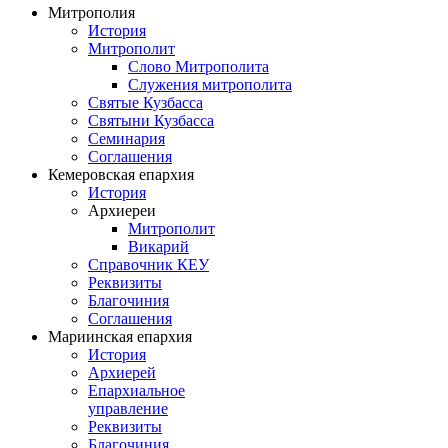
Митрополия
История
Митрополит
Слово Митрополита
Служения митрополита
Святые Кузбасса
Святыни Кузбасса
Семинария
Соглашения
Кемеровская епархия
История
Архиереи
Митрополит
Викарий
Справочник КЕУ
Реквизиты
Благочиния
Соглашения
Мариинская епархия
История
Архиерей
Епархиальное
управление
Реквизиты
Благочиния