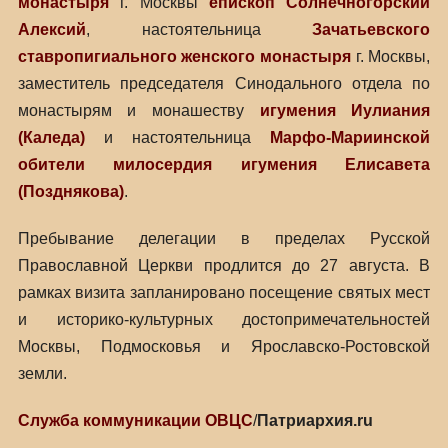
монастыря
г. Москвы
епископ Солнечногорский
Алексий
, настоятельница
Зачатьевского
ставропигиального женского монастыря
г. Москвы,
заместитель председателя Синодального отдела по
монастырям и монашеству
игумения Иулиания
(Каледа)
и настоятельница
Марфо-Мариинской
обители милосердия
игумения Елисавета
(Позднякова)
.
Пребывание делегации в пределах Русской
Православной Церкви продлится до 27 августа. В
рамках визита запланировано посещение святых мест
и историко-культурных достопримечательностей
Москвы, Подмосковья и Ярославско-Ростовской
земли.
Служба коммуникации ОВЦС
/
Патриархия.ru