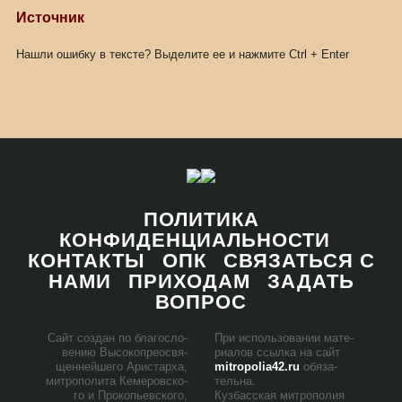
Источник
Нашли ошибку в тексте? Выделите ее и нажмите
Ctrl
+
Enter
ПОЛИТИКА
КОНФИДЕНЦИАЛЬНОСТИ
КОНТАКТЫ
ОПК
СВЯЗАТЬСЯ С
НАМИ
ПРИХОДАМ
ЗАДАТЬ
ВОПРОС
Сайт со­здан по бла­го­сло­
При ис­поль­зо­ва­нии ма­те­
ве­нию Вы­со­ко­прео­свя­
ри­а­лов ссыл­ка на сайт
щен­ней­ше­го Ари­стар­ха,
mitropolia42.ru
обя­за­
мит­ро­по­ли­та Ке­ме­ров­ско­
тель­на.
го и Про­ко­пьев­ско­го,
Куз­бас­ская мит­ро­по­лия