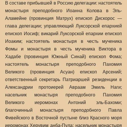
В составе прибывшей в Россию делегации: настоятель
монастыря преподобного Иоанна Колова в Эль-
Аламейне (провинция Матрух) епископ Дискорос —
глава делегации; управляющий Луксорской епархией
епископ Иосиф; викарий Луксорской епархии епископ
Иоаким; настоятель монастыря в честь мученика
Фомы и монастыря в честь мученика Виктора в
Хадабе (провинция Южный Синай) епископ Фома;
настоятель монастыря преподобного Пахомия
Великого (провинция Асуан) епископ Арсений;
ответственный секретарь Патриаршей резиденции в
Александрии протоиерей Авраам Эмиль Наги;
насельник монастыря преподобного Пахомия
Великого иеромонах Антоний эль-Бахоми;
благочинный монастыря преподобного Павла
Фивейского в Восточной пустыне близ Красного моря
иеромонах Херувим анба-Пула; насельник монастыря