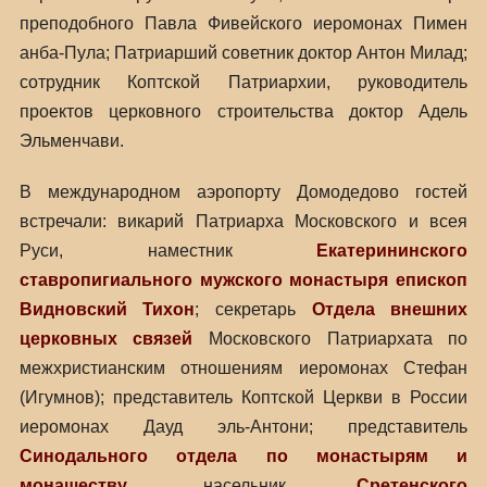
преподобного Павла Фивейского иеромонах Пимен
анба-Пула; Патриарший советник доктор Антон Милад;
сотрудник Коптской Патриархии, руководитель
проектов церковного строительства доктор Адель
Эльменчави.
В международном аэропорту Домодедово гостей
встречали: викарий Патриарха Московского и всея
Руси, наместник
Екатерининского
ставропигиального мужского монастыря
епископ
Видновский Тихон
; секретарь
Отдела внешних
церковных связей
Московского Патриархата по
межхристианским отношениям иеромонах Стефан
(Игумнов); представитель Коптской Церкви в России
иеромонах Дауд эль-Антони; представитель
Синодального отдела по монастырям и
монашеству
, насельник
Сретенского