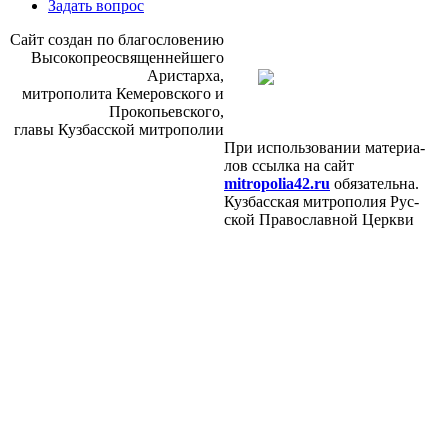
Задать вопрос
Сайт со­здан по бла­го­сло­ве­нию
Вы­со­ко­прео­свя­щен­ней­ше­го
Ари­стар­ха,
мит­ро­по­ли­та Ке­ме­ров­ско­го и
Про­ко­пьев­ско­го,
гла­вы Куз­бас­ской мит­ро­по­лии
При ис­поль­зо­ва­нии ма­те­ри­а­
лов ссыл­ка на сайт
mitropolia42.ru
обя­за­тель­на.
Куз­бас­ская мит­ро­по­лия Рус­
ской Пра­во­слав­ной Церк­ви