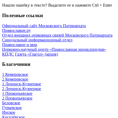
Нашли ошибку в тексте? Выделите ее и нажмите
Ctrl
+
Enter
Полезные ссылки
Официальный сайт Московского Патриархата
Православие.ру
Отдел внешних церковных связей Московского Патриархата
Синодальный информационный отдел
Православие и мир
Церковно-научный центр «Православная энциклопедия»
КПДС
Газета «Глагол» (архив)
Благочиния
1 Кемеровское
2 Кемеровское
1 Ленинск-Кузнецкое
2 Ленинск-Кузнецкое
1 Прокопьевское
2 Прокопьевское
Беловское
Гурьевское
Инское
Киселёвское