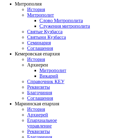
Митрополия
История
Митрополит
Слово Митрополита
Служения митрополита
Святые Кузбасса
Святыни Кузбасса
Семинария
Соглашения
Кемеровская епархия
История
Архиереи
Митрополит
Викарий
Справочник КЕУ
Реквизиты
Благочиния
Соглашения
Мариинская епархия
История
Архиерей
Епархиальное
управление
Реквизиты
Благочиния