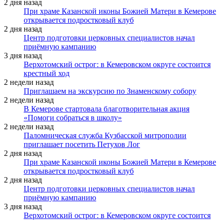
2 дня назад
При храме Казанской иконы Божией Матери в Кемерове
открывается подростковый клуб
2 дня назад
Центр подготовки церковных специалистов начал
приёмную кампанию
3 дня назад
Верхотомский острог: в Кемеровском округе состоится
крестный ход
2 недели назад
Приглашаем на экскурсию по Знаменскому собору
2 недели назад
В Кемерове стартовала благотворительная акция
«Помоги собраться в школу»
2 недели назад
Паломническая служба Кузбасской митрополии
приглашает посетить Петухов Лог
2 дня назад
При храме Казанской иконы Божией Матери в Кемерове
открывается подростковый клуб
2 дня назад
Центр подготовки церковных специалистов начал
приёмную кампанию
3 дня назад
Верхотомский острог: в Кемеровском округе состоится