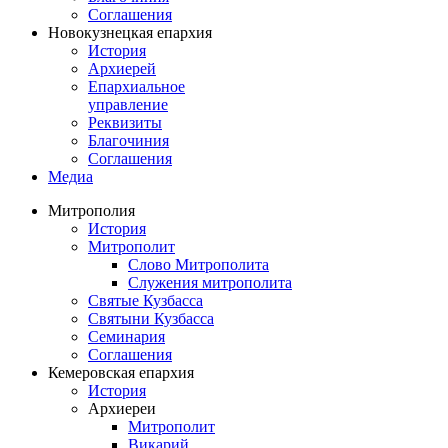
Соглашения
Новокузнецкая епархия
История
Архиерей
Епархиальное
управление
Реквизиты
Благочиния
Соглашения
Медиа
Митрополия
История
Митрополит
Слово Митрополита
Служения митрополита
Святые Кузбасса
Святыни Кузбасса
Семинария
Соглашения
Кемеровская епархия
История
Архиереи
Митрополит
Викарий