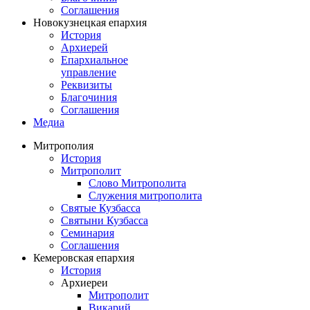
Соглашения
Новокузнецкая епархия
История
Архиерей
Епархиальное
управление
Реквизиты
Благочиния
Соглашения
Медиа
Митрополия
История
Митрополит
Слово Митрополита
Служения митрополита
Святые Кузбасса
Святыни Кузбасса
Семинария
Соглашения
Кемеровская епархия
История
Архиереи
Митрополит
Викарий