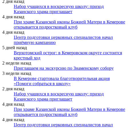
2 дня назад
Набор учащихся в воскресную школу: приход
Казанского храма приглашает
4 дня назад
При храме Казанской иконы Божией Матери в Кемерове
открывается подростковый клуб
4 дня назад
Центр подготовки церковных специалистов начал
приёмную кампанию
5 дней назад
Верхотомский острог: в Кемеровском округе состоится
крестный ход
2 недели назад
Приглашаем на экскурсию по Знаменскому собору
3 недели назад
В Кемерове стартовала благотворительная акция
«Помоги собраться в школу»
2 дня назад
Набор учащихся в воскресную школу: приход
Казанского храма приглашает
4 дня назад
При храме Казанской иконы Божией Матери в Кемерове
открывается подростковый клуб
4 дня назад
Центр подготовки церковных специалистов начал