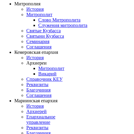
Митрополия
История
Митрополит
Слово Митрополита
Служения митрополита
Святые Кузбасса
Святыни Кузбасса
Семинария
Соглашения
Кемеровская епархия
История
Архиереи
Митрополит
Викарий
Справочник КЕУ
Реквизиты
Благочиния
Соглашения
Мариинская епархия
История
Архиерей
Епархиальное
управление
Реквизиты
Благочиния