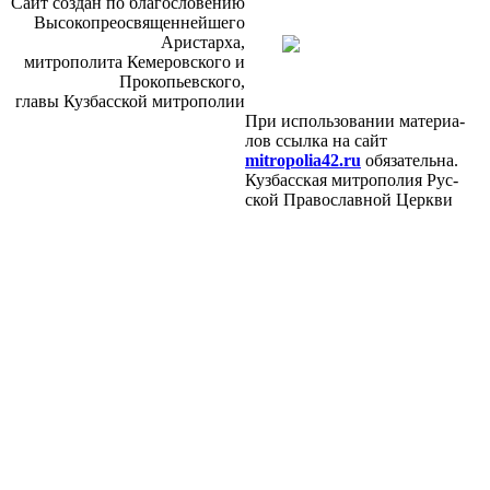
Сайт со­здан по бла­го­сло­ве­нию
Вы­со­ко­прео­свя­щен­ней­ше­го
Ари­стар­ха,
мит­ро­по­ли­та Ке­ме­ров­ско­го и
Про­ко­пьев­ско­го,
гла­вы Куз­бас­ской мит­ро­по­лии
При ис­поль­зо­ва­нии ма­те­ри­а­
лов ссыл­ка на сайт
mitropolia42.ru
обя­за­тель­на.
Куз­бас­ская мит­ро­по­лия Рус­
ской Пра­во­слав­ной Церк­ви