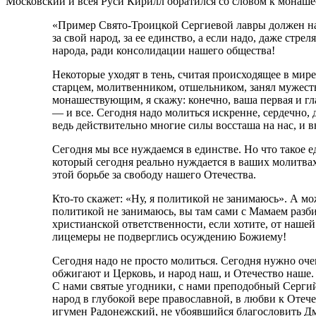
Московский и всея Руси Кирилл обратился со словом к монаш
«Пример Свято-Троицкой Сергиевой лавры должен нап
за свой народ, за ее единство, а если надо, даже стр
народа, ради консолидации нашего общества!
Некоторые уходят в тень, считая происходящее в мире
старцем, молитвенником, отшельником, занял мужест
монашествующим, я скажу: конечно, ваша первая и гл
— и все. Сегодня надо молиться искренне, сердечно, 
ведь действительно многие силы воссташа на нас, и 
Сегодня мы все нуждаемся в единстве. Но что такое 
который сегодня реально нуждается в ваших молитвах; 
этой борьбе за свободу нашего Отечества.
Кто-то скажет: «Ну, я политикой не занимаюсь». А м
политикой не занимаюсь, вы там сами с Мамаем разби
христианской ответственности, если хотите, от нашей
лицемеры не подверглись осуждению Божиему!
Сегодня надо не просто молиться. Сегодня нужно оче
обжигают и Церковь, и народ наш, и Отечество наше.
С нами святые угодники, с нами преподобный Серги
народ в глубокой вере православной, в любви к Оте
игумен Радонежский, не убоявшийся благословить Дмит