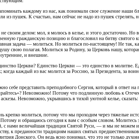
ествующим:
оминать каждому из нас, как понимали свое служение наши бл
еляли из пушек. К счастью, нам сейчас не надо из пушек стрелять
 не своим делом: мол, я молюсь в келье, и этого достаточно. Но 
венную гражданскую позицию и благословил на битву святого кн
авная задача — молиться. Но молиться по-настоящему! Не так, к
душу свою полагая. Молиться за Родину, за Церковь нашу, котор
внутренние, и внешние.
единство Церкви? Единство Церкви — это единство в молитве. Е
когда каждый из вас молится за Россию, за Президента, за воинс
ожно себе представить преподобного Сергия, который в ответ на
райтесь»? Невозможно! Потому что подлинную любовь к Отечест
 аскезы. Невозможно, укрывшись в тихой уютной келье, сказать: 
нь крепко молиться, потому что мы проходим через тяжелые ист
 Потому и обращаюсь сегодня к вам с особым словом. Молитесь 
й, с нами величайшая традиция Святой Руси, — и мы не можем 
честву, к преданности традициям наших святых предшественнико
рия Донского. Он ведь ясно понимал, что это не только духовно