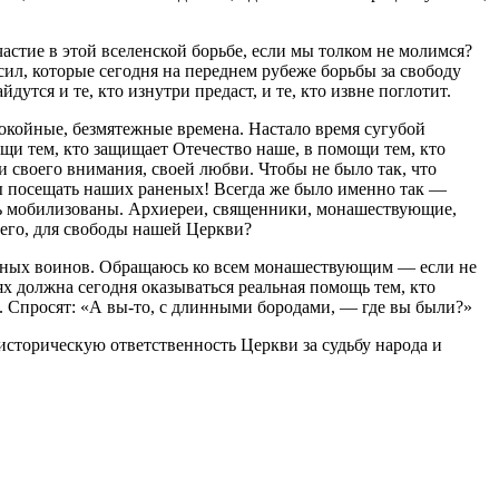
частие в этой вселенской борьбе, если мы толком не молимся?
ил, которые сегодня на переднем рубеже борьбы за свободу
дутся и те, кто изнутри предаст, и те, кто извне поглотит.
покойные, безмятежные времена. Настало время сугубой
ощи тем, кто защищает Отечество наше, в помощи тем, кто
и своего внимания, своей любви. Чтобы не было так, что
ы посещать наших раненых! Всегда же было именно так —
ь мобилизованы. Архиереи, священники, монашествующие,
шего, для свободы нашей Церкви?
аненых воинов. Обращаюсь ко всем монашествующим — если не
х должна сегодня оказываться реальная помощь тем, кто
те. Спросят: «А вы-то, с длинными бородами, — где вы были?»
 историческую ответственность Церкви за судьбу народа и