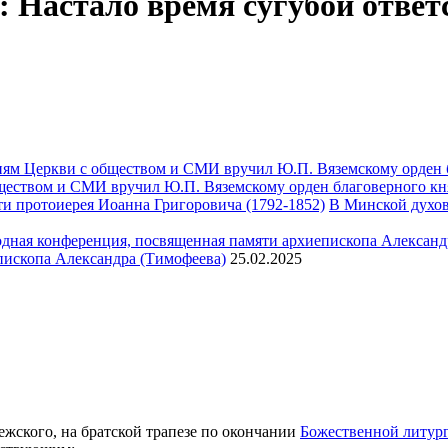
Настало время сугубой ответ
ществом и СМИ вручил Ю.П. Вяземскому орден благоверного кн
В Минской духов
пископа Александра (Тимофеева)
25.02.2025
ежского, на братской трапезе по окончании
Божественной литур