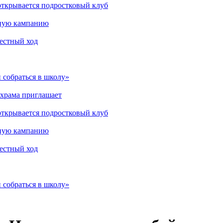
открывается подростковый клуб
мную кампанию
рестный ход
 собраться в школу»
 храма приглашает
открывается подростковый клуб
мную кампанию
рестный ход
 собраться в школу»