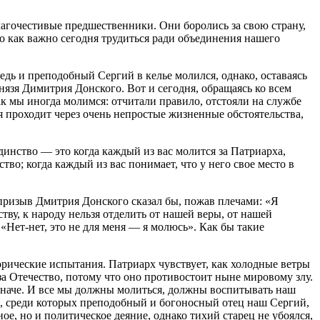
агочестивые предшественники. Они боролись за свою страну,
, но как важно сегодня трудиться ради объединения нашего
ведь и преподобный Сергий в келье молился, однако, оставаясь
язя Димитрия Донского. Вот и сегодня, обращаясь ко всем
ак мы иногда молимся: отчитали правило, отстояли на службе
ая проходит через очень непростые жизненные обстоятельства,
динство — это когда каждый из вас молится за Патриарха,
тво; когда каждый из вас понимает, что у него свое место в
 призыв Дмитрия Донского сказал бы, пожав плечами: «Я
ву, к народу нельзя отделить от нашей веры, от нашей
«Нет-нет, это не для меня — я молюсь». Как бы такие
орические испытания. Патриарх чувствует, как холодные ветры
за Отечество, потому что оно противостоит ныне мировому злу.
иначе. И все мы должны молиться, должны воспитывать наш
в, среди которых преподобный и богоносный отец наш Сергий,
е, но и политическое деяние, однако тихий старец не убоялся,