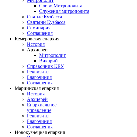
Митрополит
Слово Митрополита
Служения митрополита
Святые Кузбасса
Святыни Кузбасса
Семинария
Соглашения
Кемеровская епархия
История
Архиереи
Митрополит
Викарий
Справочник КЕУ
Реквизиты
Благочиния
Соглашения
Мариинская епархия
История
Архиерей
Епархиальное
управление
Реквизиты
Благочиния
Соглашения
Новокузнецкая епархия