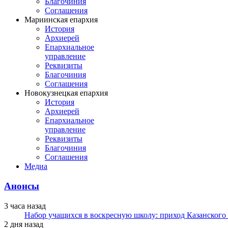
Благочиния
Соглашения
Мариинская епархия
История
Архиерей
Епархиальное
управление
Реквизиты
Благочиния
Соглашения
Новокузнецкая епархия
История
Архиерей
Епархиальное
управление
Реквизиты
Благочиния
Соглашения
Медиа
Анонсы
3 часа назад
Набор учащихся в воскресную школу: приход Казанского
2 дня назад