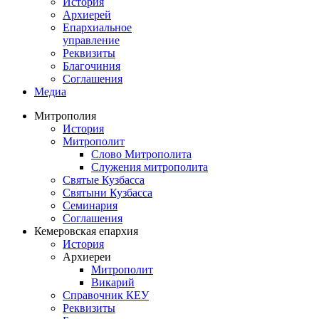
История
Архиерей
Епархиальное
управление
Реквизиты
Благочиния
Соглашения
Медиа
Митрополия
История
Митрополит
Слово Митрополита
Служения митрополита
Святые Кузбасса
Святыни Кузбасса
Семинария
Соглашения
Кемеровская епархия
История
Архиереи
Митрополит
Викарий
Справочник КЕУ
Реквизиты