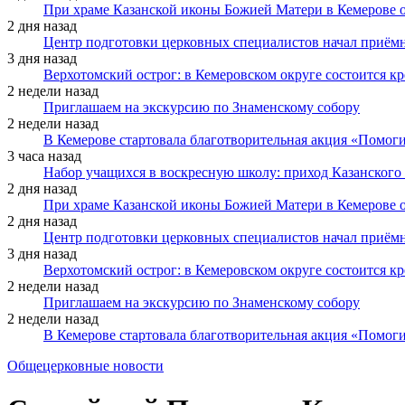
При храме Казанской иконы Божией Матери в Кемерове 
2 дня назад
Центр подготовки церковных специалистов начал приё
3 дня назад
Верхотомский острог: в Кемеровском округе состоится к
2 недели назад
Приглашаем на экскурсию по Знаменскому собору
2 недели назад
В Кемерове стартовала благотворительная акция «Помоги
3 часа назад
Набор учащихся в воскресную школу: приход Казанского
2 дня назад
При храме Казанской иконы Божией Матери в Кемерове 
2 дня назад
Центр подготовки церковных специалистов начал приё
3 дня назад
Верхотомский острог: в Кемеровском округе состоится к
2 недели назад
Приглашаем на экскурсию по Знаменскому собору
2 недели назад
В Кемерове стартовала благотворительная акция «Помоги
Общецерковные новости