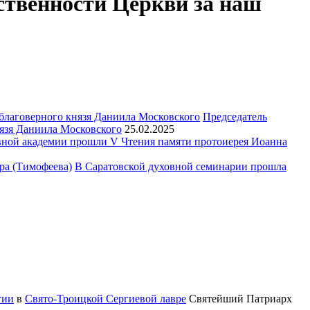
ственности Церкви за наш
Председатель
язя Даниила Московского
25.02.2025
ной академии прошли V Чтения памяти протоиерея Иоанна
В Саратовской духовной семинарии прошла
гии
в
Свято-Троицкой Сергиевой лавре
Святейший Патриарх