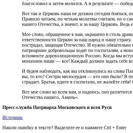
благословил и затем молился. А в результате — побед
Вот так и Церковь наша не должна сегодня бояться, н
Правило читаем, по четкам молитвы считаем, но о са
нашего Отечества, а значит, и за нашу Церковь. Ведь е
Мое слово, обращенное к вам, окрашено в столь драм
ответственности Церкви за наш народ и нашу страну.
пострадал, защищая Отечество. И нужно обязательно 
патриаршие добровольцы ходят по госпиталям, а мо
вспомните дореволюционную Россию. Когда мы вступ
монахини наши — все! Каждый должен задать себе воп
И будем наблюдать, как вы откликнулись на слова П
вы, то кто? Сестры милосердия — кто они были? В пе
страдает. Братья, идите в госпитали, не жалейте себ
Вот мое слово ко всем вам, и надеюсь, оно разлетитс
Отечества нашего. Аминь».
Пресс-служба Патриарха Московского и всея Руси
Источник
Нашли ошибку в тексте? Выделите ее и нажмите
Ctrl
+
Enter