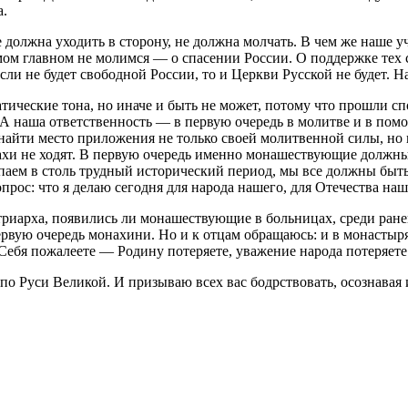
а.
е должна уходить в сторону, не должна молчать. В чем же наше у
мом главном не молимся — о спасении России. О поддержке тех с
сли не будет свободной России, то и Церкви Русской не будет. Най
атические тона, но иначе и быть не может, потому что прошли с
 А наша ответственность — в первую очередь в молитве и в пом
найти место приложения не только своей молитвенной силы, но 
нахи не ходят. В первую очередь именно монашествующие должн
аем в столь трудный исторический период, мы все должны быт
рос: что я делаю сегодня для народа нашего, для Отечества на
атриарха, появились ли монашествующие в больницах, среди р
рвую очередь монахини. Но и к отцам обращаюсь: и в монастыря
я! Себя пожалеете — Родину потеряете, уважение народа потеряе
я по Руси Великой. И призываю всех вас бодрствовать, осознавая