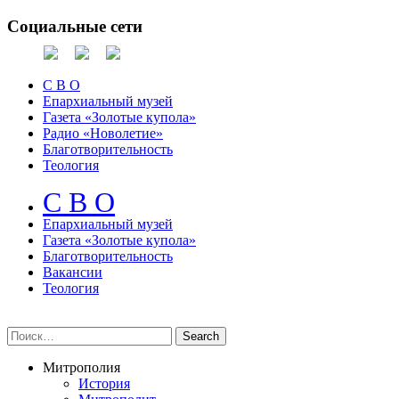
Социальные сети
С В О
Епархиальный музей
Газета «Золотые купола»
Радио «Новолетие»
Благотворительность
Теология
С В О
Епархиальный музeй
Газета «Золотые купола»
Благотворительность
Вакансии
Теология
Митрополия
История