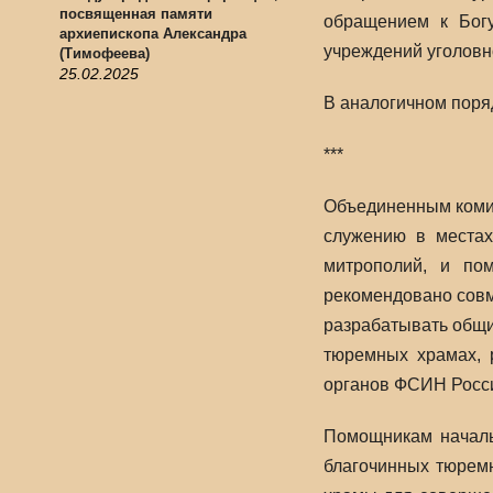
посвященная памяти
обращением к Богу
архиепископа Александра
учреждений уголовн
(Тимофеева)
25.02.2025
В аналогичном поря
***
Объединенным коми
служению в местах
митрополий, и по
рекомендовано совм
разрабатывать общи
тюремных храмах, 
органов ФСИН Росси
Помощникам началь
благочинных тюремн