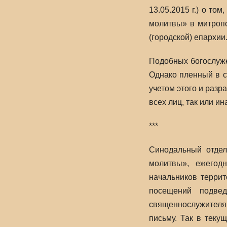
13.05.2015 г.) о т
молитвы» в митропо
(городской) епархии
Подобных богослуже
Однако пленный в с
учетом этого и раз
всех лиц, так или 
***
Синодальный отдел
молитвы», ежегод
начальников терри
посещений подве
священнослужителям
письму. Так в тек