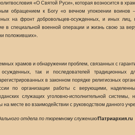
олитвословия «О Святой Руси», которая возносится в храм
ным обращением к Богу «о вечном упокоении воинов —
нных на фронт добровольцев-осужденных, и иных лиц, п
ие в специальной военной операции и жизнь свою за ве
ни положивших».
мных храмов и обнаружении проблем, связанных с гарант
 осужденных, так и последователей традиционных д
арегистрированных в законном порядке религиозных орга
сии по организации работы с верующими, наделенны
жданских служащих уголовно-исполнительной системы, 
 на месте во взаимодействии с руководством данного учр
дального отдела по тюремному служению
/
Патриархия.ru