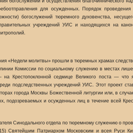
ия богослужений и осуществления благочиннического над
ребоотправления для осужденных. Порядок проведения
ожности) богослужений тюремного духовенства, несуще
правительных учреждений УИС и находящихся на канон
митрополий.
ия «Недели молитвы» прошли в тюремных храмах следств
линии Комиссии по социальному служению в местах лише
 на Крестопоклонной седмице Великого поста — что я
реди подследственных учреждений УИС. Этот проект ста
торах города Москвы Божественной литургии или, в случа
х, подозреваемых и осужденных лиц в течение всей Крес
ателя Синодального отдела по тюремному служению о прове
15) Святейшим Патриархом Московским и всея Руси Ки