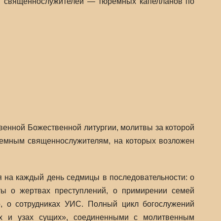
ИС священнослужителей — тюремных капелланов по
енной Божественной литургии, молитвы за которой
емным священнослужителям, на которых возложен
 на каждый день седмицы в последовательности: о
ты о жертвах преступлений, о примирении семей
, о сотрудниках УИС. Полный цикл богослужений
ах и узах сущих», соединенными с молитвенным