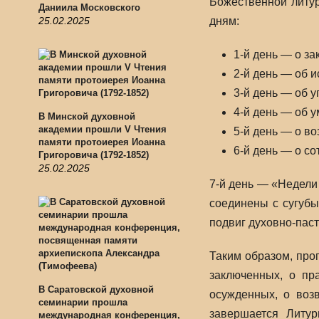
Божественной литу
Даниила Московского
25.02.2025
дням:
1-й день — о за
2-й день — об 
3-й день — об 
4-й день — об 
В Минской духовной
академии прошли V Чтения
5-й день — о в
памяти протоиерея Иоанна
6-й день — о с
Григоровича (1792-1852)
25.02.2025
7-й день — «Недели
соединены с сугуб
подвиг духовно-паст
Таким образом, про
заключенных, о пр
В Саратовской духовной
осужденных, о воз
семинарии прошла
завершается Литу
международная конференция,