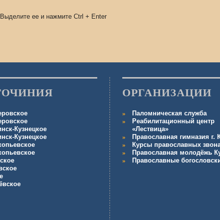
 Выделите ее и нажмите
Ctrl
+
Enter
ГОЧИНИЯ
ОРГАНИЗАЦИИ
еровское
Паломническая служба
еровское
Реабилитационный центр
инск-Кузнецкое
«Лествица»
инск-Кузнецкое
Православная гимназия г.
копьевское
Курсы православных звон
копьевское
Православная молодёжь К
ское
Православные богословск
вское
е
ёвское