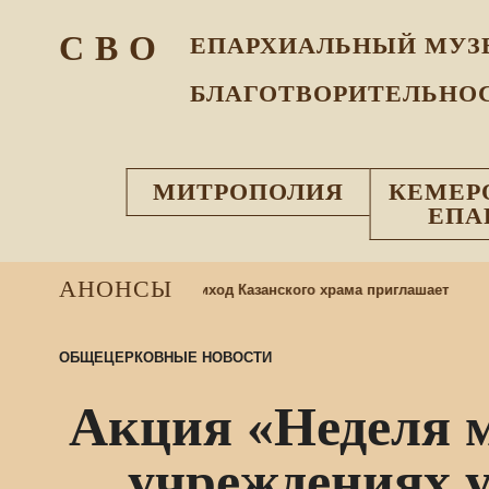
С В О
ЕПАРХИАЛЬНЫЙ МУЗ
БЛАГОТВОРИТЕЛЬНО
МИТРОПОЛИЯ
КЕМЕР
ЕПА
АНОНСЫ
3 д
воскресную школу: приход Казанского храма приглашает
ОБЩЕЦЕРКОВНЫЕ НОВОСТИ
Акция «Неделя 
учреждениях 