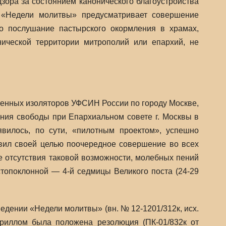
зора за состоянием канонического благоустройства
 «Недели молитвы» предусматривает совершение
го послушание пастырского окормления в храмах,
ической территории митрополий или епархий, не
енных изоляторов УФСИН России по городу Москве,
ния свободы при Епархиальном совете г. Москвы в
вилось, по сути, «пилотным проектом», успешно
вил своей целью поочередное совершение во всех
е отсутствия таковой возможности, молебных пений
топоклонной — 4-й седмицы Великого поста (24-29
дении «Недели молитвы» (вн. № 12-1201/312к, исх.
риллом была положена резолюция (ПК-01/832к от