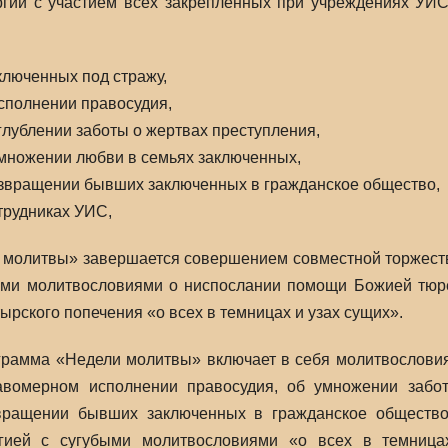
ргии с участием всех закрепленных при учреждениях У
ключенных под стражу,
исполнении правосудия,
углублении заботы о жертвах преступления,
умножении любви в семьях заключенных,
озвращении бывших заключенных в гражданское общество,
отрудниках УИС,
 молитвы» завершается совершением совместной торжеств
ыми молитвословиями о ниспослании помощи Божией тюр
ырского попечения «о всех в темницах и узах сущих».
грамма «Недели молитвы» включает в себя молитвословия
авомерном исполнении правосудия, об умножении забо
вращении бывших заключенных в гражданское общество
ргией с сугубыми молитвословиями «о всех в темниц