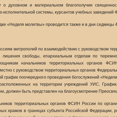
 о духовном и материальном благополучии священнос
о-исполнительной системы, курсантов учебных заведений 
дке «Неделя молитвы» проводится также и в дни седмицы 4-
ссиям митрополий по взаимодействию с руководством тер
 лишения свободы, епархиальным отделам по тюремно
мощникам начальников территориальных органов ФСИ
естно с руководством территориальных органов Федераль
й график поочередного проведения богослужений «Недели
расположенных на территории учреждений УИС. График,
и, должен быть представлен на благоусмотрение Преосв
ников территориальных органов ФСИН России по орган
ых храмов в границах субъекта Российской Федерации, 