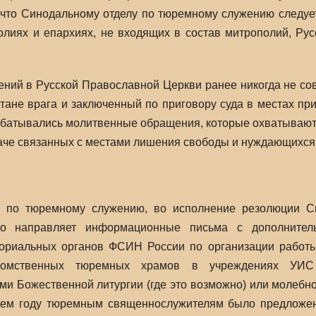
ом, что Синодальному отделу по тюремному служению следу
лиях и епархиях, не входящих в состав митрополий, Ру
.
ний в Русской Православной Церкви ранее никогда не с
тане врага и заключенный по приговору суда в местах при
рабатывались молитвенные обращения, которые охватываю
иначе связанных с местами лишения свободы и нуждающихся
 по тюремному служению, во исполнение резолюции Св
но направляет информационные письма с дополнител
ториальных органов ФСИН России по организации работ
домственных тюремных храмов в учреждениях УИ
и Божественной литургии (где это возможно) или молебног
ущем году тюремным священнослужителям было предложе