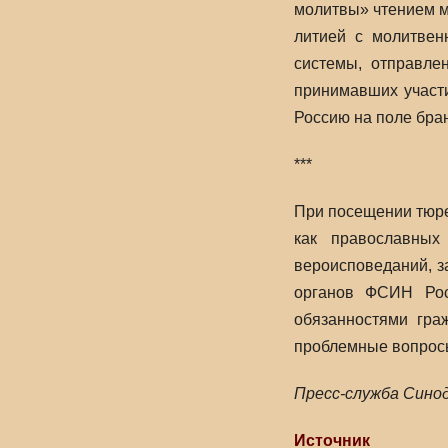
молитвы» чтением м
литией с молитвен
системы, отправле
принимавших участ
Россию на поле бра
***
При посещении тюре
как православных
вероисповеданий, з
органов ФСИН Рос
обязанностями гра
проблемные вопросы
Пресс-служба Сино
Источник