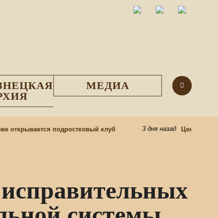
ЗНЕЦКАЯ
МЕДИА
РХИЯ
3 дня назад
крывается подростковый клуб
Центр подготовк
 исправительных
льной системы