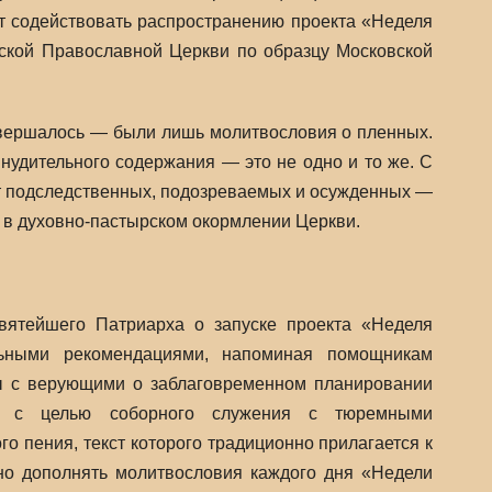
ет содействовать распространению проекта «Неделя
сской Православной Церкви по образцу Московской
овершалось — были лишь молитвословия о пленных.
нудительного содержания — это не одно и то же. С
т подследственных, подозреваемых и осужденных —
 в духовно-пастырском окормлении Церкви.
ятейшего Патриарха о запуске проекта «Неделя
ьными рекомендациями, напоминая помощникам
ы с верующими о заблаговременном планировании
С с целью соборного служения с тюремными
о пения, текст которого традиционно прилагается к
но дополнять молитвословия каждого дня «Недели