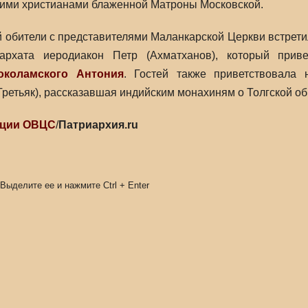
ими христианами блаженной Матроны Московской.
й обители с представителями Маланкарской Церкви встрет
иархата иеродиакон Петр (Ахматханов), который при
околамского Антония
. Гостей также приветствовала 
ретьяк), рассказавшая индийским монахиням о Толгской об
ации ОВЦС
/
Патриархия.ru
 Выделите ее и нажмите
Ctrl
+
Enter