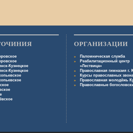
ГОЧИНИЯ
ОРГАНИЗАЦИИ
еровское
Паломническая служба
еровское
Реабилитационный центр
инск-Кузнецкое
«Лествица»
инск-Кузнецкое
Православная гимназия г.
копьевское
Курсы православных звон
копьевское
Православная молодёжь К
ское
Православные богословск
вское
е
ёвское