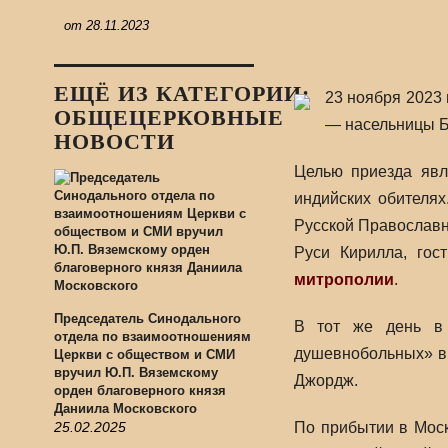
от
28.11.2023
ЕЩЁ ИЗ КАТЕГОРИИ:
23 ноября 2023
ОБЩЕЦЕРКОВНЫЕ
— насельницы Б
НОВОСТИ
Целью приезда явл
индийских обителя
Русской Православн
Руси Кирилла, гос
митрополии
.
Председатель Синодального
В тот же день в 
отдела по взаимоотношениям
душевнобольных» в 
Церкви с обществом и СМИ
вручил Ю.П. Вяземскому
Джордж.
орден благоверного князя
Даниила Московского
25.02.2025
По прибытии в Моск