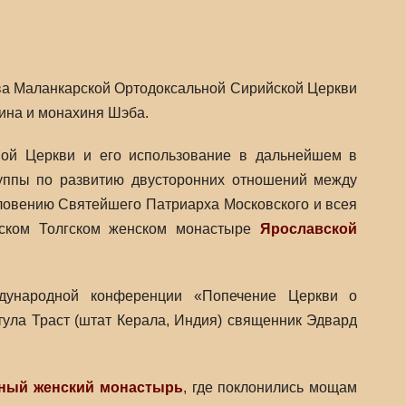
ва Маланкарской Ортодоксальной Сирийской Церкви
ина и монахиня Шэба.
ной Церкви и его использование в дальнейшем в
руппы по развитию двусторонних отношений между
ловению Святейшего Патриарха Московского и всея
нском Толгском женском монастыре
Ярославской
дународной конференции «Попечение Церкви о
ула Траст (штат Керала, Индия) священник Эдвард
ьный женский монастырь
, где поклонились мощам