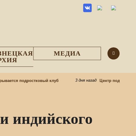
ЗНЕЦКАЯ
МЕДИА
РХИЯ
3 дня назад
вается подростковый клуб
Центр подготовки це
и индийского