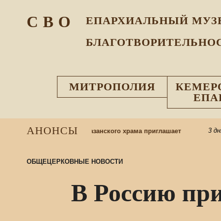
С В О
ЕПАРХИАЛЬНЫЙ МУЗ
БЛАГОТВОРИТЕЛЬНО
МИТРОПОЛИЯ
КЕМЕР
ЕПА
АНОНСЫ
3 дня н
ресную школу: приход Казанского храма приглашает
ОБЩЕЦЕРКОВНЫЕ НОВОСТИ
В Россию пр