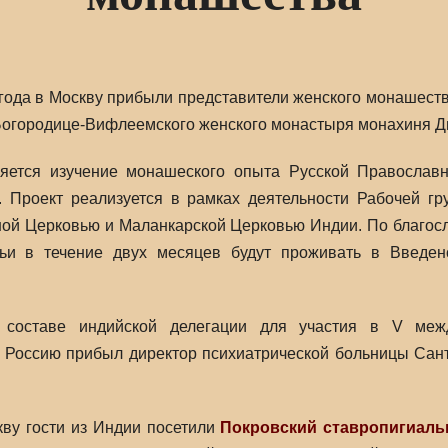
 года в Москву прибыли представители женского монашест
огородице-Вифлеемского женского монастыря монахиня Д
яется изучение монашеского опыта Русской Православ
х. Проект реализуется в рамках деятельности Рабочей г
ой Церковью и Маланкарской Церковью Индии. По благос
тьи в течение двух месяцев будут проживать в Введе
составе индийской делегации для участия в V меж
Россию прибыл директор психиатрической больницы Сант
ву гости из Индии посетили
Покровский ставропигиал