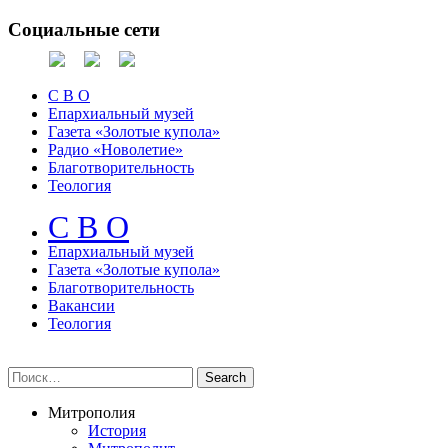
Социальные сети
С В О
Епархиальный музей
Газета «Золотые купола»
Радио «Новолетие»
Благотворительность
Теология
С В О
Епархиальный музeй
Газета «Золотые купола»
Благотворительность
Вакансии
Теология
Митрополия
История