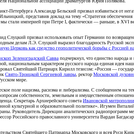
дателя Национальной ассоциации драматургов Юрия Полякова.
анкт-Петербурга Александр Бельский призвал избавиться от нег
Ильницкий, представив доклад на тему «Стратегия обеспечения 
ы стали империей при Петре I, фактически — раньше, в XVI ве
д Слуцкий призвал использовать опыт Германии по возвращени
одным делам Л.Э. Слуцкий выразил благодарность Русской эксп
ую Церковь как средство геополитической борьбы с Россией на
ископ Зеленоградский Савва
подчеркнул, что единство народа и
рой, национальным характером русского народа единая идея наш
ровал Святейший Патриарх Кирилл тезисом: «Россия — государс
ник
Свято-Троицкой Сергиевой лавры
, ректор
Московской духовн
Русском мире.
кое поле нацизма, расизма и либерализма. С сообщением на т
 вопросам собственности, земельным и имущественным отношени
денца. Секретарь Архиерейского совета
Ивановской митрополи
нной культурной и образовательной политике». Игумен Виталий
раны. Руководитель Дирекции аналитических радиопрограмм ме
фессор Российского православного университета Вардан Багдаса
ательством Святейшего Патриарха Московского и всея Руси Кир