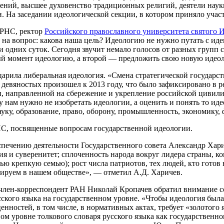
ий, высшее духовенство традиционных религий, деятели науки,
. На заседании идеологической секции, в котором приняло участ
ВРНС, ректор
Российского православного университета святого 
а вопрос: какова наша цель? Идеологию не нужно путать с иден
 и одних суток. Сегодня звучит немало голосов от разных групп
й момент идеологию, а второй — предложить свою новую идео
 царила либеральная идеология. «Смена стратегической государ
вяностых произошел к 2013 году, что было зафиксировано в ре
 направленной на сбережение и укрепление российской цивилиз
у нам нужно не изобретать идеологии, а оценить и понять то ид
ауку, образование, право, оборону, промышленность, экономику, 
НС, посвященные вопросам государственной идеологии.
печению деятельности Государственного совета Александр Хар
тия и суверенитет; сплоченность народа вокруг лидера страны, 
 крепкую семью); рост числа патриотов, тех людей, кто готов н
ируем в нашем обществе», — отметил А.Д. Харичев.
 член-корреспондент РАН Николай Кропачев обратил внимание с
сского языка на государственном уровне. «Чтобы идеология была
ностей, в том числе, в нормативных актах, требует «золотого яз
ом уровне толкового словаря русского языка как государственн