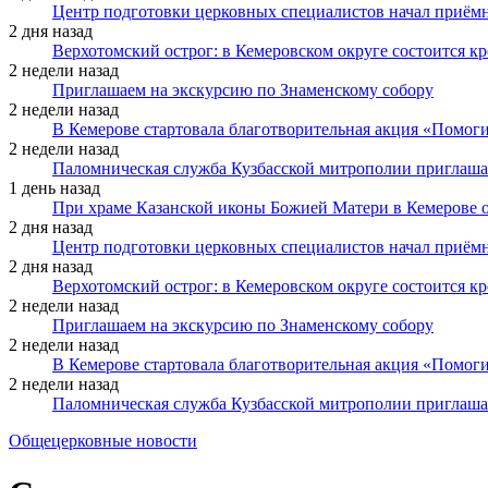
Центр подготовки церковных специалистов начал приё
2 дня назад
Верхотомский острог: в Кемеровском округе состоится к
2 недели назад
Приглашаем на экскурсию по Знаменскому собору
2 недели назад
В Кемерове стартовала благотворительная акция «Помоги
2 недели назад
Паломническая служба Кузбасской митрополии приглаша
1 день назад
При храме Казанской иконы Божией Матери в Кемерове 
2 дня назад
Центр подготовки церковных специалистов начал приё
2 дня назад
Верхотомский острог: в Кемеровском округе состоится к
2 недели назад
Приглашаем на экскурсию по Знаменскому собору
2 недели назад
В Кемерове стартовала благотворительная акция «Помоги
2 недели назад
Паломническая служба Кузбасской митрополии приглаша
Общецерковные новости