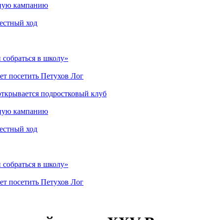
мную кампанию
рестный ход
 собраться в школу»
ет посетить Петухов Лог
открывается подростковый клуб
мную кампанию
рестный ход
 собраться в школу»
ет посетить Петухов Лог