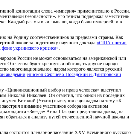
ативной коннотации слова «империя» применительно к России.
ментальной безопасности». Его тезисы поддержал заместитель
ке. Каждый раз мы выигрывали, когда были империей: и в
ю на Родину соотечественников за пределами страны. Как
ертной школе за подготовку научного доклада
«США против
 фоне украинского кризиса»
.
 народов России не может основываться на американской или
его Отечества будет крепнуть и обогащать другие народы.
тво многонациональное, ядром которого является русский
ой академии
епископ Сергиево-Посадский и Дмитровский
ему «Цивилизационный выбор и права человека» выступил
ям Николай Николаев. Он отметил, что одной из последних
и
игумен Виталий (Уткин) выступил с докладом на тему «К
 заострил внимание участников собора на активном
диахолдинга «Звезда» Анна Шафран представила доклад на
рян обратился к анализу путей отечественной научной школы и
илла состоится пленарное заседание XXV Всемирного русского