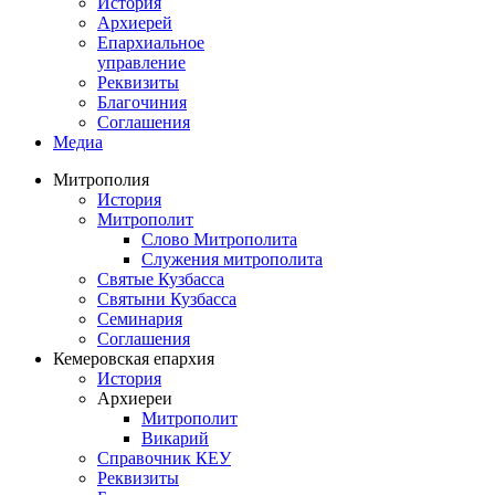
История
Архиерей
Епархиальное
управление
Реквизиты
Благочиния
Соглашения
Медиа
Митрополия
История
Митрополит
Слово Митрополита
Служения митрополита
Святые Кузбасса
Святыни Кузбасса
Семинария
Соглашения
Кемеровская епархия
История
Архиереи
Митрополит
Викарий
Справочник КЕУ
Реквизиты