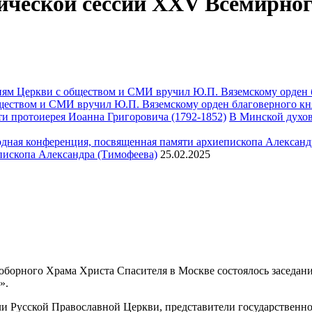
ической сессии XXV Всемирног
ществом и СМИ вручил Ю.П. Вяземскому орден благоверного кн
В Минской духов
пископа Александра (Тимофеева)
25.02.2025
 соборного Храма Христа Спасителя в Москве состоялось засед
».
ли Русской Православной Церкви, представители государственн