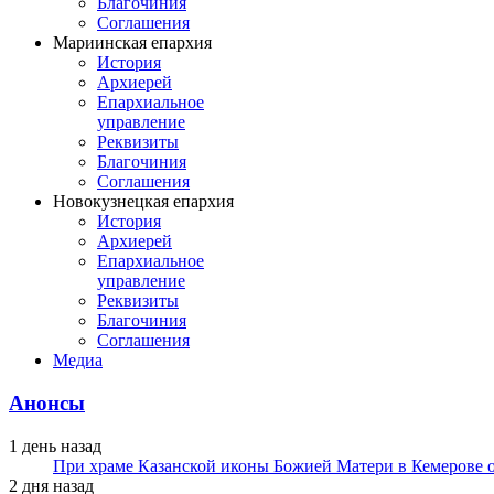
Благочиния
Соглашения
Мариинская епархия
История
Архиерей
Епархиальное
управление
Реквизиты
Благочиния
Соглашения
Новокузнецкая епархия
История
Архиерей
Епархиальное
управление
Реквизиты
Благочиния
Соглашения
Медиа
Анонсы
1 день назад
При храме Казанской иконы Божией Матери в Кемерове 
2 дня назад