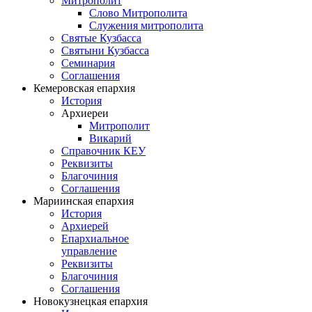
Митрополит
Слово Митрополита
Служения митрополита
Святые Кузбасса
Святыни Кузбасса
Семинария
Соглашения
Кемеровская епархия
История
Архиереи
Митрополит
Викарий
Справочник КЕУ
Реквизиты
Благочиния
Соглашения
Мариинская епархия
История
Архиерей
Епархиальное
управление
Реквизиты
Благочиния
Соглашения
Новокузнецкая епархия