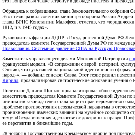
этот вопрос был также затронут в докладе писателя и предсе
Обращаясь к собравшимся, глава Законодательного собрания С
Этот тезис развил советник министра обороны России Андрей 
главы ВРНС Константин Малофеев, отметив, что «юридически м
1812, и в 1945 годах».
Руководитель фракции ЛДПР в Государственной Думе РФ Леони
председатель комитета Государственной Думы РФ по междунар
Православия. Системное давление США на Русскую Православн
Заместитель управляющего делами Московской Патриархии
еп
французской модели. «В сопряжении с верой, историей, культу
Считаю, что суть нашей национальной идентичности сформули
народ»», — добавил епископ Савва. Этот тезис развил намест
Кирилл
, проанализировав святоотеческие основания учения о 
Политолог Даниил Щипков проанализировал общее идеологичес
заместитель председателя Комитета Государственной Думы по
инициатив законодателей стала защита прав нерожденного мла
проблеме противостояния неоязыческой парадигмы в отечестве
проникновении языческих влияний на музейное сообщество ст
тему: «Государственная идеология: от доктрины к праву». Про
ее перспектив в ближайшие годы.
28 ноября в Государственном Кремлевском дворце под председ