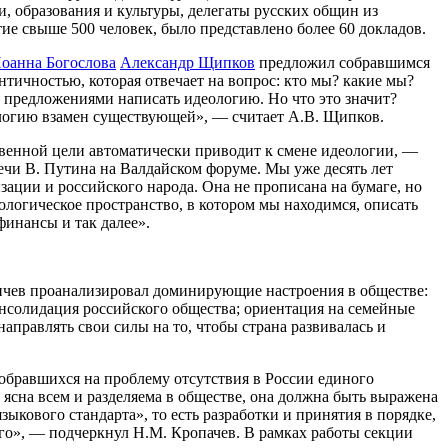
 образования и культуры, делегаты русских общин из
ие свыше 500 человек, было представлено более 60 докладов.
Иоанна Богослова
Александр Щипков
предложил собравшимся
тичностью, которая отвечает на вопрос: кто мы? какие мы?
 с предложениями написать идеологию. Но что это значит?
логию взамен существующей», — считает А.В. Щипков.
ственной цели автоматически приводит к смене идеологии, —
чи В. Путина на Валдайском форуме. Мы уже десять лет
ации и российского народа. Она не прописана на бумаге, но
еологическое пространство, в котором мы находимся, описать
финансы и так далее».
ичев проанализировал доминирующие настроения в обществе:
консолидация российского общества; ориентация на семейные
аправлять свои силы на то, чтобы страна развивалась и
обравшихся на проблему отсутствия в России единого
 ясна всем и разделяема в обществе, она должна быть выражена
ыкового стандарта», то есть разработки и принятия в порядке,
ого», — подчеркнул Н.М. Кропачев. В рамках работы секции