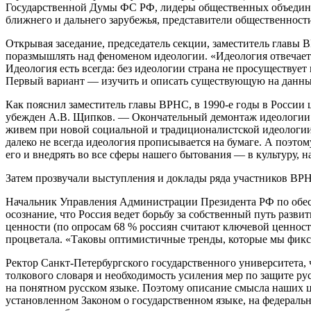
Государственной Думы ФС РФ, лидеры общественных объединен
ближнего и дальнего зарубежья, представители общественности
Открывая заседание, председатель секции, заместитель главы 
поразмышлять над феноменом идеологии. «Идеология отвечает н
Идеология есть всегда: без идеологии страна не просуществует
Первый вариант — изучить и описать существующую на данны
Как пояснил заместитель главы ВРНС, в 1990-е годы в России
убежден А.В. Щипков. — Окончательный демонтаж идеологии де
живем при новой социальной и традиционалистской идеологии,
далеко не всегда идеология прописывается на бумаге. А поэтом
его и внедрять во все сферы нашего бытования — в культуру, н
Затем прозвучали выступления и доклады ряда участников ВР
Начальник Управления Администрации Президента РФ по обес
осознание, что Россия ведет борьбу за собственный путь разви
ценности (по опросам 68 % россиян считают ключевой ценностью
процветала. «Таковы оптимистичные тренды, которые мы фикс
Ректор Санкт-Петербургского государственного университета,
толкового словаря и необходимость усиления мер по защите ру
на понятном русском языке. Поэтому описание смысла наших цен
установленном Законом о государственном языке, на федеральн