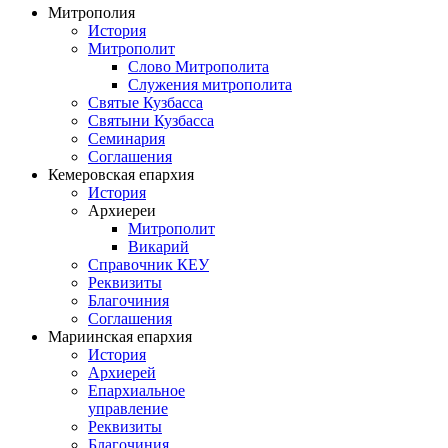
Митрополия
История
Митрополит
Слово Митрополита
Служения митрополита
Святые Кузбасса
Святыни Кузбасса
Семинария
Соглашения
Кемеровская епархия
История
Архиереи
Митрополит
Викарий
Справочник КЕУ
Реквизиты
Благочиния
Соглашения
Мариинская епархия
История
Архиерей
Епархиальное
управление
Реквизиты
Благочиния