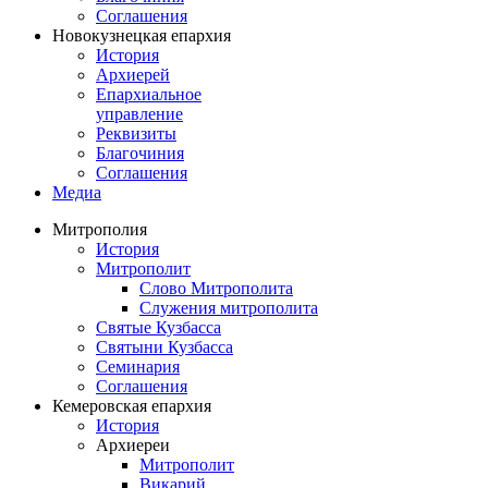
Соглашения
Новокузнецкая епархия
История
Архиерей
Епархиальное
управление
Реквизиты
Благочиния
Соглашения
Медиа
Митрополия
История
Митрополит
Слово Митрополита
Служения митрополита
Святые Кузбасса
Святыни Кузбасса
Семинария
Соглашения
Кемеровская епархия
История
Архиереи
Митрополит
Викарий