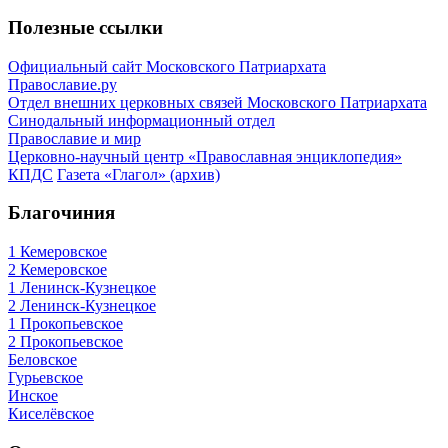
Полезные ссылки
Официальный сайт Московского Патриархата
Православие.ру
Отдел внешних церковных связей Московского Патриархата
Синодальный информационный отдел
Православие и мир
Церковно-научный центр «Православная энциклопедия»
КПДС
Газета «Глагол» (архив)
Благочиния
1 Кемеровское
2 Кемеровское
1 Ленинск-Кузнецкое
2 Ленинск-Кузнецкое
1 Прокопьевское
2 Прокопьевское
Беловское
Гурьевское
Инское
Киселёвское