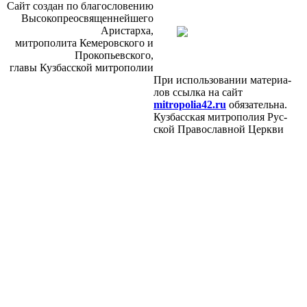
Сайт со­здан по бла­го­сло­ве­нию
Вы­со­ко­прео­свя­щен­ней­ше­го
Ари­стар­ха,
мит­ро­по­ли­та Ке­ме­ров­ско­го и
Про­ко­пьев­ско­го,
гла­вы Куз­бас­ской мит­ро­по­лии
При ис­поль­зо­ва­нии ма­те­ри­а­
лов ссыл­ка на сайт
mitropolia42.ru
обя­за­тель­на.
Куз­бас­ская мит­ро­по­лия Рус­
ской Пра­во­слав­ной Церк­ви