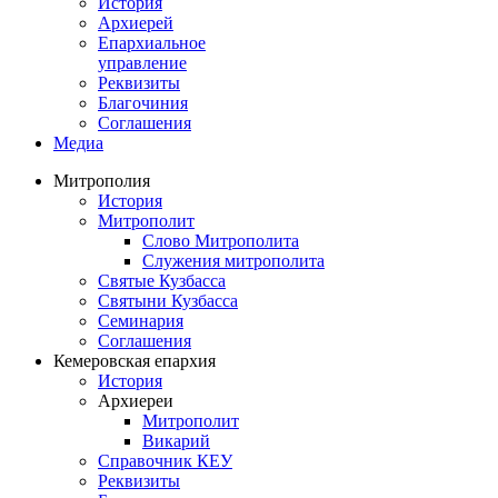
История
Архиерей
Епархиальное
управление
Реквизиты
Благочиния
Соглашения
Медиа
Митрополия
История
Митрополит
Слово Митрополита
Служения митрополита
Святые Кузбасса
Святыни Кузбасса
Семинария
Соглашения
Кемеровская епархия
История
Архиереи
Митрополит
Викарий
Справочник КЕУ
Реквизиты