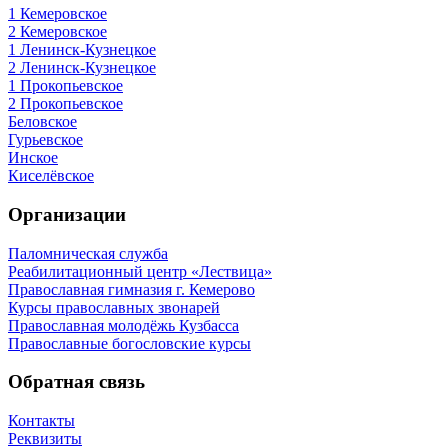
1 Кемеровское
2 Кемеровское
1 Ленинск-Кузнецкое
2 Ленинск-Кузнецкое
1 Прокопьевское
2 Прокопьевское
Беловское
Гурьевское
Инское
Киселёвское
Организации
Паломническая служба
Реабилитационный центр «Лествица»
Православная гимназия г. Кемерово
Курсы православных звонарей
Православная молодёжь Кузбасса
Православные богословские курсы
Обратная связь
Контакты
Реквизиты