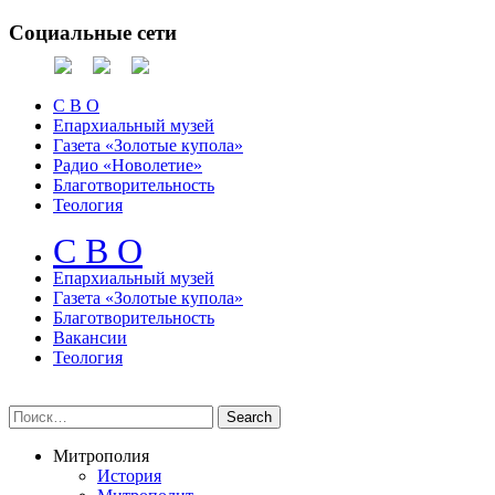
Социальные сети
С В О
Епархиальный музей
Газета «Золотые купола»
Радио «Новолетие»
Благотворительность
Теология
С В О
Епархиальный музeй
Газета «Золотые купола»
Благотворительность
Вакансии
Теология
Митрополия
История