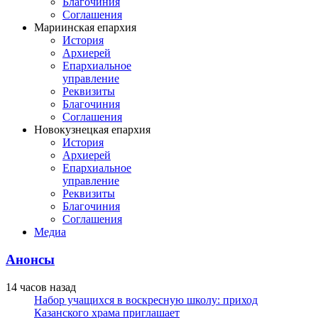
Благочиния
Соглашения
Мариинская епархия
История
Архиерей
Епархиальное
управление
Реквизиты
Благочиния
Соглашения
Новокузнецкая епархия
История
Архиерей
Епархиальное
управление
Реквизиты
Благочиния
Соглашения
Медиа
Анонсы
14 часов назад
Набор учащихся в воскресную школу: приход
Казанского храма приглашает