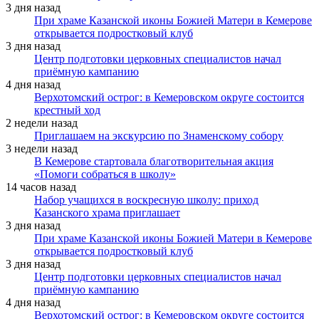
3 дня назад
При храме Казанской иконы Божией Матери в Кемерове
открывается подростковый клуб
3 дня назад
Центр подготовки церковных специалистов начал
приёмную кампанию
4 дня назад
Верхотомский острог: в Кемеровском округе состоится
крестный ход
2 недели назад
Приглашаем на экскурсию по Знаменскому собору
3 недели назад
В Кемерове стартовала благотворительная акция
«Помоги собраться в школу»
14 часов назад
Набор учащихся в воскресную школу: приход
Казанского храма приглашает
3 дня назад
При храме Казанской иконы Божией Матери в Кемерове
открывается подростковый клуб
3 дня назад
Центр подготовки церковных специалистов начал
приёмную кампанию
4 дня назад
Верхотомский острог: в Кемеровском округе состоится