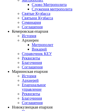
Митрополит
Слово Митрополита
Служения митрополита
Святые Кузбасса
Святыни Кузбасса
Семинария
Соглашения
Кемеровская епархия
История
Архиереи
Митрополит
Викарий
Справочник КЕУ
Реквизиты
Благочиния
Соглашения
Мариинская епархия
История
Архиерей
Епархиальное
управление
Реквизиты
Благочиния
Соглашения
Новокузнецкая епархия