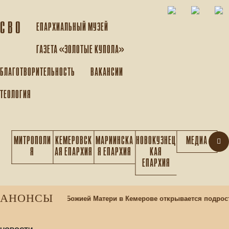
С В О
ЕПАРХИАЛЬНЫЙ МУЗEЙ
ГАЗЕТА «ЗОЛОТЫЕ КУПОЛА»
БЛАГОТВОРИТЕЛЬНОСТЬ
ВАКАНСИИ
ТЕОЛОГИЯ
МИТРОПОЛИ
КЕМЕРОВСК
МАРИИНСКА
НОВОКУЗНЕЦ
МЕДИА
Я
АЯ ЕПАРХИЯ
Я ЕПАРХИЯ
КАЯ
ЕПАРХИЯ
АНОНСЫ
е Казанской иконы Божией Матери в Кемерове открывается подрос