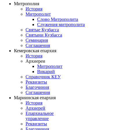
Митрополия
История
Митрополит
Слово Митрополита
Служения митрополита
Святые Кузбасса
Святыни Кузбасса
Семинария
Соглашения
Кемеровская епархия
История
Архиереи
Митрополит
Викарий
Справочник КЕУ
Реквизиты
Благочиния
Соглашения
Мариинская епархия
История
Архиерей
Епархиальное
управление
Реквизиты
Благочиния