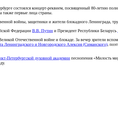
тербурге состоялся концерт-реквием, посвященный 80-летию пол
а также первые лица страны.
венной войны, защитники и жители блокадного Ленинграда, тр
ийской Федерации
В.В. Путин
и Президент Республики Беларусь
Великой Отечественной войне и блокаде. За вечер зрители всп
а Ленинградского и Новгородского Алексия (Симанского)
, поэ
нкт-Петербургской духовной академии
песнопения «Милость мир
ду.