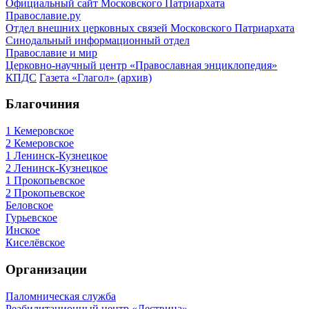
Официальный сайт Московского Патриархата
Православие.ру
Отдел внешних церковных связей Московского Патриархата
Синодальный информационный отдел
Православие и мир
Церковно-научный центр «Православная энциклопедия»
КПДС
Газета «Глагол» (архив)
Благочиния
1 Кемеровское
2 Кемеровское
1 Ленинск-Кузнецкое
2 Ленинск-Кузнецкое
1 Прокопьевское
2 Прокопьевское
Беловское
Гурьевское
Инское
Киселёвское
Организации
Паломническая служба
Реабилитационный центр «Лествица»