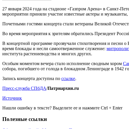
27 января 2024 года на стадионе «Газпром Арена» в Санкт-Пе
мероприятии приняли участие известные актеры и музыканты, 
Почетными гостями концерта стали ветераны Великой Отечест
Во время мероприятия к зрителям обратились Президент Росс
В концертной программе прозвучали стихотворения и песни о 
время блокады и несли самоотверженное служение:
митрополит
института растениеводства и многих других.
Особым моментом вечера стало исполнение сводным хором
Са
собора, погибшего от голода в блокадном Ленинграде в 1942 го
Запись концерта доступна по
ссылке
.
Пресс-служба СПбДА
/
Патриархия.ru
Источник
Нашли ошибку в тексте? Выделите ее и нажмите
Ctrl
+
Enter
Полезные ссылки