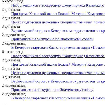
6 часов назад
Набор учащихся в воскресную школу: приход Казанского
2 дня назад
При храме Казанской иконы Божией Матери в Кемерове 
2 дня назад
Центр подготовки церковных специалистов начал приё
3 дня назад
Верхотомский острог: в Кемеровском округе состоится к
2 недели назад
Приглашаем на экскурсию по Знаменскому собору
2 недели назад
В Кемерове стартовала благотворительная акция «Помоги
6 часов назад
Набор учащихся в воскресную школу: приход Казанского
2 дня назад
При храме Казанской иконы Божией Матери в Кемерове 
2 дня назад
Центр подготовки церковных специалистов начал приё
3 дня назад
Верхотомский острог: в Кемеровском округе состоится к
2 недели назад
Приглашаем на экскурсию по Знаменскому собору
2 недели назад
В Кемерове стартовала благотворительная акция «Помоги