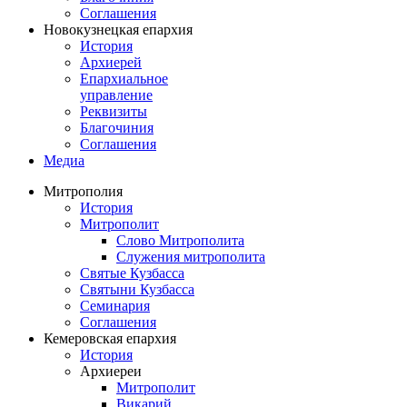
Соглашения
Новокузнецкая епархия
История
Архиерей
Епархиальное
управление
Реквизиты
Благочиния
Соглашения
Медиа
Митрополия
История
Митрополит
Слово Митрополита
Служения митрополита
Святые Кузбасса
Святыни Кузбасса
Семинария
Соглашения
Кемеровская епархия
История
Архиереи
Митрополит
Викарий