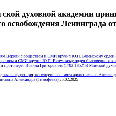
ской духовной академии приня
го освобождения Ленинграда о
ществом и СМИ вручил Ю.П. Вяземскому орден благоверного кн
В Минской духов
пископа Александра (Тимофеева)
25.02.2025