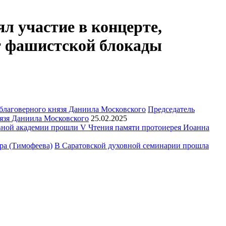
л участие в концерте,
т фашистской блокады
Председатель
язя Даниила Московского
25.02.2025
ной академии прошли V Чтения памяти протоиерея Иоанна
В Саратовской духовной семинарии прошла