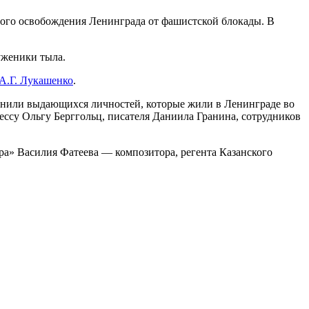
ного освобождения Ленинграда от фашистской блокады. В
уженики тыла.
А.Г. Лукашенко
.
омнили выдающихся личностей, которые жили в Ленинграде во
тессу Ольгу Берггольц, писателя Даниила Гранина, сотрудников
а» Василия Фатеева — композитора, регента Казанского