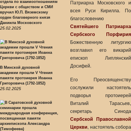
отдела по взаимоотношениям
Патриарха Московского и
Церкви с обществом и СМИ
всея Руси Кирилла. По
вручил Ю.П. Вяземскому
орден благоверного князя
благословению
Даниила Московского
Святейшего Патриарха
25.02.2025
Сербского Порфирия
Божественную литургию
возглавил его викарий
епископ Липлянский
Досифей.
В Минской духовной
академии прошли V Чтения
памяти протоиерея Иоанна
Его Преосвященству
Григоровича (1792-1852)
сослужили настоятель
25.02.2025
подворья протоиерей
Виталий Тарасьев,
секретарь Синода
Сербской Православной
Церкви
, настоятель собора