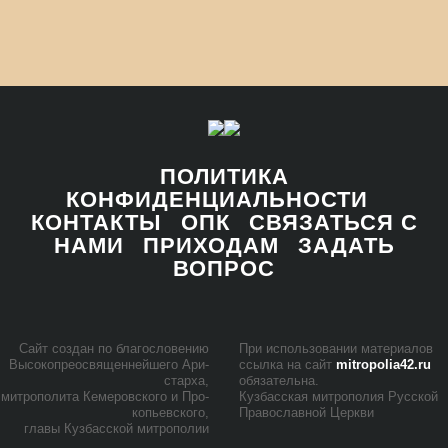
ПОЛИТИКА
КОНФИДЕНЦИАЛЬНОСТИ
КОНТАКТЫ
ОПК
СВЯЗАТЬСЯ С
НАМИ
ПРИХОДАМ
ЗАДАТЬ
ВОПРОС
Сайт со­здан по бла­го­сло­ве­нию
При ис­поль­зо­ва­нии ма­те­ри­а­лов
Вы­со­ко­прео­свя­щен­ней­ше­го Ари­
ссыл­ка на сайт
mitropolia42.ru
стар­ха,
обя­за­тель­на.
мит­ро­по­ли­та Ке­ме­ров­ско­го и Про­
Куз­бас­ская мит­ро­по­лия Рус­ской
ко­пьев­ско­го,
Пра­во­слав­ной Церк­ви
гла­вы Куз­бас­ской мит­ро­по­лии