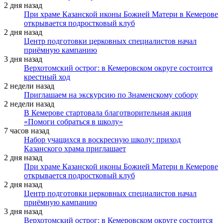
2 дня назад
При храме Казанской иконы Божией Матери в Кемерове
открывается подростковый клуб
2 дня назад
Центр подготовки церковных специалистов начал
приёмную кампанию
3 дня назад
Верхотомский острог: в Кемеровском округе состоится
крестный ход
2 недели назад
Приглашаем на экскурсию по Знаменскому собору
2 недели назад
В Кемерове стартовала благотворительная акция
«Помоги собраться в школу»
7 часов назад
Набор учащихся в воскресную школу: приход
Казанского храма приглашает
2 дня назад
При храме Казанской иконы Божией Матери в Кемерове
открывается подростковый клуб
2 дня назад
Центр подготовки церковных специалистов начал
приёмную кампанию
3 дня назад
Верхотомский острог: в Кемеровском округе состоится