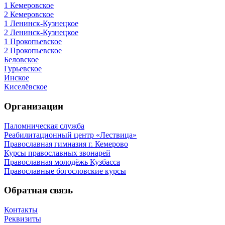
1 Кемеровское
2 Кемеровское
1 Ленинск-Кузнецкое
2 Ленинск-Кузнецкое
1 Прокопьевское
2 Прокопьевское
Беловское
Гурьевское
Инское
Киселёвское
Организации
Паломническая служба
Реабилитационный центр «Лествица»
Православная гимназия г. Кемерово
Курсы православных звонарей
Православная молодёжь Кузбасса
Православные богословские курсы
Обратная связь
Контакты
Реквизиты