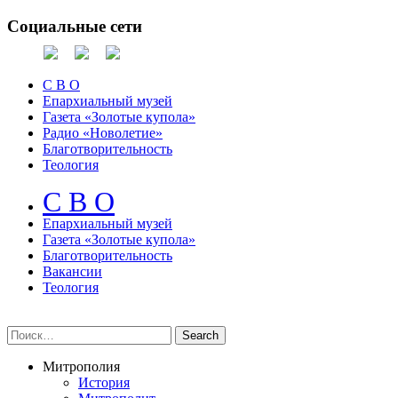
Социальные сети
С В О
Епархиальный музей
Газета «Золотые купола»
Радио «Новолетие»
Благотворительность
Теология
С В О
Епархиальный музeй
Газета «Золотые купола»
Благотворительность
Вакансии
Теология
Митрополия
История