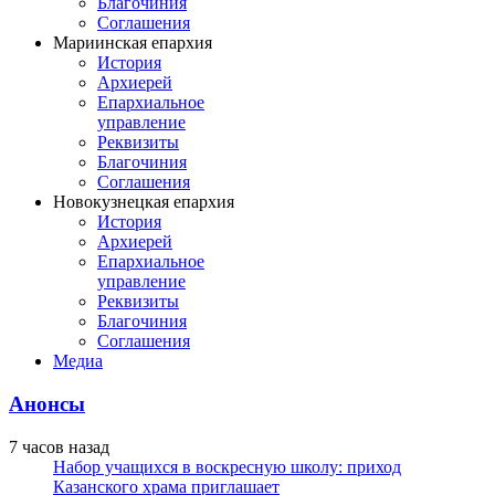
Благочиния
Соглашения
Мариинская епархия
История
Архиерей
Епархиальное
управление
Реквизиты
Благочиния
Соглашения
Новокузнецкая епархия
История
Архиерей
Епархиальное
управление
Реквизиты
Благочиния
Соглашения
Медиа
Анонсы
7 часов назад
Набор учащихся в воскресную школу: приход
Казанского храма приглашает