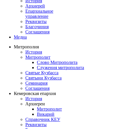
История
Архиерей
Епархиальное
управление
Реквизиты
Благочиния
Соглашения
Медиа
Митрополия
История
Митрополит
Слово Митрополита
Служения митрополита
Святые Кузбасса
Святыни Кузбасса
Семинария
Соглашения
Кемеровская епархия
История
Архиереи
Митрополит
Викарий
Справочник КЕУ
Реквизиты