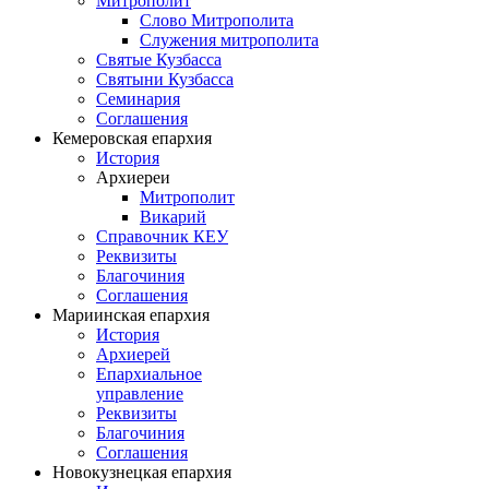
Митрополит
Слово Митрополита
Служения митрополита
Святые Кузбасса
Святыни Кузбасса
Семинария
Соглашения
Кемеровская епархия
История
Архиереи
Митрополит
Викарий
Справочник КЕУ
Реквизиты
Благочиния
Соглашения
Мариинская епархия
История
Архиерей
Епархиальное
управление
Реквизиты
Благочиния
Соглашения
Новокузнецкая епархия