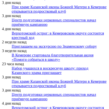
3 дня назад
При храме Казанской иконы Божией Матери в Кемерове
открывается подростковый клуб
3 дня назад
Центр подготовки церковных специалистов начал
приёмную кампанию
4 дня назад
Верхотомский острог: в Кемеровском округе состоится
крестный ход
2 недели назад
Приглашаем на экскурсию по Знаменскому собору
3 недели назад
В Кемерове стартовала благотворительная акция
«Помоги собраться в школу»
23 часа назад
Набор учащихся в воскресную школу: приход
Казанского храма приглашает
3 дня назад
При храме Казанской иконы Божией Матери в Кемерове
открывается подростковый клуб
3 дня назад
Центр подготовки церковных специалистов начал
приёмную кампанию
4 дня назад
Верхотомский острог: в Кемеровском округе состоится