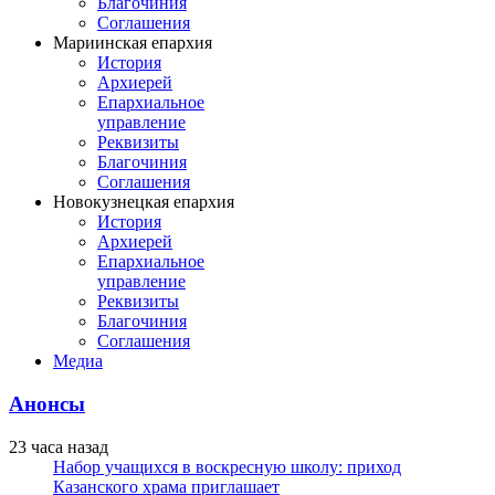
Благочиния
Соглашения
Мариинская епархия
История
Архиерей
Епархиальное
управление
Реквизиты
Благочиния
Соглашения
Новокузнецкая епархия
История
Архиерей
Епархиальное
управление
Реквизиты
Благочиния
Соглашения
Медиа
Анонсы
23 часа назад
Набор учащихся в воскресную школу: приход
Казанского храма приглашает