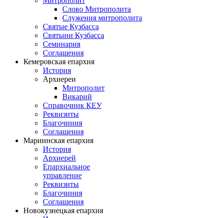
Митрополит
Слово Митрополита
Служения митрополита
Святые Кузбасса
Святыни Кузбасса
Семинария
Соглашения
Кемеровская епархия
История
Архиереи
Митрополит
Викарий
Справочник КЕУ
Реквизиты
Благочиния
Соглашения
Мариинская епархия
История
Архиерей
Епархиальное
управление
Реквизиты
Благочиния
Соглашения
Новокузнецкая епархия