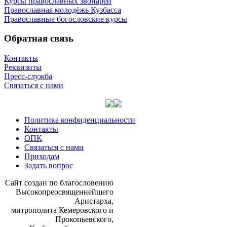
Курсы православных звонарей
Православная молодёжь Кузбасса
Православные богословские курсы
Обратная связь
Контакты
Реквизиты
Пресс-служба
Связаться с нами
Политика конфиденциальности
Контакты
ОПК
Связаться с нами
Приходам
Задать вопрос
Сайт со­здан по бла­го­сло­ве­нию
Вы­со­ко­прео­свя­щен­ней­ше­го
Ари­стар­ха,
мит­ро­по­ли­та Ке­ме­ров­ско­го и
Про­ко­пьев­ско­го,