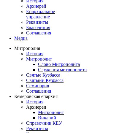
История
Архиерей
Епархиальное
управление
Реквизиты
Благочиния
Соглашения
Медиа
Митрополия
История
Митрополит
Слово Митрополита
Служения митрополита
Святые Кузбасса
Святыни Кузбасса
Семинария
Соглашения
Кемеровская епархия
История
Архиереи
Митрополит
Викарий
Справочник КЕУ
Реквизиты