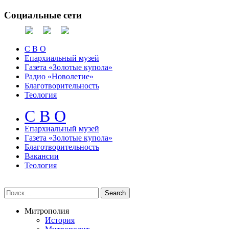
Социальные сети
С В О
Епархиальный музей
Газета «Золотые купола»
Радио «Новолетие»
Благотворительность
Теология
С В О
Епархиальный музeй
Газета «Золотые купола»
Благотворительность
Вакансии
Теология
Митрополия
История