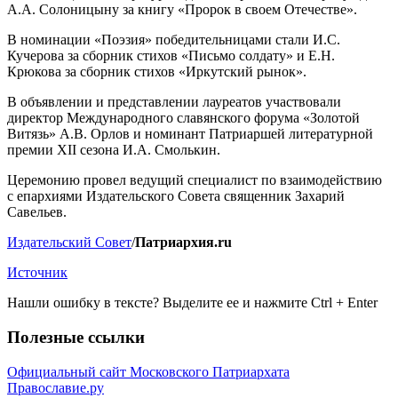
А.А. Солоницыну за книгу «Пророк в своем Отечестве».
В номинации «Поэзия» победительницами стали И.С.
Кучерова за сборник стихов «Письмо солдату» и Е.Н.
Крюкова за сборник стихов «Иркутский рынок».
В объявлении и представлении лауреатов участвовали
директор Международного славянского форума «Золотой
Витязь» А.В. Орлов и номинант Патриаршей литературной
премии XII сезона И.А. Смолькин.
Церемонию провел ведущий специалист по взаимодействию
с епархиями Издательского Совета священник Захарий
Савельев.
Издательский Совет
/
Патриархия.ru
Источник
Нашли ошибку в тексте? Выделите ее и нажмите
Ctrl
+
Enter
Полезные ссылки
Официальный сайт Московского Патриархата
Православие.ру