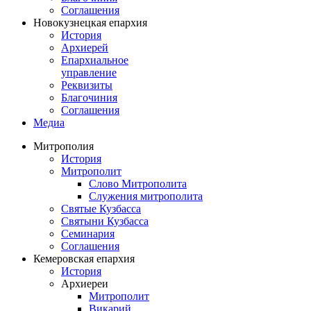
Соглашения
Новокузнецкая епархия
История
Архиерей
Епархиальное
управление
Реквизиты
Благочиния
Соглашения
Медиа
Митрополия
История
Митрополит
Слово Митрополита
Служения митрополита
Святые Кузбасса
Святыни Кузбасса
Семинария
Соглашения
Кемеровская епархия
История
Архиереи
Митрополит
Викарий