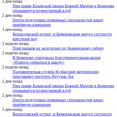
2 дня назад
При храме Казанской иконы Божией Матери в Кемерове
открывается подростковый клуб
2 дня назад
Центр подготовки церковных специалистов начал
приёмную кампанию
3 дня назад
Верхотомский острог: в Кемеровском округе состоится
крестный ход
2 недели назад
Приглашаем на экскурсию по Знаменскому собору
2 недели назад
В Кемерове стартовала благотворительная акция
«Помоги собраться в школу»
2 недели назад
Паломническая служба Кузбасской митрополии
приглашает посетить Петухов Лог
2 дня назад
При храме Казанской иконы Божией Матери в Кемерове
открывается подростковый клуб
2 дня назад
Центр подготовки церковных специалистов начал
приёмную кампанию
3 дня назад
Верхотомский острог: в Кемеровском округе состоится