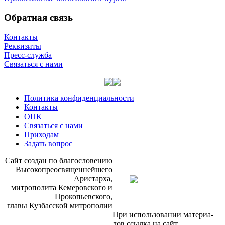
Обратная связь
Контакты
Реквизиты
Пресс-служба
Связаться с нами
Политика конфиденциальности
Контакты
ОПК
Связаться с нами
Приходам
Задать вопрос
Сайт со­здан по бла­го­сло­ве­нию
Вы­со­ко­прео­свя­щен­ней­ше­го
Ари­стар­ха,
мит­ро­по­ли­та Ке­ме­ров­ско­го и
Про­ко­пьев­ско­го,
гла­вы Куз­бас­ской мит­ро­по­лии
При ис­поль­зо­ва­нии ма­те­ри­а­
лов ссыл­ка на сайт