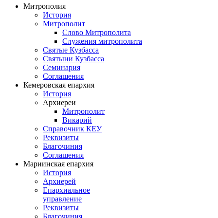
Митрополия
История
Митрополит
Слово Митрополита
Служения митрополита
Святые Кузбасса
Святыни Кузбасса
Семинария
Соглашения
Кемеровская епархия
История
Архиереи
Митрополит
Викарий
Справочник КЕУ
Реквизиты
Благочиния
Соглашения
Мариинская епархия
История
Архиерей
Епархиальное
управление
Реквизиты
Благочиния