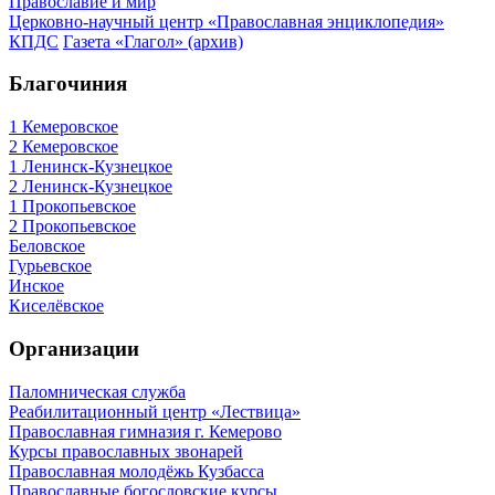
Православие и мир
Церковно-научный центр «Православная энциклопедия»
КПДС
Газета «Глагол» (архив)
Благочиния
1 Кемеровское
2 Кемеровское
1 Ленинск-Кузнецкое
2 Ленинск-Кузнецкое
1 Прокопьевское
2 Прокопьевское
Беловское
Гурьевское
Инское
Киселёвское
Организации
Паломническая служба
Реабилитационный центр «Лествица»
Православная гимназия г. Кемерово
Курсы православных звонарей
Православная молодёжь Кузбасса
Православные богословские курсы