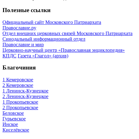
Полезные ссылки
Официальный сайт Московского Патриархата
Православие.ру
Отдел внешних церковных связей Московского Патриархата
Синодальный информационный отдел
Православие и мир
Церковно-научный центр «Православная энциклопедия»
КПДС
Газета «Глагол» (архив)
Благочиния
1 Кемеровское
2 Кемеровское
1 Ленинск-Кузнецкое
2 Ленинск-Кузнецкое
1 Прокопьевское
2 Прокопьевское
Беловское
Гурьевское
Инское
Киселёвское