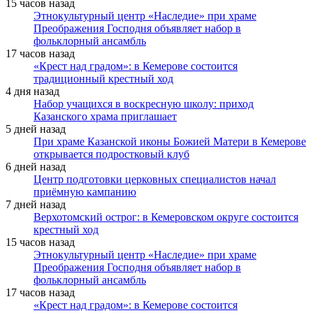
15 часов назад
Этнокультурный центр «Наследие» при храме
Преображения Господня объявляет набор в
фольклорный ансамбль
17 часов назад
«Крест над градом»: в Кемерове состоится
традиционный крестный ход
4 дня назад
Набор учащихся в воскресную школу: приход
Казанского храма приглашает
5 дней назад
При храме Казанской иконы Божией Матери в Кемерове
открывается подростковый клуб
6 дней назад
Центр подготовки церковных специалистов начал
приёмную кампанию
7 дней назад
Верхотомский острог: в Кемеровском округе состоится
крестный ход
15 часов назад
Этнокультурный центр «Наследие» при храме
Преображения Господня объявляет набор в
фольклорный ансамбль
17 часов назад
«Крест над градом»: в Кемерове состоится