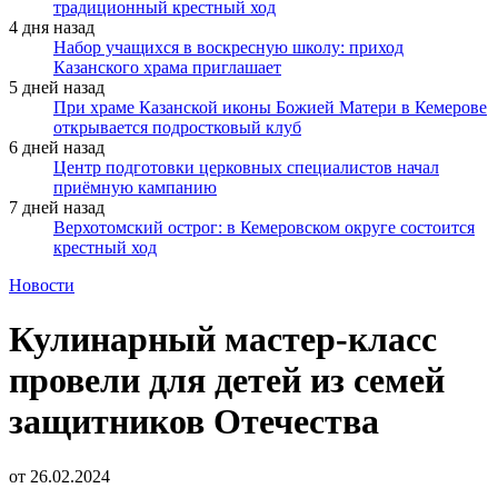
традиционный крестный ход
4 дня назад
Набор учащихся в воскресную школу: приход
Казанского храма приглашает
5 дней назад
При храме Казанской иконы Божией Матери в Кемерове
открывается подростковый клуб
6 дней назад
Центр подготовки церковных специалистов начал
приёмную кампанию
7 дней назад
Верхотомский острог: в Кемеровском округе состоится
крестный ход
Новости
Кулинарный мастер-класс
провели для детей из семей
защитников Отечества
от
26.02.2024