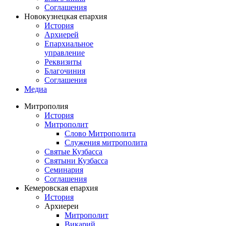
Соглашения
Новокузнецкая епархия
История
Архиерей
Епархиальное
управление
Реквизиты
Благочиния
Соглашения
Медиа
Митрополия
История
Митрополит
Слово Митрополита
Служения митрополита
Святые Кузбасса
Святыни Кузбасса
Семинария
Соглашения
Кемеровская епархия
История
Архиереи
Митрополит
Викарий