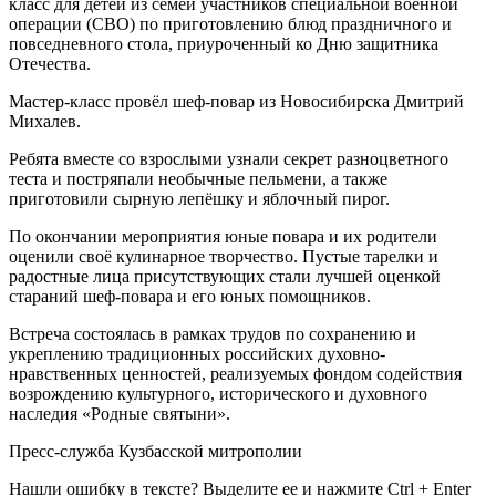
класс для детей из семей участников специальной военной
операции (СВО) по приготовлению блюд праздничного и
повседневного стола, приуроченный ко Дню защитника
Отечества.
Мастер-класс провёл шеф-повар из Новосибирска Дмитрий
Михалев.
Ребята вместе со взрослыми узнали секрет разноцветного
теста и постряпали необычные пельмени, а также
приготовили сырную лепёшку и яблочный пирог.
По окончании мероприятия юные повара и их родители
оценили своё кулинарное творчество. Пустые тарелки и
радостные лица присутствующих стали лучшей оценкой
стараний шеф-повара и его юных помощников.
Встреча состоялась в рамках трудов по сохранению и
укреплению традиционных российских духовно-
нравственных ценностей, реализуемых фондом содействия
возрождению культурного, исторического и духовного
наследия «Родные святыни».
Пресс-служба Кузбасской митрополии
Нашли ошибку в тексте? Выделите ее и нажмите
Ctrl
+
Enter