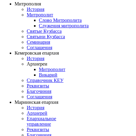
Митрополия
История
Митрополит
Слово Митрополита
Служения митрополита
Святые Кузбасса
Святыни Кузбасса
Семинария
Соглашения
Кемеровская епархия
История
Архиереи
Митрополит
Викарий
Справочник КЕУ
Реквизиты
Благочиния
Соглашения
Мариинская епархия
История
Архиерей
Епархиальное
управление
Реквизиты
Благочиния