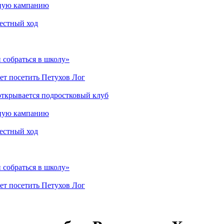
мную кампанию
рестный ход
 собраться в школу»
ет посетить Петухов Лог
открывается подростковый клуб
мную кампанию
рестный ход
 собраться в школу»
ет посетить Петухов Лог