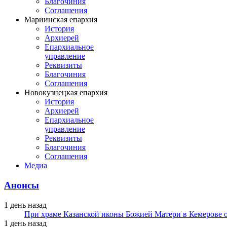
Благочиния
Соглашения
Мариинская епархия
История
Архиерей
Епархиальное
управление
Реквизиты
Благочиния
Соглашения
Новокузнецкая епархия
История
Архиерей
Епархиальное
управление
Реквизиты
Благочиния
Соглашения
Медиа
Анонсы
1 день назад
При храме Казанской иконы Божией Матери в Кемерове 
1 день назад