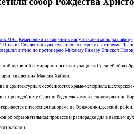
етили собор Рождества Христо
Кемеровский священник напутствовал молодых офиц
Священнослужитель провёл встречу с жителями Лесн
Епископ Новок
лавной духовной семинарии посетили учащиеся Средней общеобр
инарии священник Максим Хайкин.
ва и архитектурных особенностях храма-мемориала шахтёрской с
ых преподобному Сергию Радонежскому и великомученице Варва
 открывается интересная панорама на Орджоникидзевский район.
ов об образовательном процессе и распорядке дня в высшем дух
 митрополии