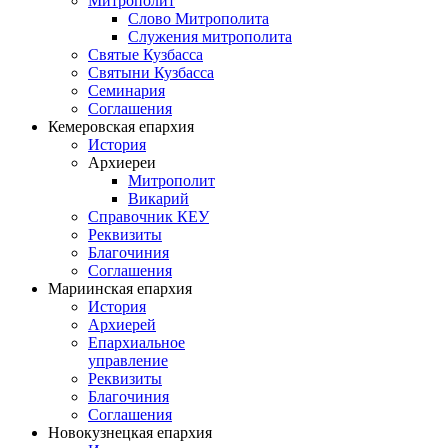
Митрополит
Слово Митрополита
Служения митрополита
Святые Кузбасса
Святыни Кузбасса
Семинария
Соглашения
Кемеровская епархия
История
Архиереи
Митрополит
Викарий
Справочник КЕУ
Реквизиты
Благочиния
Соглашения
Мариинская епархия
История
Архиерей
Епархиальное
управление
Реквизиты
Благочиния
Соглашения
Новокузнецкая епархия