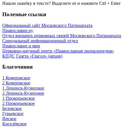
Нашли ошибку в тексте? Выделите ее и нажмите
Ctrl
+
Enter
Полезные ссылки
Официальный сайт Московского Патриархата
Православие.ру
Отдел внешних церковных связей Московского Патриархата
Синодальный информационный отдел
Православие и мир
Церковно-научный центр «Православная энциклопедия»
КПДС
Газета «Глагол» (архив)
Благочиния
1 Кемеровское
2 Кемеровское
1 Ленинск-Кузнецкое
2 Ленинск-Кузнецкое
1 Прокопьевское
2 Прокопьевское
Беловское
Гурьевское
Инское
Киселёвское