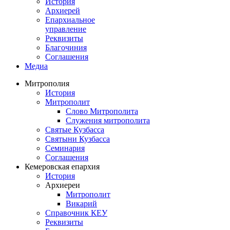
История
Архиерей
Епархиальное
управление
Реквизиты
Благочиния
Соглашения
Медиа
Митрополия
История
Митрополит
Слово Митрополита
Служения митрополита
Святые Кузбасса
Святыни Кузбасса
Семинария
Соглашения
Кемеровская епархия
История
Архиереи
Митрополит
Викарий
Справочник КЕУ
Реквизиты