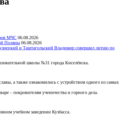
ва
еров МЧС
06.08.2026
ой Поляны
06.08.2026
узнецкий и Таштагольский Владимир совершил литию по
азовательной школы №31 города Киселёвска.
лавы, а также ознакомились с устройством одного из самых
ре – покровителям ученичества и горного дела.
овном учебном заведении Кузбасса.