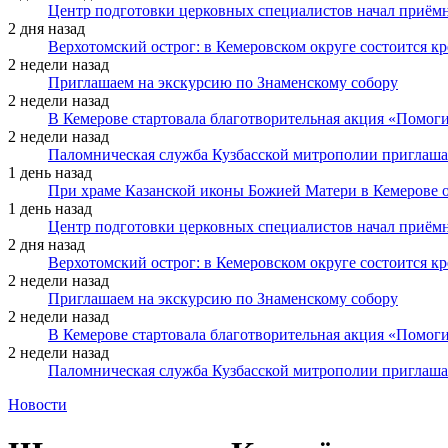
Центр подготовки церковных специалистов начал приё
2 дня назад
Верхотомский острог: в Кемеровском округе состоится к
2 недели назад
Приглашаем на экскурсию по Знаменскому собору
2 недели назад
В Кемерове стартовала благотворительная акция «Помоги
2 недели назад
Паломническая служба Кузбасской митрополии приглаша
1 день назад
При храме Казанской иконы Божией Матери в Кемерове 
1 день назад
Центр подготовки церковных специалистов начал приё
2 дня назад
Верхотомский острог: в Кемеровском округе состоится к
2 недели назад
Приглашаем на экскурсию по Знаменскому собору
2 недели назад
В Кемерове стартовала благотворительная акция «Помоги
2 недели назад
Паломническая служба Кузбасской митрополии приглаша
Новости