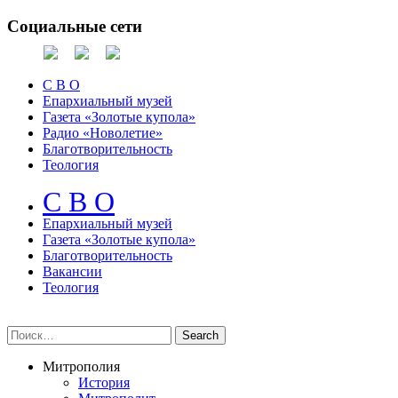
Социальные сети
С В О
Епархиальный музей
Газета «Золотые купола»
Радио «Новолетие»
Благотворительность
Теология
С В О
Епархиальный музeй
Газета «Золотые купола»
Благотворительность
Вакансии
Теология
Митрополия
История