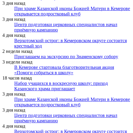
3 дня назад
При храме Казанской иконы Божией Матери в Кемерове
открывается подростковый клуб
3 дня назад
Центр подготовки церковных специалистов начал
приёмную кампанию
4 дня назад
Верхотомский острог: в Кемеровском округе состоится
крестный ход
2 недели назад
Приглашаем на экскурсию по Знаменскому собору
3 недели назад
В Кемерове стартовала благотворительная акция
«Помоги собраться в школу»
18 часов назад
Набор учащихся в воскресную школу: приход
Казанского храма приглашает
3 дня назад
При храме Казанской иконы Божией Матери в Кемерове
открывается подростковый клуб
3 дня назад
Центр подготовки церковных специалистов начал
приёмную кампанию
4 дня назад
Верхотомский острог: в Кемеровском округе состоится