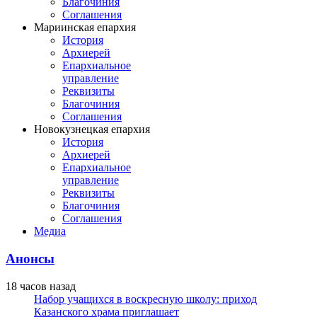
Благочиния
Соглашения
Мариинская епархия
История
Архиерей
Епархиальное
управление
Реквизиты
Благочиния
Соглашения
Новокузнецкая епархия
История
Архиерей
Епархиальное
управление
Реквизиты
Благочиния
Соглашения
Медиа
Анонсы
18 часов назад
Набор учащихся в воскресную школу: приход
Казанского храма приглашает