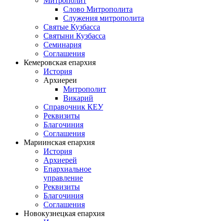
Митрополит
Слово Митрополита
Служения митрополита
Святые Кузбасса
Святыни Кузбасса
Семинария
Соглашения
Кемеровская епархия
История
Архиереи
Митрополит
Викарий
Справочник КЕУ
Реквизиты
Благочиния
Соглашения
Мариинская епархия
История
Архиерей
Епархиальное
управление
Реквизиты
Благочиния
Соглашения
Новокузнецкая епархия