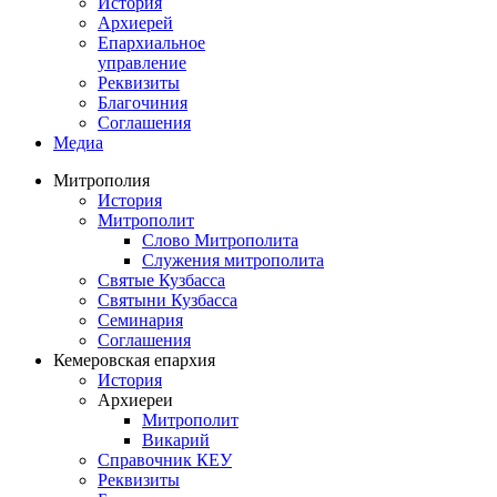
История
Архиерей
Епархиальное
управление
Реквизиты
Благочиния
Соглашения
Медиа
Митрополия
История
Митрополит
Слово Митрополита
Служения митрополита
Святые Кузбасса
Святыни Кузбасса
Семинария
Соглашения
Кемеровская епархия
История
Архиереи
Митрополит
Викарий
Справочник КЕУ
Реквизиты