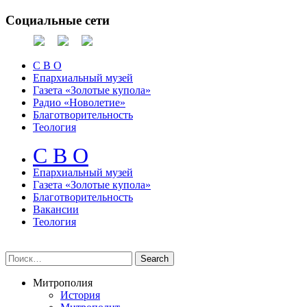
Социальные сети
С В О
Епархиальный музей
Газета «Золотые купола»
Радио «Новолетие»
Благотворительность
Теология
С В О
Епархиальный музeй
Газета «Золотые купола»
Благотворительность
Вакансии
Теология
Митрополия
История