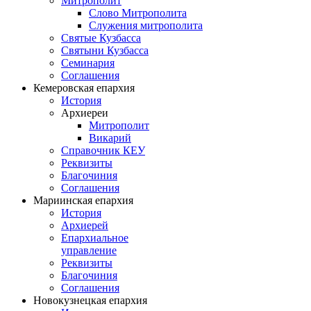
Митрополит
Слово Митрополита
Служения митрополита
Святые Кузбасса
Святыни Кузбасса
Семинария
Соглашения
Кемеровская епархия
История
Архиереи
Митрополит
Викарий
Справочник КЕУ
Реквизиты
Благочиния
Соглашения
Мариинская епархия
История
Архиерей
Епархиальное
управление
Реквизиты
Благочиния
Соглашения
Новокузнецкая епархия