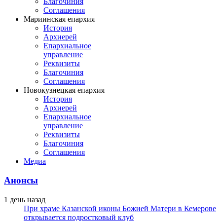
Благочиния
Соглашения
Мариинская епархия
История
Архиерей
Епархиальное
управление
Реквизиты
Благочиния
Соглашения
Новокузнецкая епархия
История
Архиерей
Епархиальное
управление
Реквизиты
Благочиния
Соглашения
Медиа
Анонсы
1 день назад
При храме Казанской иконы Божией Матери в Кемерове
открывается подростковый клуб