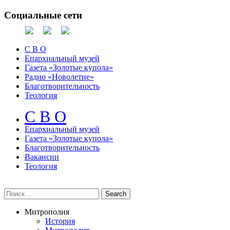
Социальные сети
С В О
Епархиальный музей
Газета «Золотые купола»
Радио «Новолетие»
Благотворительность
Теология
С В О
Епархиальный музeй
Газета «Золотые купола»
Благотворительность
Вакансии
Теология
Митрополия
История