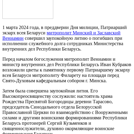
1 марта 2024 года, в преддверии Дня милиции, Патриарший
экзарх всея Беларуси
митрополит Минский и Заславский
Вениамин
совершил заупокойную литию о погибших при
исполнении служебного долга сотрудниках Министерства
внутренних дел Республики Беларусь.
Перед началом богослужения митрополит Вениамин и
министр внутренних дел Республики Беларусь Иван Кубраков
возложили цветы к памятнику первому Патриаршему экзарху
всея Беларуси митрополиту Филарету на площади перед
Свято-Духовым кафедральным собором г. Минска.
Затем была совершена заупокойная лития. Его
Высокопреосвященству сослужили: настоятель храма
Рождества Пресвятой Богородицы деревни Тарасово,
председатель Синодального отдела Белорусской
Православной Церкви по взаимодействию с Вооруженными
силами и другими воинскими формированиями Республики
Беларусь протоиерей Сергий Кузьменков и
священнослужители, духовно окормляющие воинские
формирования Беларуси.