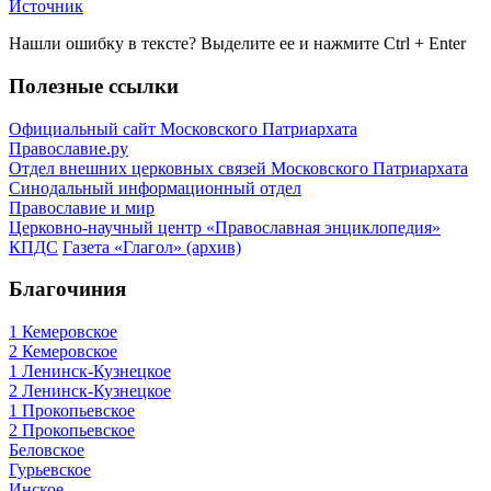
Источник
Нашли ошибку в тексте? Выделите ее и нажмите
Ctrl
+
Enter
Полезные ссылки
Официальный сайт Московского Патриархата
Православие.ру
Отдел внешних церковных связей Московского Патриархата
Синодальный информационный отдел
Православие и мир
Церковно-научный центр «Православная энциклопедия»
КПДС
Газета «Глагол» (архив)
Благочиния
1 Кемеровское
2 Кемеровское
1 Ленинск-Кузнецкое
2 Ленинск-Кузнецкое
1 Прокопьевское
2 Прокопьевское
Беловское
Гурьевское
Инское