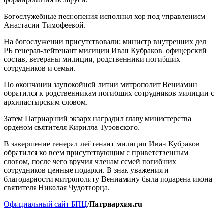
Богослужебные песнопения исполнил хор под управлением
Анастасии Тимофеевой.
На богослужении присутствовали: министр внутренних дел
РБ генерал-лейтенант милиции Иван Кубраков; офицерский
состав, ветераны милиции, родственники погибших
сотрудников и семьи.
По окончании заупокойной литии митрополит Вениамин
обратился к родственникам погибших сотрудников милиции с
архипастырским словом.
Затем Патриарший экзарх наградил главу министерства
орденом святителя Кирилла Туровского.
В завершение генерал-лейтенант милиции Иван Кубраков
обратился ко всем присутствующим с приветственным
словом, после чего вручил членам семей погибших
сотрудников ценные подарки. В знак уважения и
благодарности митрополиту Вениамину была подарена икона
святителя Николая Чудотворца.
Официальный сайт БПЦ
/
Патриархия.ru