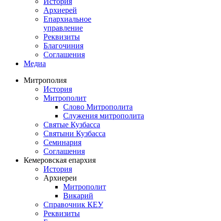
История
Архиерей
Епархиальное
управление
Реквизиты
Благочиния
Соглашения
Медиа
Митрополия
История
Митрополит
Слово Митрополита
Служения митрополита
Святые Кузбасса
Святыни Кузбасса
Семинария
Соглашения
Кемеровская епархия
История
Архиереи
Митрополит
Викарий
Справочник КЕУ
Реквизиты