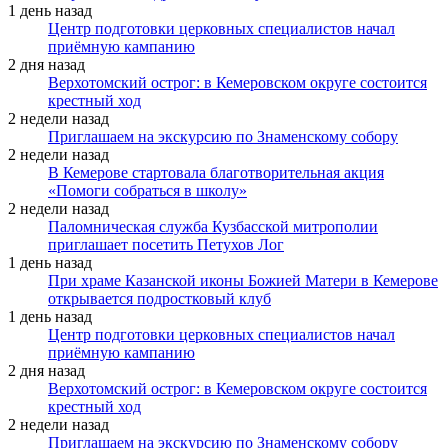
1 день назад
Центр подготовки церковных специалистов начал
приёмную кампанию
2 дня назад
Верхотомский острог: в Кемеровском округе состоится
крестный ход
2 недели назад
Приглашаем на экскурсию по Знаменскому собору
2 недели назад
В Кемерове стартовала благотворительная акция
«Помоги собраться в школу»
2 недели назад
Паломническая служба Кузбасской митрополии
приглашает посетить Петухов Лог
1 день назад
При храме Казанской иконы Божией Матери в Кемерове
открывается подростковый клуб
1 день назад
Центр подготовки церковных специалистов начал
приёмную кампанию
2 дня назад
Верхотомский острог: в Кемеровском округе состоится
крестный ход
2 недели назад
Приглашаем на экскурсию по Знаменскому собору