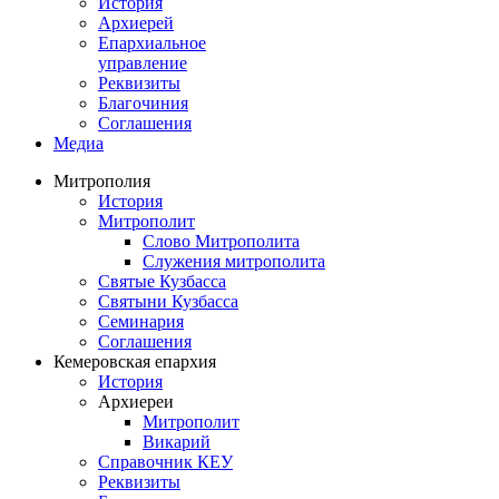
История
Архиерей
Епархиальное
управление
Реквизиты
Благочиния
Соглашения
Медиа
Митрополия
История
Митрополит
Слово Митрополита
Служения митрополита
Святые Кузбасса
Святыни Кузбасса
Семинария
Соглашения
Кемеровская епархия
История
Архиереи
Митрополит
Викарий
Справочник КЕУ
Реквизиты