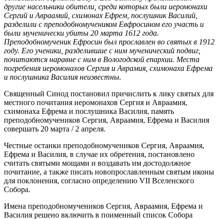
другие насельники обители, среди которых были иеромонахи
Сергий и Авраамий, схимонах Ефрем, послушник Василий,
разделили с преподобномучеником Евфросином его участь и
были мученически убиты 20 марта 1612 года.
Преподобномученик Ефросин был прославлен во святых в 1912
году. Его ученики, разделившие с ним мученический подвиг,
почитаются наравне с ним в Вологодской епархии. Места
погребения иеромонахов Сергия и Аврамия, схимонаха Ефрема
и послушника Василия неизвестны.
Священный Синод постановил причислить к лику святых для
местного почитания иеромонахов Сергия и Авраамия,
схимонаха Ефрема и послушника Василия, память
преподобномучеников Сергия, Авраамия, Ефрема и Василия
совершать 20 марта / 2 апреля.
Честные останки преподобномучеников Сергия, Авраамия,
Ефрема и Василия, в случае их обретения, постановлено
считать святыми мощами и воздавать им достодолжное
почитание, а также писать новопрославленным святым иконы
для поклонения, согласно определению VII Вселенского
Собора.
Имена преподобномучеников Сергия, Авраамия, Ефрема и
Василия решено включить в поименный список Cобора