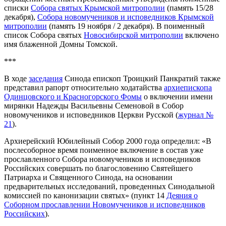
списки
Собора святых Крымской митрополии
(память 15/28
декабря),
Собора новомучеников и исповедников Крымской
митрополии
(память 19 ноября / 2 декабря). В поименный
список Собора святых
Новосибирской митрополии
включено
имя блаженной Домны Томской.
***
В ходе
заседания
Синода епископ Троицкий Панкратий также
представил рапорт относительно ходатайства
архиепископа
Одинцовского и Красногорского Фомы
о включении имени
мирянки Надежды Васильевны Семеновой в Собор
новомучеников и исповедников Церкви Русской (
журнал №
21
).
Архиерейский Юбилейный Собор 2000 года определил: «В
послесоборное время поименное включение в состав уже
прославленного Собора новомучеников и исповедников
Российских совершать по благословению Святейшего
Патриарха и Священного Синода, на основании
предварительных исследований, проведенных Синодальной
комиссией по канонизации святых» (пункт 14
Деяния о
Соборном прославлении Новомучеников и исповедников
Российских
).