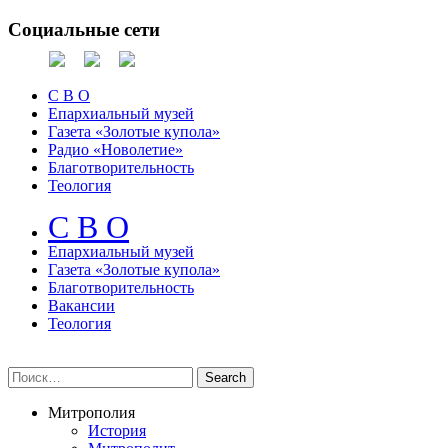
Социальные сети
С В О
Епархиальный музей
Газета «Золотые купола»
Радио «Новолетие»
Благотворительность
Теология
С В О
Епархиальный музeй
Газета «Золотые купола»
Благотворительность
Вакансии
Теология
Митрополия
История