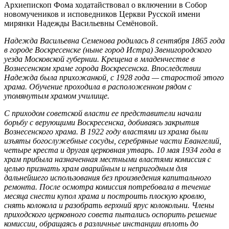
Архиепископ Фома ходатайствовал о включении в Собор
новомучеников и исповедников Церкви Русской имени
мирянки Надежды Васильевны Семёновой.
Надежда Васильевна Семенова родилась 8 сентября 1865 года
в городе Воскресенске (ныне город Истра) Звенигородского
уезда Московской губернии. Крещена в младенчестве в
Вознесенском храме города Воскресенска. Впоследствии
Надежда была прихожанкой, с 1928 года — старостой этого
храма. Обучение проходила в расположенном рядом с
упомянутым храмом училище.
С приходом советской власти ее представители начали
борьбу с верующими Воскресенска, добиваясь закрытия
Вознесенского храма. В 1922 году властями из храма были
изъяты богослужебные сосуды, серебряные части Евангелий,
четыре креста и другая церковная утварь. 10 мая 1934 года в
храм прибыла назначенная местными властями комиссия с
целью признать храм аварийным и непригодным для
дальнейшего использования без произведения капитального
ремонта. После осмотра комиссия потребовала в течение
месяца снести купол храма и построить плоскую кровлю,
снять колокола и разобрать верхний ярус колокольни. Члены
приходского церковного совета пытались оспорить решение
комиссии, обращаясь в различные инстанции вплоть до