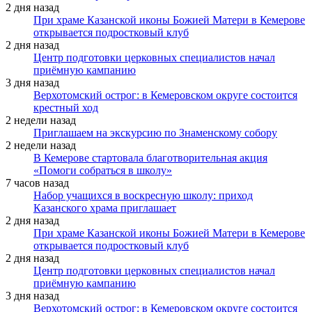
2 дня назад
При храме Казанской иконы Божией Матери в Кемерове
открывается подростковый клуб
2 дня назад
Центр подготовки церковных специалистов начал
приёмную кампанию
3 дня назад
Верхотомский острог: в Кемеровском округе состоится
крестный ход
2 недели назад
Приглашаем на экскурсию по Знаменскому собору
2 недели назад
В Кемерове стартовала благотворительная акция
«Помоги собраться в школу»
7 часов назад
Набор учащихся в воскресную школу: приход
Казанского храма приглашает
2 дня назад
При храме Казанской иконы Божией Матери в Кемерове
открывается подростковый клуб
2 дня назад
Центр подготовки церковных специалистов начал
приёмную кампанию
3 дня назад
Верхотомский острог: в Кемеровском округе состоится