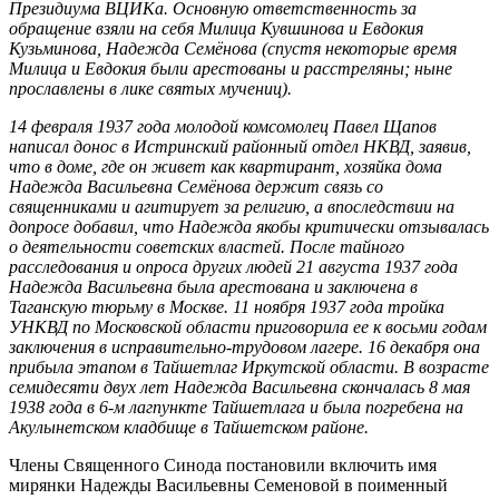
Президиума ВЦИКа. Основную ответственность за
обращение взяли на себя Милица Кувшинова и Евдокия
Кузьминова, Надежда Семёнова (спустя некоторые время
Милица и Евдокия были арестованы и расстреляны; ныне
прославлены в лике святых мучениц).
14 февраля 1937 года молодой комсомолец Павел Щапов
написал донос в Истринский районный отдел НКВД, заявив,
что в доме, где он живет как квартирант, хозяйка дома
Надежда Васильевна Семёнова держит связь со
священниками и агитирует за религию, а впоследствии на
допросе добавил, что Надежда якобы критически отзывалась
о деятельности советских властей. После тайного
расследования и опроса других людей 21 августа 1937 года
Надежда Васильевна была арестована и заключена в
Таганскую тюрьму в Москве. 11 ноября 1937 года тройка
УНКВД по Московской области приговорила ее к восьми годам
заключения в исправительно-трудовом лагере. 16 декабря она
прибыла этапом в Тайшетлаг Иркутской области. В возрасте
семидесяти двух лет Надежда Васильевна скончалась 8 мая
1938 года в 6-м лагпункте Тайшетлага и была погребена на
Акулынетском кладбище в Тайшетском районе.
Члены Священного Синода постановили включить имя
мирянки Надежды Васильевны Семеновой в поименный