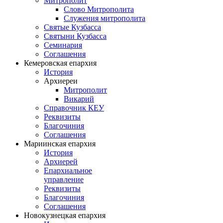
Митрополит
Слово Митрополита
Служения митрополита
Святые Кузбасса
Святыни Кузбасса
Семинария
Соглашения
Кемеровская епархия
История
Архиереи
Митрополит
Викарий
Справочник КЕУ
Реквизиты
Благочиния
Соглашения
Мариинская епархия
История
Архиерей
Епархиальное
управление
Реквизиты
Благочиния
Соглашения
Новокузнецкая епархия