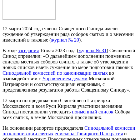
12 марта 2024 года члены Священного Синода имели
суждение об утверждении ряда соборов святых и о внесении
изменений в таковые (
журнал № 20
).
В ходе
заседания
16 мая 2023 года (
журнал № 31
) Священный
Синод определил: «О дальнейшем дополнении поименных
списков местных соборов святых, а также об утверждении
новых списков иметь суждение по мере подготовки таковых
Синодальной комиссией по канонизации святых
во
взаимодействии с
Управлением делами
Московской
Патриархии и соответствующими епархиями, с
представлением результатов работы Священному Синоду».
12 марта по предложению Святейшего Патриарха
Московского и всея Руси Кирилла участники заседания
Синода постановили утвердить
поименный список
Собора
всех святых, в земле Московской просиявших.
На основании рапортов председателя
Синодальной комиссии
по канонизации святых
епископа Троицкого Панкратия
и
обращений местных Преосвященных утверждены поименные