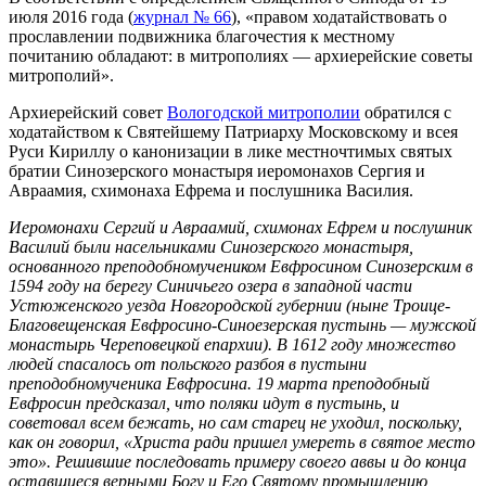
июля 2016 года (
журнал № 66
), «правом ходатайствовать о
прославлении подвижника благочестия к местному
почитанию обладают: в митрополиях — архиерейские советы
митрополий».
Архиерейский совет
Вологодской митрополии
обратился с
ходатайством к Святейшему Патриарху Московскому и всея
Руси Кириллу о канонизации в лике местночтимых святых
братии Синозерского монастыря иеромонахов Сергия и
Авраамия, схимонаха Ефрема и послушника Василия.
Иеромонахи Сергий и Авраамий, схимонах Ефрем и послушник
Василий были насельниками Синозерского монастыря,
основанного преподобномучеником Евфросином Синозерским в
1594 году на берегу Синичьего озера в западной части
Устюженского уезда Новгородской губернии (ныне Троице-
Благовещенская Евфросино-Синоезерская пустынь — мужской
монастырь Череповецкой епархии). В 1612 году множество
людей спасалось от польского разбоя в пустыни
преподобномученика Евфросина. 19 марта преподобный
Евфросин предсказал, что поляки идут в пустынь, и
советовал всем бежать, но сам старец не уходил, поскольку,
как он говорил, «Христа ради пришел умереть в святое место
это». Решившие последовать примеру своего аввы и до конца
оставшиеся верными Богу и Его Святому промышлению