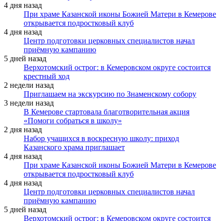
4 дня назад
При храме Казанской иконы Божией Матери в Кемерове
открывается подростковый клуб
4 дня назад
Центр подготовки церковных специалистов начал
приёмную кампанию
5 дней назад
Верхотомский острог: в Кемеровском округе состоится
крестный ход
2 недели назад
Приглашаем на экскурсию по Знаменскому собору
3 недели назад
В Кемерове стартовала благотворительная акция
«Помоги собраться в школу»
2 дня назад
Набор учащихся в воскресную школу: приход
Казанского храма приглашает
4 дня назад
При храме Казанской иконы Божией Матери в Кемерове
открывается подростковый клуб
4 дня назад
Центр подготовки церковных специалистов начал
приёмную кампанию
5 дней назад
Верхотомский острог: в Кемеровском округе состоится