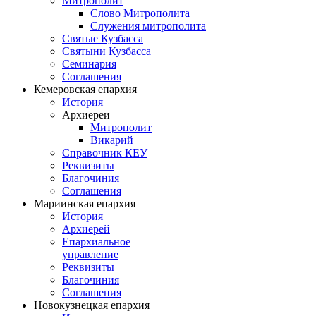
Митрополит
Слово Митрополита
Служения митрополита
Святые Кузбасса
Святыни Кузбасса
Семинария
Соглашения
Кемеровская епархия
История
Архиереи
Митрополит
Викарий
Справочник КЕУ
Реквизиты
Благочиния
Соглашения
Мариинская епархия
История
Архиерей
Епархиальное
управление
Реквизиты
Благочиния
Соглашения
Новокузнецкая епархия