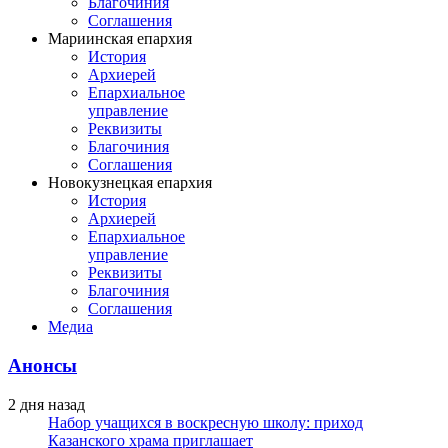
Благочиния
Соглашения
Мариинская епархия
История
Архиерей
Епархиальное
управление
Реквизиты
Благочиния
Соглашения
Новокузнецкая епархия
История
Архиерей
Епархиальное
управление
Реквизиты
Благочиния
Соглашения
Медиа
Анонсы
2 дня назад
Набор учащихся в воскресную школу: приход
Казанского храма приглашает