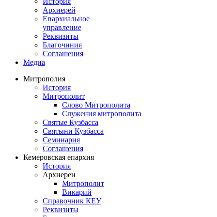
История
Архиерей
Епархиальное
управление
Реквизиты
Благочиния
Соглашения
Медиа
Митрополия
История
Митрополит
Слово Митрополита
Служения митрополита
Святые Кузбасса
Святыни Кузбасса
Семинария
Соглашения
Кемеровская епархия
История
Архиереи
Митрополит
Викарий
Справочник КЕУ
Реквизиты