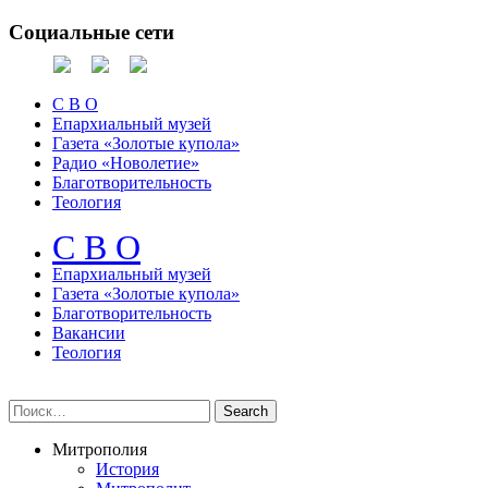
Социальные сети
С В О
Епархиальный музей
Газета «Золотые купола»
Радио «Новолетие»
Благотворительность
Теология
С В О
Епархиальный музeй
Газета «Золотые купола»
Благотворительность
Вакансии
Теология
Митрополия
История