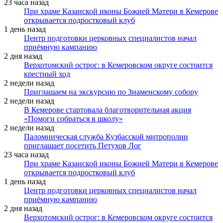
23 часа назад
При храме Казанской иконы Божией Матери в Кемерове
открывается подростковый клуб
1 день назад
Центр подготовки церковных специалистов начал
приёмную кампанию
2 дня назад
Верхотомский острог: в Кемеровском округе состоится
крестный ход
2 недели назад
Приглашаем на экскурсию по Знаменскому собору
2 недели назад
В Кемерове стартовала благотворительная акция
«Помоги собраться в школу»
2 недели назад
Паломническая служба Кузбасской митрополии
приглашает посетить Петухов Лог
23 часа назад
При храме Казанской иконы Божией Матери в Кемерове
открывается подростковый клуб
1 день назад
Центр подготовки церковных специалистов начал
приёмную кампанию
2 дня назад
Верхотомский острог: в Кемеровском округе состоится