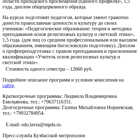
области приходского просвещения (единого профиля)», 1,5
года, диплом общецерковного образца.
На курсах подготовят педагогов, которые умеют грамотно
донести православные ценности и культуру до своих
учеников: «Педагогическое образование: теория и методика
преподавания основ религиозных культур и светской этики»,
1,5 года. (для лиц со средним профессиональным или высшим
образованием, имеющим богословскую подготовку). Диплом
о профпереподготовке с правом преподавания и присвоением
квалификации «Учитель основ религиозных культур и
светской этики».
Стоимость одного семестра – 12660 руб.
Подробное описание программ и условия зачисления на
сайте
.
Краткосрочные программы: Людмила Владимировна
Емельянова, тел.: +79637116351.
Долгосрочные программы: Галина Михайловна Нориевская,
тел.: +79932784954.
E-mail: odo.lavra@mpda.ru.
Пресс-служба Кузбасской митрополии