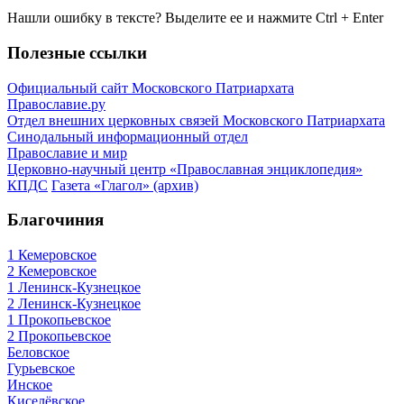
Нашли ошибку в тексте? Выделите ее и нажмите
Ctrl
+
Enter
Полезные ссылки
Официальный сайт Московского Патриархата
Православие.ру
Отдел внешних церковных связей Московского Патриархата
Синодальный информационный отдел
Православие и мир
Церковно-научный центр «Православная энциклопедия»
КПДС
Газета «Глагол» (архив)
Благочиния
1 Кемеровское
2 Кемеровское
1 Ленинск-Кузнецкое
2 Ленинск-Кузнецкое
1 Прокопьевское
2 Прокопьевское
Беловское
Гурьевское
Инское
Киселёвское