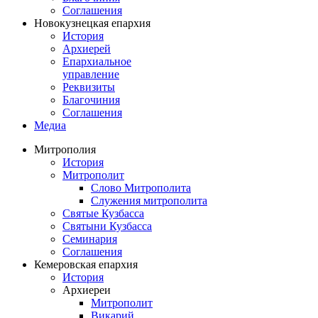
Соглашения
Новокузнецкая епархия
История
Архиерей
Епархиальное
управление
Реквизиты
Благочиния
Соглашения
Медиа
Митрополия
История
Митрополит
Слово Митрополита
Служения митрополита
Святые Кузбасса
Святыни Кузбасса
Семинария
Соглашения
Кемеровская епархия
История
Архиереи
Митрополит
Викарий