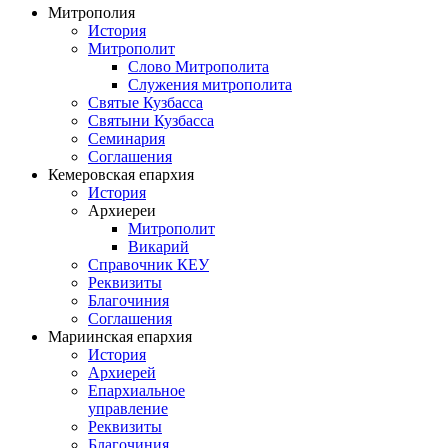
Митрополия
История
Митрополит
Слово Митрополита
Служения митрополита
Святые Кузбасса
Святыни Кузбасса
Семинария
Соглашения
Кемеровская епархия
История
Архиереи
Митрополит
Викарий
Справочник КЕУ
Реквизиты
Благочиния
Соглашения
Мариинская епархия
История
Архиерей
Епархиальное
управление
Реквизиты
Благочиния