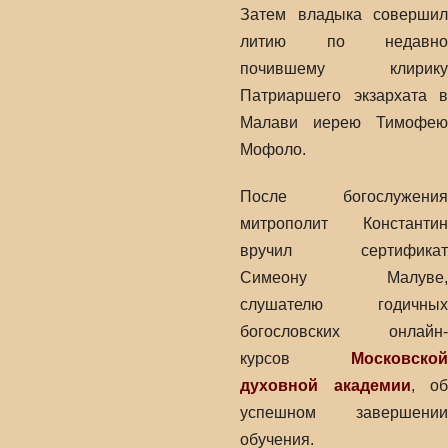
Затем владыка совершил
литию по недавно
почившему клирику
Патриаршего экзархата в
Малави иерею Тимофею
Мофоло.
После богослужения
митрополит Константин
вручил сертификат
Симеону Малуве,
слушателю годичных
богословских онлайн-
курсов
Московской
духовной академии
, об
успешном завершении
обучения.